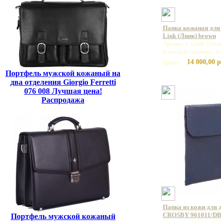
Папка кожаная для
Link (Линк) brown
Артикул: Link (Лин
Базовая единица: ш
14 000,00 р
Цена:
Портфель мужской кожаный на
два отделения Giorgio Ferretti
076 008 Лучшая цена!
Распродажа
Папка из кожи для 
CROSBY 961011/D
Портфель мужской кожаный