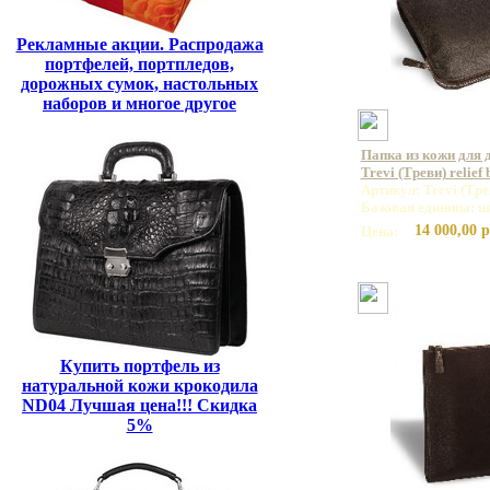
Рекламные акции. Распродажа
портфелей, портпледов,
дорожных сумок, настольных
наборов и многое другое
Папка из кожи для
Trevi (Треви) relief
Артикул: Trevi (Трев
Базовая единица: ш
14 000,00 р
Цена:
Купить портфель из
натуральной кожи крокодила
ND04 Лучшая цена!!! Скидка
5%