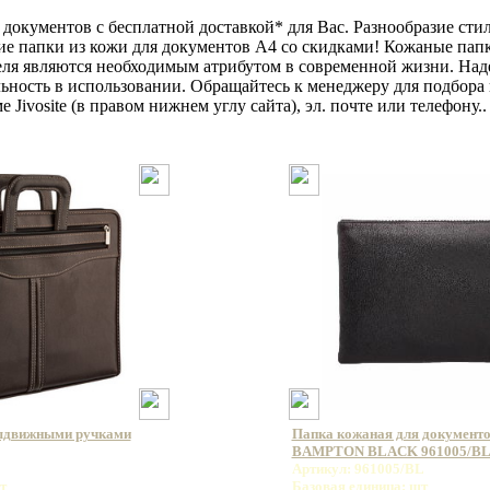
 документов с бесплатной доставкой* для Вас. Разнообразие сти
ие папки из кожи для документов А4 со скидками! Кожаные пап
еля являются необходимым атрибутом в современной жизни. Над
льность в использовании. Обращайтесь к менеджеру для подбора
 Jivosite (в правом нижнем углу сайта), эл. почте или телефону
выдвижными ручками
Папка кожаная для документо
BAMPTON BLACK 961005/B
Артикул: 961005/BL
т
Базовая единица: шт