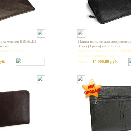
 документов BRIALDI
Папка из кожи для документо
 brown
Trevi (Треви) relief black
и) relief brow
Артикул: Trevi (Треви) relief b
т
Базовая единица: шт
уб.
14 000,00 руб.
Цена: