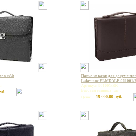
con ss30
Папка из кожи для документов
Lakestone ELMDALE 961001/
т
Артикул: 961001/BR
Базовая единица: шт
уб.
19 000,00 руб.
Цена: