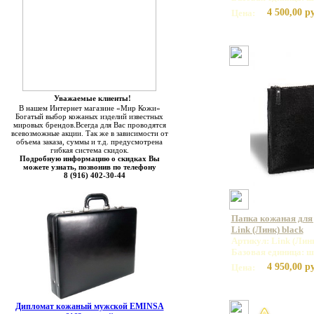
4 500,00 р
Цена:
Уважаемые клиенты!
В нашем Интернет магазине «Мир Кожи»
Богатый выбор кожаных изделий известных
мировых брендов.Всегда для Вас проводятся
всевозможные акции. Так же в зависимости от
объема заказа, суммы и т.д. предусмотрена
гибкая система скидок.
Подробную информацию о скидках Вы
можете узнать, позвонив по телефону
8 (916) 402-30-44
Папка кожаная для
Link (Линк) black
Артикул: Link (Линк
Базовая единица: ш
4 950,00 р
Цена:
Дипломат кожаный мужской EMINSA