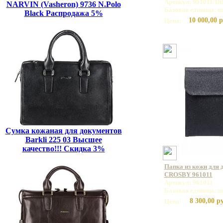
Артикул: 961011/D
NARVIN (Vasheron) 9736 N.Polo
Базовая единица: ш
Black Распродажа 5%
10 000,00 р
Цена:
Сумка кожаная для документов
Barkli 225 03 Высшее
качество!!! Скидка 3%
Папка из кожи для 
CROSBY 961011
Артикул: 961011
Базовая единица: ш
8 300,00 р
Цена: