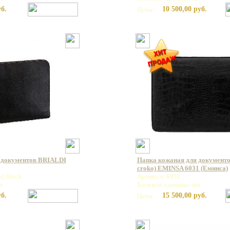
уб.
10 500,00 руб.
Цена:
 документов BRIALDI
Папка кожаная для документо
croko) EMINSA 6031 (Еминса)
) black
Артикул: 6031
т
Базовая единица: шт
уб.
15 500,00 руб.
Цена: