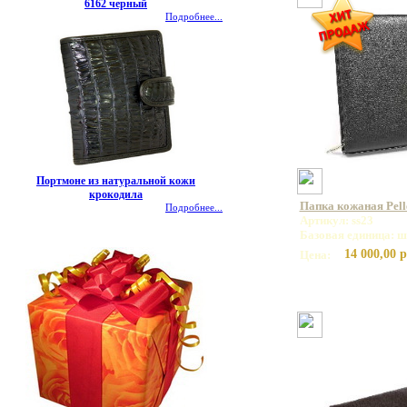
6162 черный
Подробнее...
Портмоне из натуральной кожи
крокодила
Папка кожаная Pell
Подробнее...
Артикул: ss23
Базовая единица: ш
14 000,00 р
Цена: