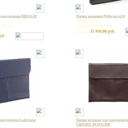
 документов BRIALDI
Папка кожаная Pellecon ss24
Артикул: ss24
к) brown
Базовая единица: шт
т
15 950,00 руб.
Цена:
уб.
документов Lakestone
Папка из кожи для документов
B
CROSBY 961011/BR