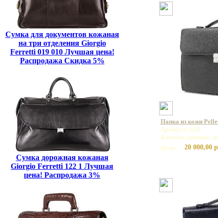
Сумка для документов кожаная
на три отделения Giorgio
Ferretti 019 010 Лучшая цена!
Распродажа Скидка 5%
Папка из кожи Pelle
Артикул: ss30
Базовая единица: ш
20 000,00 р
Цена:
Сумка дорожная кожаная
Giorgio Ferretti 122 1 Лучшая
цена! Распродажа 3%