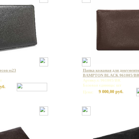
econ ss23
Папка кожаная для документо
BAMPTON BLACK 961005/B
т
Артикул: 961005/BR
Базовая единица: шт
уб.
9 000,00 руб.
Цена: