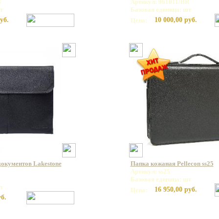
B
Артикул: 961011/BR
т
Базовая единица: шт
уб.
10 000,00 руб.
Цена:
документов Lakestone
Папка кожаная Pellecon ss25
Артикул: ss25
Базовая единица: шт
т
16 950,00 руб.
Цена:
уб.