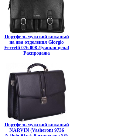
Портфель мужской кожаный
на два отделения Giorgio
Ferretti 076 008 Лучшая цена!
Распродажа
Портфель мужской кожаный
NARVIN (Vasheron) 9736
N.Polo Black Распродажа 5%