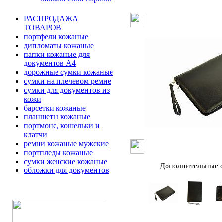
РАСПРОДАЖА
ТОВАРОВ
портфели кожаные
дипломаты кожаные
папки кожаные для
документов А4
дорожные сумки кожаные
сумки на плечевом ремне
сумки для документов из
кожи
барсетки кожаные
планшеты кожаные
портмоне, кошельки и
клатчи
ремни кожаные мужские
портпледы кожаные
сумки женские кожаные
Дополнительные ф
обложки для документов