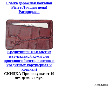
Сумка дорожная кожаная
Pierre Лучщая цена!
Распродажа
Кредитницы Dr.Koffer из
натуральной кожи для
проездного билета, визиток и
кредитных карт(черная и
красная)
СКИДКА При покупке от 10
шт. цена 600руб.
Использован