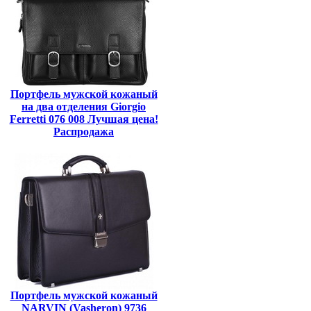
Портфель мужской кожаный
на два отделения Giorgio
Ferretti 076 008 Лучшая цена!
Распродажа
Портфель мужской кожаный
NARVIN (Vasheron) 9736