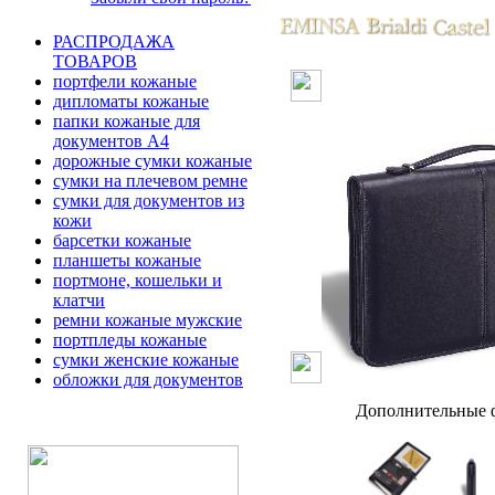
РАСПРОДАЖА
ТОВАРОВ
портфели кожаные
дипломаты кожаные
папки кожаные для
документов А4
дорожные сумки кожаные
сумки на плечевом ремне
сумки для документов из
кожи
барсетки кожаные
планшеты кожаные
портмоне, кошельки и
клатчи
ремни кожаные мужские
портпледы кожаные
сумки женские кожаные
обложки для документов
Дополнительные ф