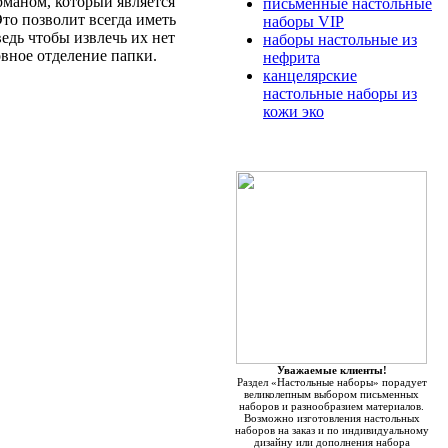
маном, который является
письменные настольные
то позволит всегда иметь
наборы VIP
едь чтобы извлечь их нет
наборы настольные из
вное отделение папки.
нефрита
канцелярские
настольные наборы из
кожи эко
Уважаемые клиенты!
Раздел «Настольные наборы» порадует
великолепным выбором письменных
наборов и разнообразием материалов.
Возможно изготовления настольных
наборов на заказ и по индивидуальному
дизайну или дополнения набора