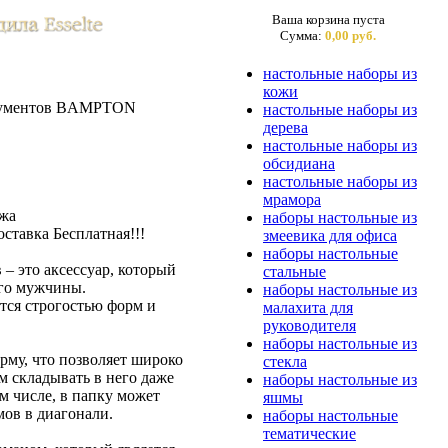
Ваша корзина пуста
Сумма:
0,00 руб.
настольные наборы из
кожи
окументов BAMPTON
настольные наборы из
дерева
настольные наборы из
обсидиана
настольные наборы из
мрамора
ожа
наборы настольные из
ставка Бесплатная!!!
змеевика для офиса
наборы настольные
– это аксессуар, который
стальные
ого мужчины.
наборы настольные из
тся строгостью форм и
малахита для
руководителя
наборы настольные из
рму, что позволяет широко
стекла
м складывать в него даже
наборы настольные из
м числе, в папку может
яшмы
мов в диагонали.
наборы настольные
тематические