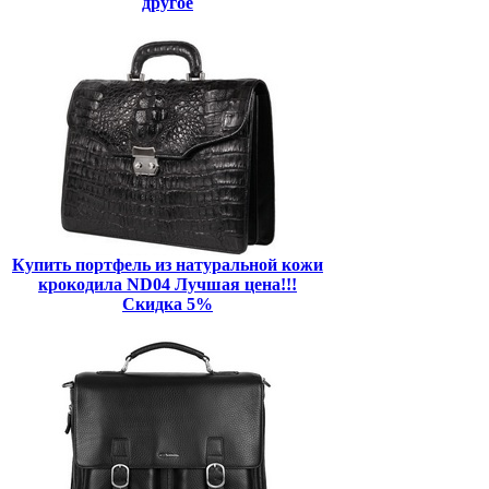
другое
Купить портфель из натуральной кожи
крокодила ND04 Лучшая цена!!!
Скидка 5%