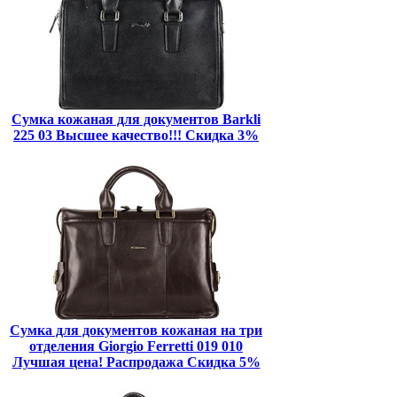
Сумка кожаная для документов Barkli
225 03 Высшее качество!!! Скидка 3%
Сумка для документов кожаная на три
отделения Giorgio Ferretti 019 010
Лучшая цена! Распродажа Скидка 5%