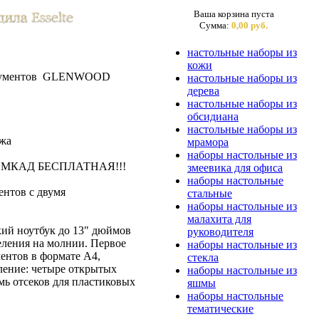
Ваша корзина пуста
Сумма:
0,00 руб.
настольные наборы из
кожи
документов GLENWOOD
настольные наборы из
дерева
настольные наборы из
обсидиана
настольные наборы из
ожа
мрамора
наборы настольные из
лах МКАД БЕСПЛАТНАЯ!!!
змеевика для офиса
наборы настольные
ентов с двумя
стальные
наборы настольные из
малахита для
ий ноутбук до 13" дюймов
руководителя
ления на молнии. Первое
наборы настольные из
ментов в формате А4,
стекла
ление: четыре открытых
наборы настольные из
емь отсеков для пластиковых
яшмы
наборы настольные
тематические