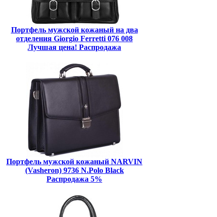
Портфель мужской кожаный на два
отделения Giorgio Ferretti 076 008
Лучшая цена! Распродажа
Портфель мужской кожаный NARVIN
(Vasheron) 9736 N.Polo Black
Распродажа 5%