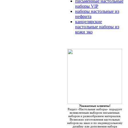
письменные настольные
наборы VIP
наборы настольные из
нефрита
канцелярские
настольные наборы из
кожи эко
Уважаемые клиенты!
Раздел «Настольные наборы» порадует
великолепным выбором письменных
наборов и разнообразием материалов.
Возможно изготовления настольных
наборов на заказ и по индивидуальному
дизайну или дополнения набора