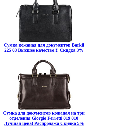
Сумка кожаная для документов Barkli
225 03 Высшее качество!!! Скидка 3%
Сумка для документов кожаная на три
отделения Giorgio Ferretti 019 010
Лучшая цена! Распродажа Скидка 5%