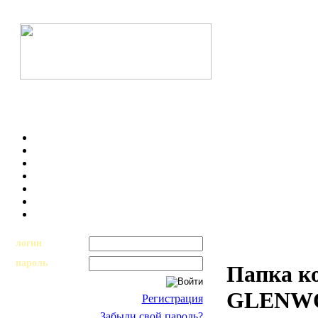
логин
пароль
Папка ко
GLENWO
Регистрация
Забыли свой пароль?