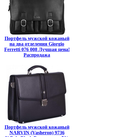
Портфель мужской кожаный
на два отделения Giorgio
Ferretti 076 008 Лучшая цена!
Распродажа
Портфель мужской кожаный
NARVIN (Vasheron) 9736