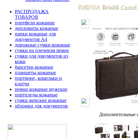
РАСПРОДАЖА
ТОВАРОВ
портфели кожаные
дипломаты кожаные
папки кожаные для
документов А4
дорожные сумки кожаные
сумки на плечевом ремне
сумки для документов из
кожи
барсетки кожаные
планшеты кожаные
портмоне, кошельки и
клатчи
ремни кожаные мужские
портпледы кожаные
сумки женские кожаные
обложки для документов
Дополнительные ф