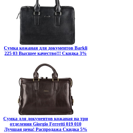
Сумка кожаная для документов Barkli
225 03 Высшее качество!!! Скидка 3%
Сумка для документов кожаная на три
отделения Giorgio Ferretti 019 010
Лучшая цена! Распродажа Скидка 5%