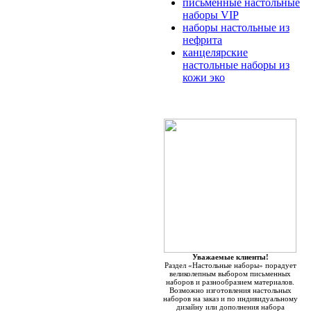
письменные настольные
наборы VIP
наборы настольные из
нефрита
канцелярские
настольные наборы из
кожи эко
Уважаемые клиенты!
Раздел «Настольные наборы» порадует
великолепным выбором письменных
наборов и разнообразием материалов.
Возможно изготовления настольных
наборов на заказ и по индивидуальному
дизайну или дополнения набора