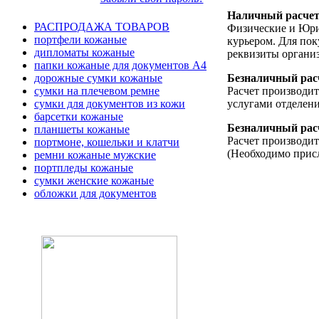
Наличный расче
РАСПРОДАЖА ТОВАРОВ
Физические и Юри
портфели кожаные
курьером. Для пок
дипломаты кожаные
реквизиты организ
папки кожаные для документов А4
Безналичный рас
дорожные сумки кожаные
Расчет производит
сумки на плечевом ремне
услугами отделени
сумки для документов из кожи
барсетки кожаные
Безналичный рас
планшеты кожаные
Расчет производит
портмоне, кошельки и клатчи
(Необходимо присл
ремни кожаные мужские
портпледы кожаные
сумки женские кожаные
обложки для документов