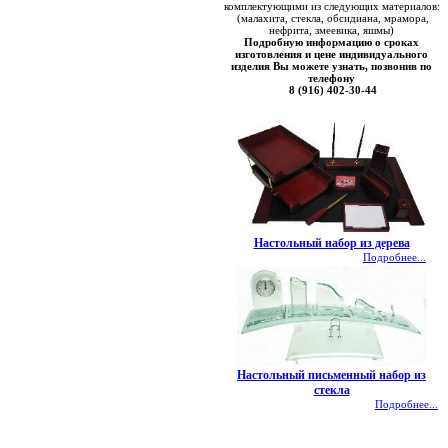
комплектующими из следующих материалов:
(малахита, стекла, обсидиана, мрамора,
нефрита, змеевика, яшмы)
Подробную информацию о сроках
изготовления и цене индивидуального
изделия Вы можете узнать, позвонив по
телефону
8 (916) 402-30-44
Настольный набор из дерева
Подробнее...
Настольный письменный набор из
стекла
Подробнее...