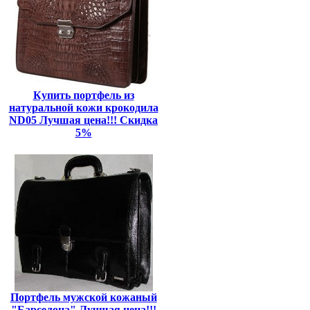
Купить портфель из
натуральной кожи крокодила
ND05 Лучшая цена!!! Скидка
5%
Портфель мужской кожаный
"Барселона" Лучшая цена!!!