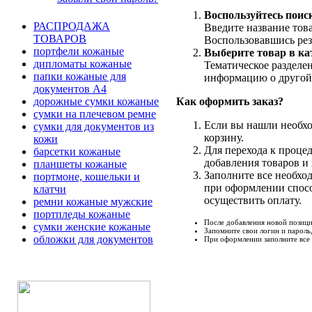
Воспользуйтесь поис
РАСПРОДАЖА
Введите название това
ТОВАРОВ
Воспользовавшись рез
портфели кожаные
Выберите товар в ка
дипломаты кожаные
Тематическое разделе
папки кожаные для
информацию о другой
документов А4
Как оформить заказ?
дорожные сумки кожаные
сумки на плечевом ремне
Если вы нашли необхо
сумки для документов из
корзину.
кожи
Для перехода к проце
барсетки кожаные
добавления товаров и 
планшеты кожаные
Заполните все необхо
портмоне, кошельки и
при оформлении спосо
клатчи
осуществить оплату.
ремни кожаные мужские
портпледы кожаные
После добавления новой позици
сумки женские кожаные
Запомните свои логин и пароль
обложки для документов
При оформлении заполните все 