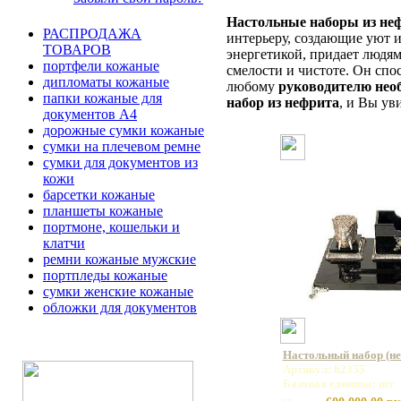
Настольные наборы из не
РАСПРОДАЖА
интерьеру, создающие уют и
ТОВАРОВ
энергетикой, придает людям
портфели кожаные
смелости и чистоте. Он спо
дипломаты кожаные
любому
руководителю нео
папки кожаные для
набор из нефрита
, и Вы ув
документов А4
дорожные сумки кожаные
сумки на плечевом ремне
сумки для документов из
кожи
барсетки кожаные
планшеты кожаные
портмоне, кошельки и
клатчи
ремни кожаные мужские
портпледы кожаные
сумки женские кожаные
обложки для документов
Настольный набор (не
Артикул: h2355
Базовая единица: шт