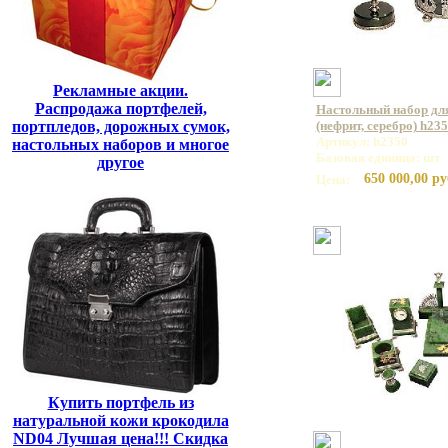
Рекламные акции.
Распродажа портфелей,
Настольный набор для
(нефрит, серебро) h23
портпледов, дорожных сумок,
Артикул: h2350
настольных наборов и многое
Базовая единица: шт
другое
650 000,00 ру
Цена:
Купить портфель из
натуральной кожи крокодила
ND04 Лучшая цена!!! Скидка