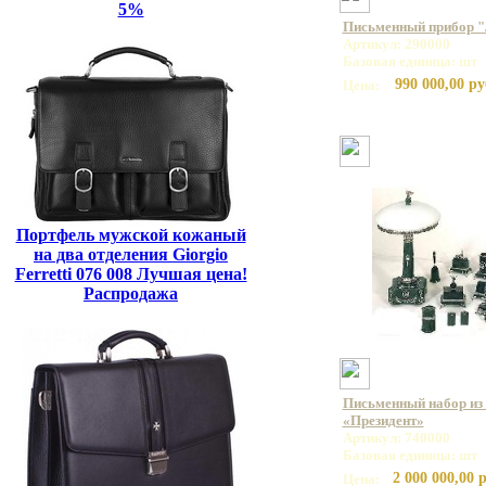
5%
Письменный прибор "
Артикул: 290000
Базовая единица: шт
990 000,00 ру
Цена:
Портфель мужской кожаный
на два отделения Giorgio
Ferretti 076 008 Лучшая цена!
Распродажа
Письменный набор из 
«Президент»
Артикул: 740000
Базовая единица: шт
2 000 000,00 р
Цена: