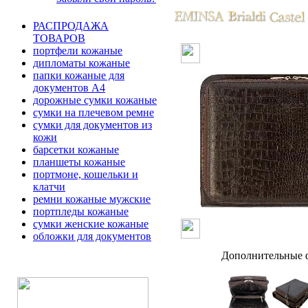
РАСПРОДАЖА
ТОВАРОВ
портфели кожаные
дипломаты кожаные
папки кожаные для
документов А4
дорожные сумки кожаные
сумки на плечевом ремне
сумки для документов из
кожи
барсетки кожаные
планшеты кожаные
портмоне, кошельки и
клатчи
ремни кожаные мужские
портпледы кожаные
сумки женские кожаные
обложки для документов
Дополнительные ф