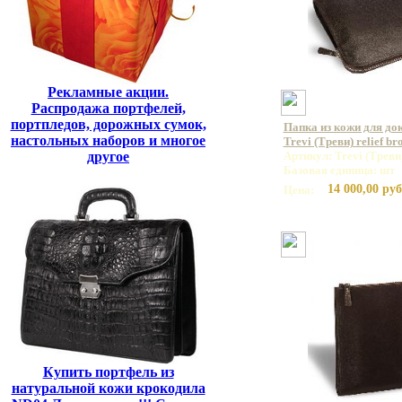
Рекламные акции.
Распродажа портфелей,
портпледов, дорожных сумок,
Папка из кожи для д
настольных наборов и многое
Trevi (Треви) relief b
другое
Артикул: Trevi (Треви)
Базовая единица: шт
14 000,00 руб
Цена:
Купить портфель из
натуральной кожи крокодила