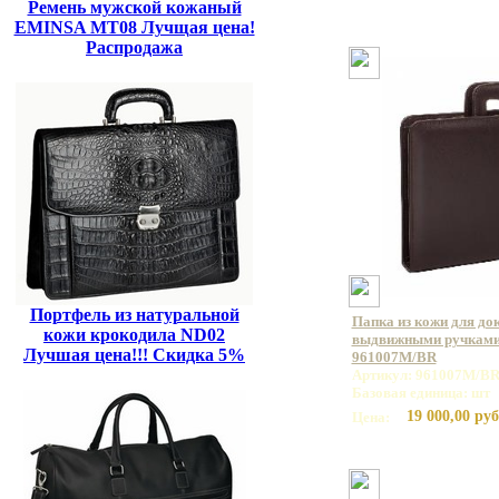
Ремень мужской кожаный
EMINSA MT08 Лучщая цена!
Распродажа
Портфель из натуральной
Папка из кожи для до
кожи крокодила ND02
выдвижными ручками
Лучшая цена!!! Скидка 5%
961007M/BR
Артикул: 961007M/B
Базовая единица: шт
19 000,00 руб
Цена: