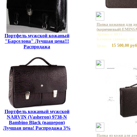
Папка кожаная для д
(коричневый) EMINSA
Артикул: 6031
Портфель мужской кожаный
Базовая единица: шт
"Барселона" Лучшая цена!!!
15 500,00 руб
Цена:
Распродажа
Портфель кожаный мужской
NARVIN (Vasheron) 9738-N
Bambino Black (вашерон)
Лучшая цена! Распродажа 3%
Папка из кожи для до