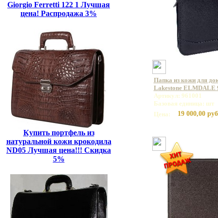
Giorgio Ferretti 122 1 Лучшая
цена! Распродажа 3%
Папка из кожи для до
Lakestone ELMDALE 
Артикул: 961001
Базовая единица: шт
19 000,00 руб
Цена:
Купить портфель из
натуральной кожи крокодила
ND05 Лучшая цена!!! Скидка
5%