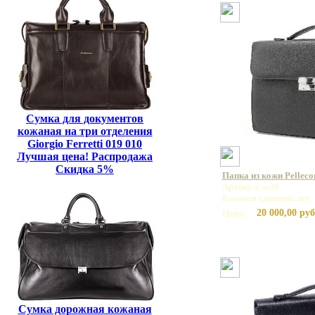
Сумка для документов
кожаная на три отделения
Giorgio Ferretti 019 010
Лучшая цена! Распродажа
Скидка 5%
Папка из кожи Pelleco
Артикул: ss30
Базовая единица: шт
20 000,00 руб
Цена:
Сумка дорожная кожаная