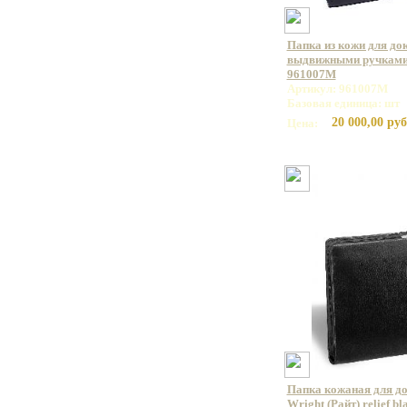
Папка из кожи для до
выдвижными ручками
961007M
Артикул: 961007M
Базовая единица: шт
20 000,00 руб
Цена:
Папка кожаная для д
Wright (Райт) relief bl