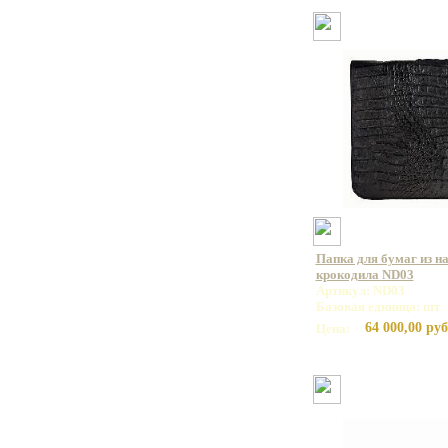
Папка для бумаг из н
крокодила ND03
Артикул: ND03
Базовая единица: шт
64 000,00 руб
Цена: