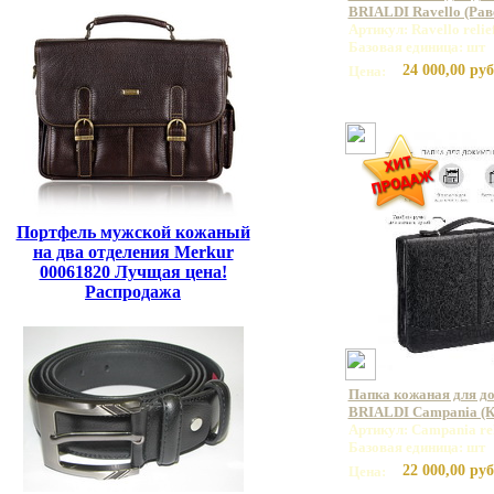
BRIALDI Ravello (Раве
Артикул: Ravello relie
Базовая единица: шт
24 000,00 руб
Цена:
Портфель мужской кожаный
на два отделения Merkur
00061820 Лучщая цена!
Распродажа
Папка кожаная для до
BRIALDI Campania (Ка
Артикул: Campania rel
Базовая единица: шт
22 000,00 руб
Цена: