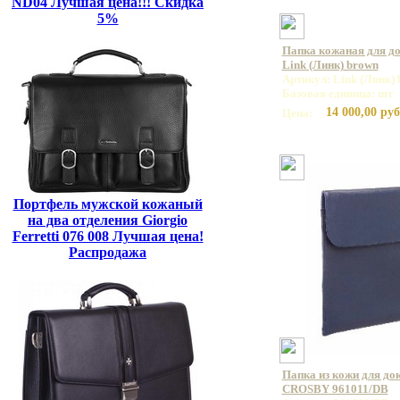
ND04 Лучшая цена!!! Скидка
5%
Папка кожаная для д
Link (Линк) brown
Артикул: Link (Линк)
Базовая единица: шт
14 000,00 руб
Цена:
Портфель мужской кожаный
на два отделения Giorgio
Ferretti 076 008 Лучшая цена!
Распродажа
Папка из кожи для до
CROSBY 961011/DB