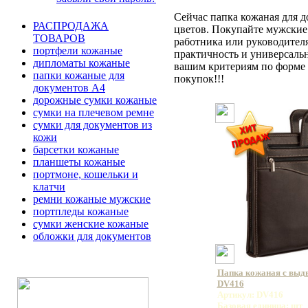
Сейчас папка кожаная для д
РАСПРОДАЖА
цветов. Покупайте мужские
ТОВАРОВ
работника или руководител
портфели кожаные
практичность и универсаль
дипломаты кожаные
вашим критериям по форме J
папки кожаные для
покупок!!!
документов А4
дорожные сумки кожаные
сумки на плечевом ремне
сумки для документов из
кожи
барсетки кожаные
планшеты кожаные
портмоне, кошельки и
клатчи
ремни кожаные мужские
портпледы кожаные
сумки женские кожаные
обложки для документов
Папка кожаная с вы
DV416
Артикул: DV416
Базовая единица: шт