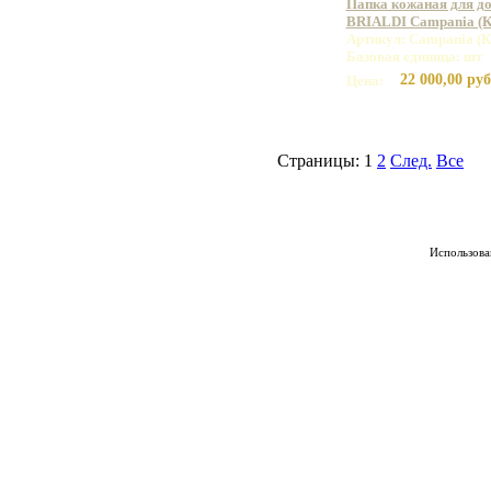
Папка кожаная для до
BRIALDI Campania (Ка
Артикул: Campania (
Базовая единица: шт
22 000,00 руб
Цена:
Страницы:
1
2
След.
Все
Использован