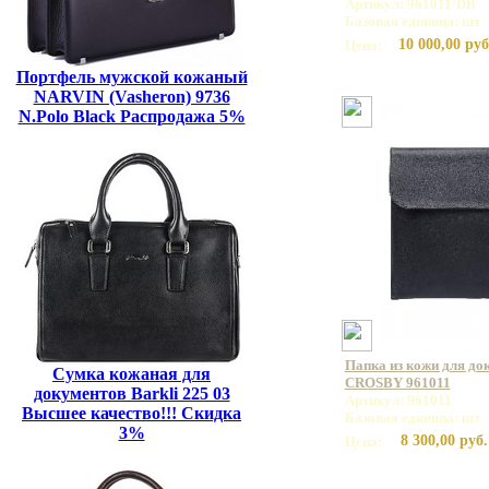
Артикул: 961011/DB
Базовая единица: шт
10 000,00 руб
Цена:
Портфель мужской кожаный
NARVIN (Vasheron) 9736
N.Polo Black Распродажа 5%
Папка из кожи для до
Сумка кожаная для
CROSBY 961011
документов Barkli 225 03
Артикул: 961011
Высшее качество!!! Скидка
Базовая единица: шт
3%
8 300,00 руб.
Цена: