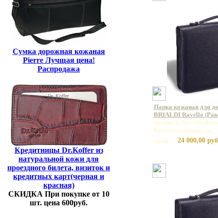
Сумка дорожная кожаная
Pierre Лучщая цена!
Распродажа
Папка кожаная для до
BRIALDI Ravello (Рав
Артикул: Ravello (Рав
Базовая единица: шт
24 000,00 руб
Цена:
Кредитницы Dr.Koffer из
натуральной кожи для
проездного билета, визиток и
кредитных карт(черная и
красная)
СКИДКА При покупке от 10
шт. цена 600руб.