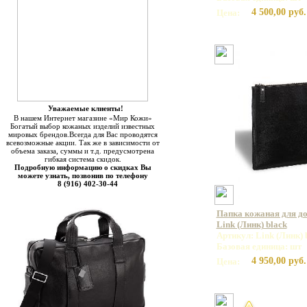
4 500,00 руб.
Цена:
Уважаемые клиенты!
В нашем Интернет магазине «Мир Кожи»
Богатый выбор кожаных изделий известных
мировых брендов.Всегда для Вас проводятся
всевозможные акции. Так же в зависимости от
объема заказа, суммы и т.д. предусмотрена
гибкая система скидок.
Подробную информацию о скидках Вы
можете узнать, позвонив по телефону
8 (916) 402-30-44
Папка кожаная для д
Link (Линк) black
Артикул: Link (Линк) 
Базовая единица: шт
4 950,00 руб.
Цена: