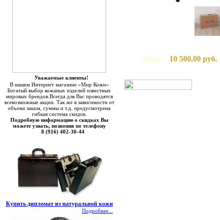
10 500,00 руб.
Цена:
Уважаемые клиенты!
В нашем Интернет магазине «Мир Кожи»
Богатый выбор кожаных изделий известных
мировых брендов.Всегда для Вас проводятся
всевозможные акции. Так же в зависимости от
объема заказа, суммы и т.д. предусмотрена
гибкая система скидок.
Подробную информацию о скидках Вы
можете узнать, позвонив по телефону
8 (916) 402-30-44
Купить дипломат из натуральной кожи
Подробнее...