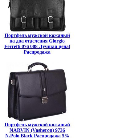
Портфель мужской кожаный
на два отделения Giorgio
Ferretti 076 008 Лучшая цена!
Распродажа
Портфель мужской кожаный
NARVIN (Vasheron) 9736
N.Polo Black Распродажа 5%