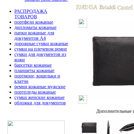
РАСПРОДАЖА
ТОВАРОВ
портфели кожаные
дипломаты кожаные
папки кожаные для
документов А4
дорожные сумки кожаные
сумки на плечевом ремне
сумки для документов из
кожи
барсетки кожаные
планшеты кожаные
портмоне, кошельки и
клатчи
ремни кожаные мужские
портпледы кожаные
сумки женские кожаные
обложки для документов
Дополнительные ф