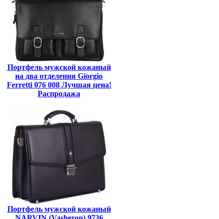
Портфель мужской кожаный
на два отделения Giorgio
Ferretti 076 008 Лучшая цена!
Распродажа
Портфель мужской кожаный
NARVIN (Vasheron) 9736