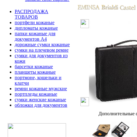
РАСПРОДАЖА
ТОВАРОВ
портфели кожаные
дипломаты кожаные
папки кожаные для
документов А4
дорожные сумки кожаные
сумки на плечевом ремне
сумки для документов из
кожи
барсетки кожаные
планшеты кожаные
портмоне, кошельки и
клатчи
ремни кожаные мужские
портпледы кожаные
сумки женские кожаные
обложки для документов
Дополнительные ф