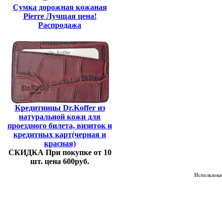
Сумка дорожная кожаная
Pierre Лучщая цена!
Распродажа
Кредитницы Dr.Koffer из
натуральной кожи для
проездного билета, визиток и
кредитных карт(черная и
красная)
СКИДКА При покупке от 10
шт. цена 600руб.
Использован