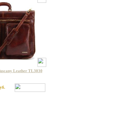
uscany Leather TL3030
уб.