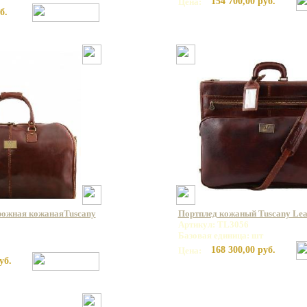
154 700,00 руб.
Цена:
б.
орожная кожанаяTuscany
Портплед кожаный Tuscany Lea
Артикул: TL3056
Базовая единица: шт
168 300,00 руб.
Цена:
уб.