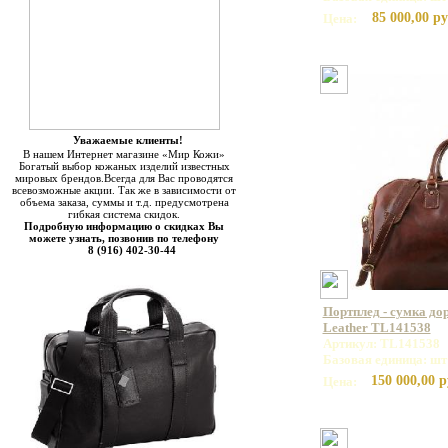
85 000,00 ру
Цена:
Уважаемые клиенты!
В нашем Интернет магазине «Мир Кожи»
Богатый выбор кожаных изделий известных
мировых брендов.Всегда для Вас проводятся
всевозможные акции. Так же в зависимости от
объема заказа, суммы и т.д. предусмотрена
гибкая система скидок.
Подробную информацию о скидках Вы
можете узнать, позвонив по телефону
8 (916) 402-30-44
Портплед - сумка д
Leather TL141538
Артикул: TL141538
Базовая единица: шт
150 000,00 р
Цена: