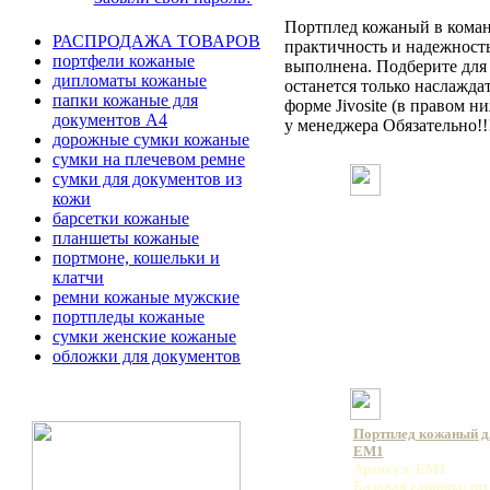
Портплед кожаный в команд
РАСПРОДАЖА ТОВАРОВ
практичность и надежность
портфели кожаные
выполнена. Подберите для с
дипломаты кожаные
останется только наслажда
папки кожаные для
форме Jivosite (в правом 
документов А4
у менеджера Обязательно!!
дорожные сумки кожаные
сумки на плечевом ремне
сумки для документов из
кожи
барсетки кожаные
планшеты кожаные
портмоне, кошельки и
клатчи
ремни кожаные мужские
портпледы кожаные
сумки женские кожаные
обложки для документов
Портплед кожаный 
EM1
Артикул: EM1
Базовая единица: шт