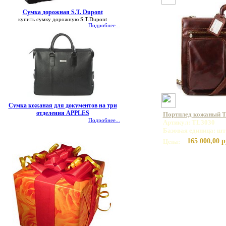
Сумка дорожная S.T. Dupont
купить сумку дорожную S.T.Dupont
Подробнее...
Сумка кожаная для документов на три
отделения APPLES
Портплед кожаный T
Подробнее...
Артикул: TL3030
Базовая единица: шт
165 000,00 р
Цена: