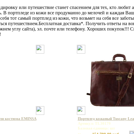
ировку или путешествие станет спасением для тех, кто любит а
. В портпледе из кожи все продуманно до мелочей и каждая Ваша
ебя тот самый портплед из кожи, что возьмет на себя все заботы
ться путешествием.Бесплатная доставка*. Получить ответы на в
нижнем углу сайта), эл. почте или телефону. Хороших покупок!!!
!
для костюма EMINSA
Портплед кожаный Tuscany Lea
Артикул: TL30179
Базовая единица: шт