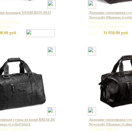
ная кожаная VASHERON 9835
Дорожно-спортивная су
Newcastle (Ньюкасл) reli
 Black/Logo
Артикул: Newcastle relie
ица: шт
Базовая единица: шт
00,00 руб.
31 950,00 руб.
Цена:
тивная сумка из кожи BRIALDI
Дорожно-спортивная су
касл) relief black
Newcastle (Ньюкасл) shin
stle relief black
Артикул: BR145