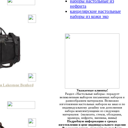
наборы настольные из
нефрита
канцелярские настольные
наборы из кожи эко
 Lakestone Benford
Уважаемые клиенты!
Раздел «Настольные наборы» порадует
великолепным выбором письменных наборов и
разнообразием материалов. Возможно
изготовления настольных наборов на заказ и по
индивидуальному дизайну или дополнения
набора комплектующими из следующих
материалов: (малахита, стекла, обсидиана,
мрамора, нефрита, змеевика, яшмы)
Подробную информацию о сроках
изготовления и цене индивидуального изделия