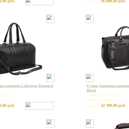
0,00 руб.
36 000,00 руб.
Цена:
ая кожаная Lakestone Kennard
Сумка дорожная кожаная
Black
320/BL
Артикул: 975218/BL
ица: шт
Базовая единица: шт
0,00 руб.
32 390,00 руб.
Цена: