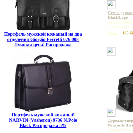
Сумка дорож
Black/Logo
Артикул: 9835
Базовая един
185 6
Цена:
Портфель мужской кожаный на два
отделения Giorgio Ferretti 076 008
Лучшая цена! Распродажа
Портфель мужской кожаный
NARVIN (Vasheron) 9736 N.Polo
Дорожно-спор
Black Распродажа 5%
Newcastle (Нью
Артикул: Newca