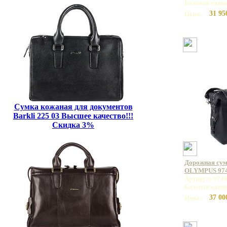
Базовая един
31 95
Цена:
Сумка кожаная для документов
Barkli 225 03 Высшее качество!!!
Скидка 3%
Дорожная сумк
OLYMPUS 97
Артикул: 974
Базовая един
37 00
Цена: