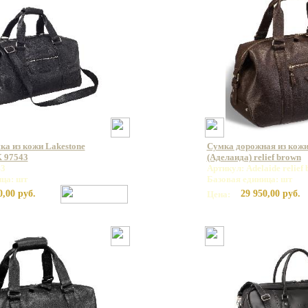
а из кожи Lakestone
Сумка дорожная из кожи
97543
(Аделаида) relief brown
43
Артикул: Adelaide relief
ица: шт
Базовая единица: шт
0,00 руб.
29 950,00 руб.
Цена: