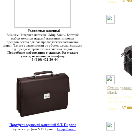
31 95
Цена:
Уважаемые клиенты!
В нашем Интернет магазине «Мир Кожи» Богатый
выбор кожаных изделий известных мировых
брендов.Всегда для Вас проводятся всевозможные
акции. Так же в зависимости от объема заказа, суммы и
т.д. предусмотрена гибкая система скидок.
Подробную информацию о скидках Вы можете
узнать, позвонив по телефону
8 (916) 402-30-44
Сумка дорожн
Black
Артикул: 974
Базовая един
37 00
Цена:
Портфель мужской кожаный S.T. Dupont
купить портфель S.T.Dupont
Подробнее...