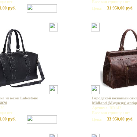
ица: шт
Базовая единица: шт
0,00 руб.
31 950,00 руб.
Цена:
а из кожи Lakestone
Городской кожаный сак
4020
Midland (Мидленд) antiq
020
Артикул: BR142
ица: шт
Базовая единица: шт
0,00 руб.
33 950,00 руб.
Цена: