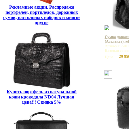
Рекламные акции. Распродажа
портфелей, портпледов, дорожных
сумок, настольных наборов и многое
другое
Сумка дорожн
(Аделаида) rel
Артикул: Adela
Базовая един
29 95
Цена:
Купить портфель из натуральной
кожи крокодила ND04 Лучшая
цена!!! Скидка 5%