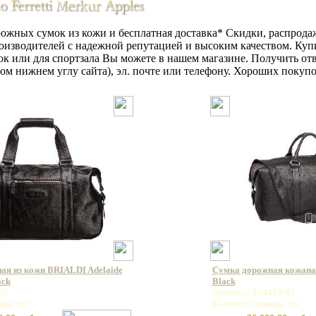
ожных сумок из кожи и бесплатная доставка* Скидки, распрод
изводителей с надежной репутацией и высоким качеством. Куп
ок или для спортзала Вы можете в нашем магазине. Получить о
авом нижнем углу сайта), эл. почте или телефону. Хороших покупо
ая из кожи BRIALDI Adelaide
Сумка дорожная кожаная
ack
Black
32
Артикул: 974428/BL
ица: шт
Базовая единица: шт