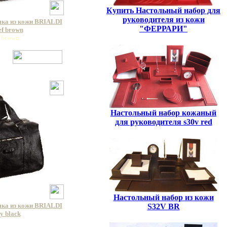
Купить Настольный набор для
руководителя из кожи
мка из кожи BRIALDI
"ФЕРРАРИ"
ef brown
f brown
Настольный набор кожаный
для руководителя s30v red
Настольный набор из кожи
мка из кожи BRIALDI
S32V BR
y black