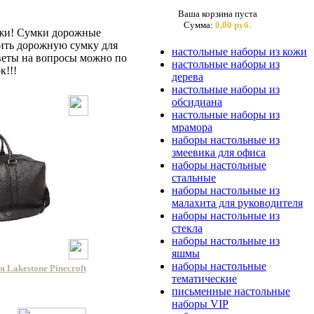
Ваша корзина пуста
Сумма:
0,00 руб.
ажи! Сумки дорожные
ить дорожную сумку для
настольные наборы из кожи
тветы на вопросы можно по
настольные наборы из
к!!!
дерева
настольные наборы из
обсидиана
настольные наборы из
мрамора
наборы настольные из
змеевика для офиса
наборы настольные
стальные
наборы настольные из
малахита для руководителя
наборы настольные из
стекла
наборы настольные из
яшмы
наборы настольные
 Lakestone Pinecroft
тематические
письменные настольные
наборы VIP