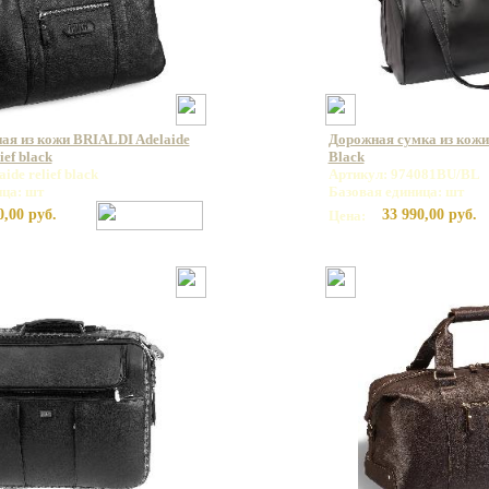
ая из кожи BRIALDI Adelaide
Дорожная сумка из кожи 
ief black
Black
ide relief black
Артикул: 974081BU/BL
ица: шт
Базовая единица: шт
0,00 руб.
33 990,00 руб.
Цена: