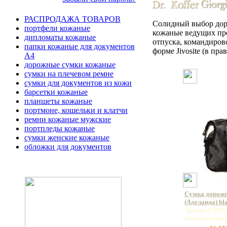
РАСПРОДАЖА ТОВАРОВ
Солидный выбор дор
портфели кожаные
кожаные ведущих про
дипломаты кожаные
отпуска, командиров
папки кожаные для документов
форме Jivosite (в пр
А4
дорожные сумки кожаные
сумки на плечевом ремне
сумки для документов из кожи
барсетки кожаные
планшеты кожаные
портмоне, кошельки и клатчи
ремни кожаные мужские
портпледы кожаные
сумки женские кожаные
обложки для документов
Сумка дорожн
(Аделаида) bl
Артикул: BR1
Базовая един