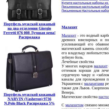
Купите настольные наборы из
Письменные настольные набор
Письменные Настольные набор
Портфель мужской кожаный
Малахит
на два отделения Giorgio
Ferretti 076 008 Лучшая цена!
Малахит
- это водный карбо
Распродажа
древних ювелирных и п
усиливающий его обаяние
магический камень способс
его владельцу любопытство
зубную боль.
Лечебные свойства
У многих народов
малахит
оттенков хороши для леч
сердечную чакру и «заблок
каналы для прохождения п
Украшения с
малахитами
ре
также для Львов. Скорпион
Венера.
Портфель мужской кожаный
Магические свойства
насто
NARVIN (Vasheron) 9736
N.Polo Black Распродажа 5%
С
малахитом
связано множес