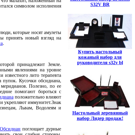
 что малахит, наложенный на
S32V BR
считался символом исполнения
люди, которые носят амулеты
вы принять новый взгляд на
на
.
Купить настольный
кожаный набор для
руководителя s32v bl
оторой принадлежит Земле.
ивными явлениями на уровне
и известного лито терапевта
а пупок. Кусочки обсидиана,
меридианов. Полезно, по ее
едние помогают бороться с
идиана
положительно влияют
 и укрепляют иммунитет.Знак
знецам, Львам, Водолеям и
Настольный деревянный
набор Лидер продаж!
Обсидиан
поглощает дурные
знать свои слабые стороны.