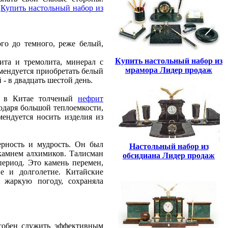
.
Купить настольный набор из
го до темного, реже белый,
Купить настольный набор из
ита и тремолита, минерал с
мрамора Лидер продаж
мендуется приобретать белый
 - в двадцать шестой день.
а в Китае толченый
нефрит
одаря большой теплоемкости,
мендуется носить изделия из
верность и мудрость. Он был
Настольный набор из
амнем алхимиков. Талисман
обсидиана Лидер продаж
период. Это камень перемен,
е и долголетие. Китайские
 жаркую погоду, сохраняла
особен служить эффективным