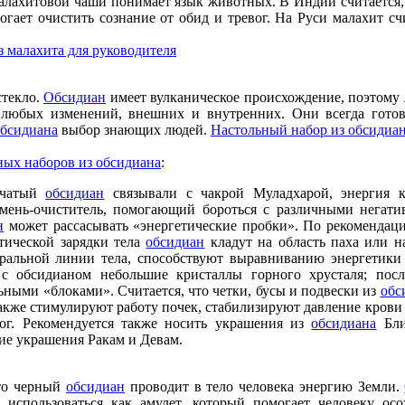
лахитовой чаши понимает язык животных. В Индии считается,
могает очистить сознание от обид и тревог. На Руси малахит 
 малахита для руководителя
стекло.
Обсидиан
имеет вулканическое происхождение, поэтому 
я любых изменений, внешних и внутренних. Они всегда гото
обсидиана
выбор знающих людей.
Настольный набор из обсидиа
ных наборов из обсидиана
:
вчатый
обсидиан
связывали с чакрой Муладхарой, энергия к
мень-очиститель, помогающий бороться с различными негат
н
может рассасывать «энергетические пробки». По рекомендаци
тической зарядки тела
обсидиан
кладут на область паха или н
ральной линии тела, способствуют выравниванию энергетики 
с обсидианом небольшие кристаллы горного хрусталя; посл
ными «блоками». Считается, что четки, бусы и подвески из
обс
также стимулируют работу почек, стабилизируют давление крови
ог. Рекомендуется также носить украшения из
обсидиана
Бли
кие украшения Ракам и Девам.
то черный
обсидиан
проводит в тело человека энергию Земли.
 использоваться как амулет, который помогает человеку осо