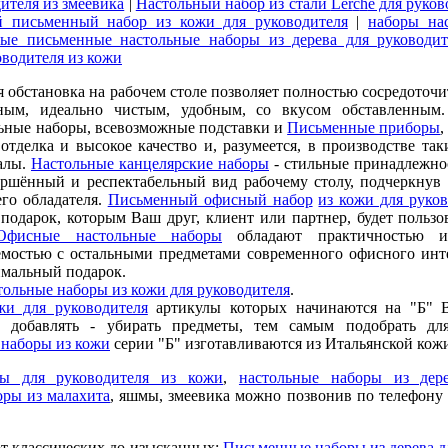
ителя из змеевика
|
Настольный набор из стали
Ler
с
h
е для руко
й письменный набор из кожи для руководителя
|
наборы на
ые письменные настольные наборы из дерева для руководит
оводителя из кожи
обстановка на рабочем столе позволяет полностью сосредоточи
ным, идеально чистым, удобным, со вкусом обставленным.
льные наборы, всевозможные подставки и
Письменные приборы
,
отделка и высокое качество и, разумеется, в производстве так
алы.
Настольные канцелярские наборы
- стильные принадлежно
ершённый и респектабельный вид рабочему столу, подчеркнув 
его обладателя.
Письменный офисный набор
из кожи для руко
дарок, которым Ваш друг, клиент или партнер, будет пользо
Офисные настольные наборы
обладают практичностью и
емостью с остальными предметами современного офисного инт
мальный подарок.
ольные наборы из кожи для руководителя
.
жи для руководителя
артикулы которых начинаются на "Б"
 добавлять - убирать предметы, тем самым подобрать дл
 наборы из кожи
серии "Б" изготавливаются из Итальянской кожи
ры для руководителя из кожи
,
настольные наборы из дер
оры из малахита
, яшмы, змеевика можно позвонив по телефону 8
от классических до изысканных:
Письменные наборы из дерева д