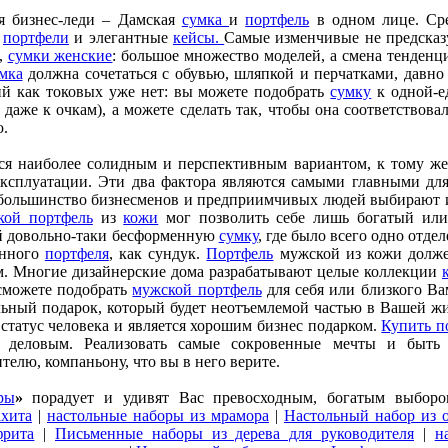
я бизнес-леди – Дамская
сумка
и
портфель
в одном лице. Ср
е
портфели
и элегантные
кейсы.
Самые изменчивые не предсказ
я,
сумки женские
: большое множество моделей, а смена тенденци
мка
должна сочетаться с обувью, шляпкой и перчатками, давно 
ий как токовых уже нет: вы можете подобрать
сумку
к одной-е
 даже к очкам), а можете сделать так, чтобы она соответствов
ю.
ся наиболее солидным и перспективным вариантом, к тому ж
ксплуатации. Эти два фактора являются самыми главными дл
 большинство бизнесменов и предприимчивых людей выбирают
кой портфель
из
кожи
мог позволить себе лишь богатый или
ой довольно-таки бесформенную
сумку
, где было всего одно отде
енного
портфеля
, как сундук.
Портфель
мужской из кожи долже
м. Многие дизайнерские дома разрабатывают целые коллекции
сможете подобрать
мужской портфель
для себя или близкого Ва
ьный подарок, который будет неотъемлемой частью в Вашей ж
 статус человека и является хорошим бизнес подарком.
Купить п
 деловым. Реализовать самые сокровенные мечты и быть 
телю, компаньону, что вы в него верите.
ры
»
порадует и удивят Вас превосходным, богатым выборо
ахита
|
настольные наборы из мрамора
|
Настольный набор из о
фрита
|
Письменные наборы из дерева для руководителя
|
н