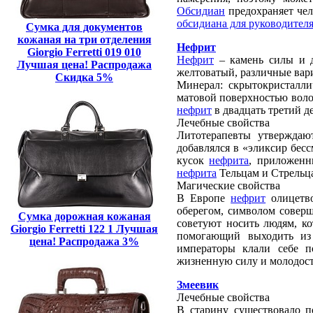
Обсидиан
предохраняет чел
обсидиана для руководител
Сумка для документов
кожаная на три отделения
Нефрит
Giorgio Ferretti 019 010
Нефрит
– камень силы и д
Лучшая цена! Распродажа
желтоватый, различные вари
Скидка 5%
Минерал: скрытокристалли
матовой поверхностью воло
нефрит
в двадцать третий де
Лечебные свойства
Литотерапевты утверждаю
добавлялся в «эликсир бес
кусок
нефрита
, приложенн
нефрита
Тельцам и Стрельц
Магические свойства
В Европе
нефрит
олицетво
оберегом, символом совер
Сумка дорожная кожаная
советуют носить людям, ко
Giorgio Ferretti 122 1 Лучшая
помогающий выходить из 
цена! Распродажа 3%
императоры клали себе п
жизненную силу и молодос
Змеевик
Лечебные свойства
В старину существовало п