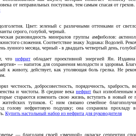
овека от неправильных поступков, тем самым спасая от грехов
я
олголетия. Цвет: зеленый с различными оттенками от светло
анты серого, голубой, черный.
ческая разновидность минералов группы амфиболов: актинол
книстого сложения. Соответствие знаку Зодиака: Водолей. Реко
нь лунного месяца, черный - в двадцать четвертый день, голубой
т, что
нефрит
обладает проективной энергией Ян. Издавн
смертия» — напиток для сохранения молодости и здоровья. Благ
ый к животу, действует, как утоляющая боль грелка. Не реко
ам.
рял честность, добросовестность, порядочность, храбрость, 
шенства и чистоты. В средние века
нефрит
был излюбленным к
торые стараются изменить свою жизнь, вступить в новый ее 
житейских тупиков. С ним связано семейное благополучи
од голову нефритовую подушку; она сохраняла прохладу в
ть.
Купить настольный набор из нефрита для руководителя
оверье — благодаря своей «змеиной» окраске серпентин сп