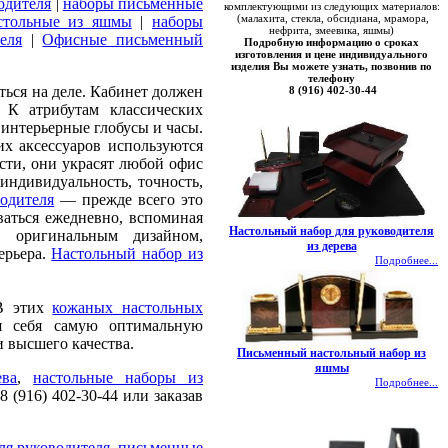
водителя
|
наборы письменные
комплектующими из следующих материалов:
(малахита, стекла, обсидиана, мрамора,
стольные из яшмы
|
наборы
нефрита, змеевика, яшмы)
еля
|
Офисные письменный
Подробную информацию о сроках
изготовления и цене индивидуального
изделия Вы можете узнать, позвонив по
телефону
ться на деле. Кабинет должен
8 (916) 402-30-44
 К атрибутам классических
 интерьерные глобусы и часы.
их аксессуаров используются
сти, они украсят любой офис
индивидуальность, точность,
водителя
— прежде всего это
ваться ежедневно, вспоминая
Настольный набор для руководителя
 оригинальным дизайном,
из дерева
ерьера.
Настольный набор из
Подробнее...
 В этих
кожаных настольных
я себя самую оптимальную
 высшего качества.
Письменный настольный набор из
яшмы
ева
,
настольные наборы из
Подробнее...
 (916) 402-30-44 или заказав
ля руководителя
,
письменные