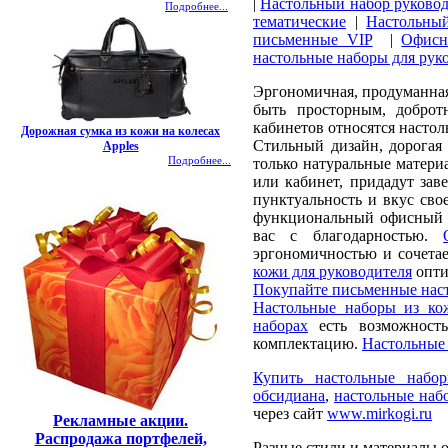
|
Настольный набор руковод
Подробнее...
тематические
|
Настольны
письменные VIP
|
Офисн
настольные наборы для рук
Эргономичная, продуманная 
быть просторным, доброт
кабинетов относятся насто
Дорожная сумка из кожи на колесах
Стильный дизайн, дорогая 
Apples
Подробнее...
только натуральные матери
или кабинет, придадут зав
пунктуальность и вкус сво
функциональный офисный по
вас с благодарностью.
эргономичностью и сочета
кожи для руководителя
опти
Покупайте письменные наст
Настольные наборы из ко
наборах
есть возможность
комплектацию.
Настольные
Купить настольные набо
обсидиана
,
настольные наб
через сайт
www.mirkogi.ru
Рекламные акции.
Распродажа портфелей,
Разные стили и материалы 