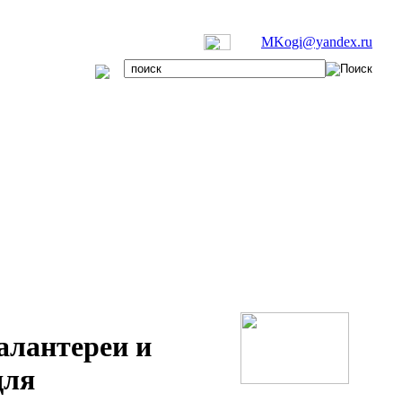
MKogi@yandex.ru
алантереи и
для