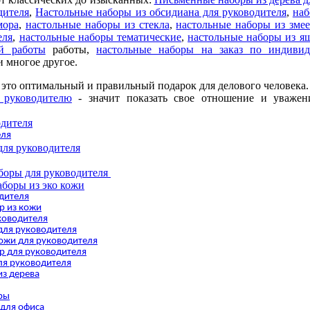
дителя
,
Настольные наборы из обсидиана для руководителя
,
наб
мора
,
настольные наборы из стекла
,
настольные наборы из зме
еля
,
настольные наборы тематические
,
настольные наборы из 
й работы
работы,
настольные наборы на заказ по индивид
 многое другое.
 это оптимальный и правильный подарок для делового человека
 руководителю
- значит показать свое отношение и уважен
одителя
еля
для руководителя
боры для руководителя
аборы из эко кожи
дителя
р из кожи
ководителя
для руководителя
кожи для руководителя
р для руководителя
ля руководителя
з дерева
ры
 для офиса