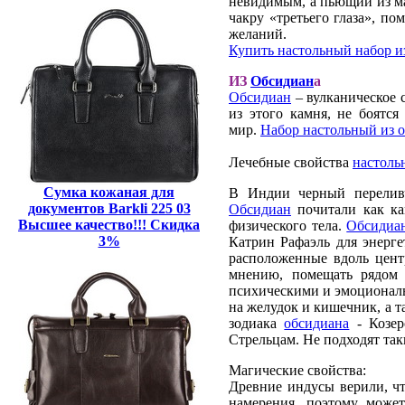
невидимым, а пьющий из ма
чакру «третьего глаза», по
желаний.
Купить настольный набор из
ИЗ
Обсидиан
а
Обсидиан
– вулканическое 
из этого камня, не боятс
мир.
Набор настольный из 
Лечебные свойства
настоль
Сумка кожаная для
В Индии черный перели
документов Barkli 225 03
Обсидиан
почитали как ка
Высшее качество!!! Скидка
физического тела.
Обсидиа
3%
Катрин Рафаэль для энерге
расположенные вдоль цент
мнению, помещать рядом 
психическими и эмоциональ
на желудок и кишечник, а 
зодиака
обсидиана
- Козер
Стрельцам. Не подходят та
Магические свойства:
Древние индусы верили, ч
намерения, поэтому может