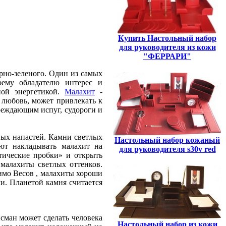
Купить Настольный набор
для руководителя из кожи
"ФЕРРАРИ"
ерно-зеленого. Один из самых
ему обладателю интерес и
ной энергетикой.
Малахит
-
 любовь, может привлекать к
реждающим испуг, судороги и
ных напастей. Камни светлых
Настольный набор кожаный
ют накладывать малахит на
для руководителя s30v red
етические пробки» и открыть
малахиты светлых оттенков.
имо Весов , малахиты хороши
и. Планетой камня считается
исман может сделать человека
Настольный набор из кожи