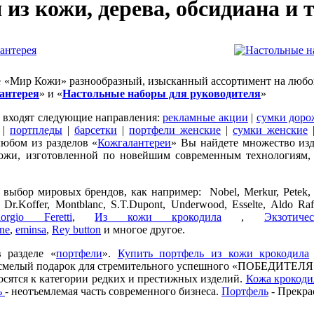
из кожи, дерева, обсидиана и т
 «Мир Кожи» разнообразный, изысканный ассортимент на любой
антерея
» и «
Настольные наборы для руководителя
»
входят следующие направления:
рекламные акции
|
сумки дор
|
портпледы
|
барсетки
|
портфели женские
|
сумки женские
любом из разделов «
Кожгалантереи
» Вы найдете множество изд
кожи, изготовленной по новейшим современным технологиям,
ыбор мировых брендов, как например: Nobel, Merkur, Petek, Cas
i, Dr.Koffer, Montblanc, S.T.Dupont, Underwood, Esselte, Aldo 
iorgio Feretti
,
Из кожи крокодила
,
Экзотич
ne
,
eminsa
,
Rey button
и многое другое.
разделе «
портфели
».
Купить портфель из кожи крокодила
 смелый подарок для стремительного успешного «ПОБЕДИТЕЛ
сятся к категории редких и престижных изделий.
Кожа крокоди
ь
- неотъемлемая часть современного бизнеса.
Портфель
- Прекра