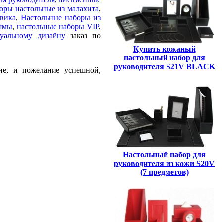
оры настольные из малахита
,
евика
,
Настольные наборы из
яшмы
,
настольные наборы VIP
,
уальному дизайну
заказ по
Купить кожаный
настольный набор для
.
руководителя S21V BLACK
ие, и пожелание успешной,
Настольный набор для
руководителя из кожи S20V
(7 предметов)