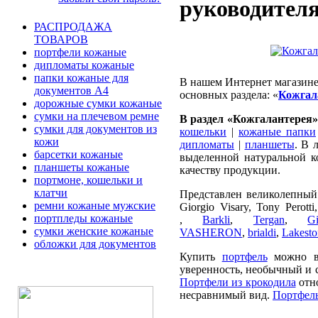
руководителя 
РАСПРОДАЖА
ТОВАРОВ
портфели кожаные
дипломаты кожаные
папки кожаные для
В нашем Интернет магазине
документов А4
основных раздела: «
Кожгал
дорожные сумки кожаные
сумки на плечевом ремне
В раздел «Кожгалантерея»
сумки для документов из
кошельки
|
кожаные папки
кожи
дипломаты
|
планшеты
. В 
барсетки кожаные
выделенной натуральной 
планшеты кожаные
качеству продукции.
портмоне, кошельки и
клатчи
Представлен великолепный в
ремни кожаные мужские
Giorgio Visary, Tony Perott
портпледы кожаные
,
Barkli
,
Tergan
,
G
сумки женские кожаные
VASHERON
,
brialdi
,
Lakesto
обложки для документов
Купить
портфель
можно в 
уверенность, необычный и
Портфели из крокодила
отно
несравнимый вид.
Портфел