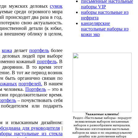
письменные настольные
еди мужских деловых
сумок
наборы VIP
уемые среди огромного мира
наборы настольные из
й происходит два раза в год.
нефрита
потеряло свою актуальность.
канцелярские
динственной детали (к юбке,
настольные наборы из
ала внешнему облику в целом,
кожи эко
е
кожа
делает
портфель
более
я деловых людей при выборе
 именно кожаный
портфель
. В
 дворянин. В то время этот
ление. В тот же период возник
н быть органично связан по
кожаных
портфелей.
В нашем
м человека.
Портфель
– это в
изни продолжительное время.
ортфель
– почувствовать себя
победителем или подарить
Уважаемые клиенты!
Раздел «Настольные наборы» порадует
великолепным выбором письменных
м и изысканным дизайном:
наборов и разнообразием материалов.
бсидиана для руководителя
|
Возможно изготовления настольных
наборов на заказ и по индивидуальному
аборы настольные из стекла
дизайну или дополнения набора