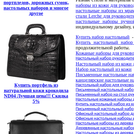
портпледов, дорожных сумок,
наборы из кожи для руково
настольных наборов и многое
настольные наборы из мра
другое
стали
Ler
с
h
е для руководит
настольные наборы ручно
индивидуальному дизайну, и
Купить набор настольный
-
Купить настольный набор
продолжительной работы.
Кожаные наборы для руков
Настольный набор руководит
Настольный набор из кожи 
Набор настольный из кожи
Письменные настольные на
канцелярские настольные н
Купить портфель из
Настольный набор для руково
Письменный настольный набо
натуральной кожи крокодила
Письменный набор на стол ру
ND04 Лучшая цена!!! Скидка
Настольные кожаные наборы 
5%
Купить настольный набор из 
Письменный настольный набо
Офисный настольный набор д
Офисные настольные наборы и
Настольные наборы из дерева
Деревянные настольные набо
Настольные наборы из дерева