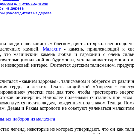
 дерева для руководителя
ы из дерева
ы руководителя из дерева
нат меди с шелковистым блеском, цвет - от ярко-зеленого до ч
оделочных камней.
Малахит
- камень, привлекающий к сво
, это магический камень любви и гармонии с очень силь
твует эмоциональной возбудимости, устанавливает гармонию и
 и нездоровый интерес. Считается детским талисманом, предуп
считался «камнем здоровья», талисманом и оберегом от различ
ения сердца и легких. Тексты индийской «Аюрееды» совету
ированные» участки тела для того, чтобы «растворить энерг
отоков биоэнергии. Наиболее полезными считались при этом 
комендуется носить людям, рожденным под знаком Тельца. Пом
ам, Девам и Ракам астрологи не советуют увлекаться малахитам
льных наборов из малахита
тво легенд, некоторые из которых утверждают, что он как тал