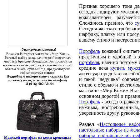
Признак хорошего тона дл
сегодня лидируют мужски
кожгалантереи – разумеетс
Сложилось правило, что
су
Сегодня жестких требован
шарфику, платку или поясу,
вашему стилю и настроени
Уважаемые клиенты!
Портфель
кожаный считает
В нашем Интернет магазине «Мир Кожи»
практичным и удобный в э
Богатый выбор кожаных изделий известных
мировых брендов.Всегда для Вас проводятся
портфеля
, именно поэтому
всевозможные акции. Так же в зависимости от
средние века
купить мужс
объема заказа, суммы и т.д. предусмотрена
гибкая система скидок.
аксессуар представлял соб
Подробную информацию о скидках Вы
и такой "дедушка" соврем
можете узнать, позвонив по телефону
8 (916) 402-30-44
стилю с обовью и костюмо
магазине «Мир Кожи» Вы 
основном дорогой и правил
Портфель
- всегда отражает
нужным, востребованным,
уверенность другу, руководи
Раздел «
Настольные набо
настольные наборы из мал
наборы настольные из не
Мужской портфель из кожи крокодила