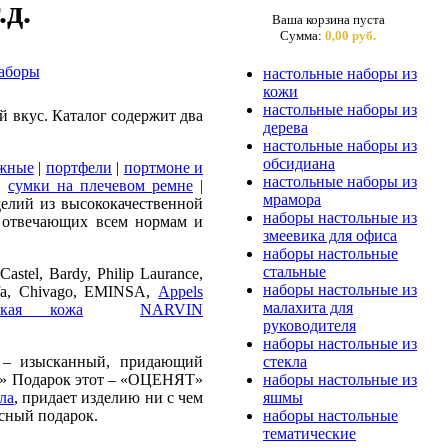
.д.
Ваша корзина пуста
Сумма:
0,00 руб.
настольные наборы из
кожи
настольные наборы из
 вкус. Каталог содержит два
дерева
настольные наборы из
обсидиана
ожные
|
портфели
|
портмоне и
настольные наборы из
|
сумки на плечевом ремне
|
мрамора
елий из высококачественной
наборы настольные из
 отвечающих всем нормам и
змеевика для офиса
наборы настольные
стальные
tel, Bardy, Philip Laurance,
наборы настольные из
Rafa, Chivago, EMINSA,
Appels
малахита для
еская кожа
NARVIN
руководителя
наборы настольные из
– изысканный, придающий
стекла
Я» Подарок этот – «ОЦЕНЯТ»
наборы настольные из
ла
, придает изделию ни с чем
яшмы
сный подарок.
наборы настольные
тематические