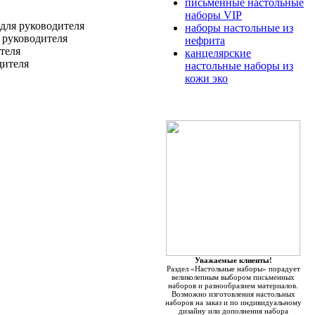
письменные настольные
наборы VIP
для руководителя
наборы настольные из
 руководителя
нефрита
теля
канцелярские
дителя
настольные наборы из
кожи эко
Уважаемые клиенты!
Раздел «Настольные наборы» порадует
великолепным выбором письменных
наборов и разнообразием материалов.
Возможно изготовления настольных
наборов на заказ и по индивидуальному
дизайну или дополнения набора