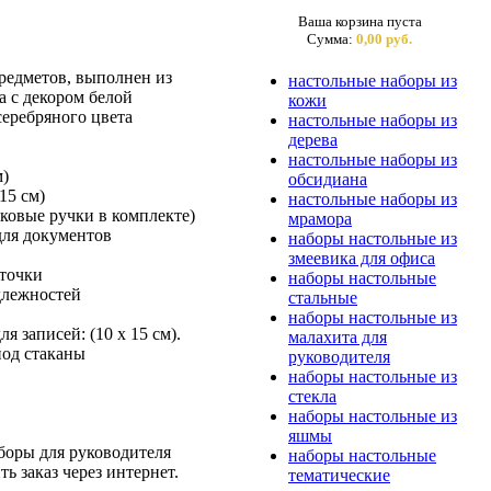
Ваша корзина пуста
Сумма:
0,00 руб.
предметов, выполнен из
настольные наборы из
а с декором белой
кожи
серебряного цвета
настольные наборы из
дерева
настольные наборы из
м)
обсидиана
15 см)
настольные наборы из
ковые ручки в комплекте)
мрамора
ля документов
наборы настольные из
змеевика для офиса
точки
наборы настольные
лежностей
стальные
наборы настольные из
 записей: (10 х 15 см).
малахита для
од стаканы
руководителя
наборы настольные из
стекла
наборы настольные из
яшмы
боры для руководителя
наборы настольные
ь заказ через интернет.
тематические