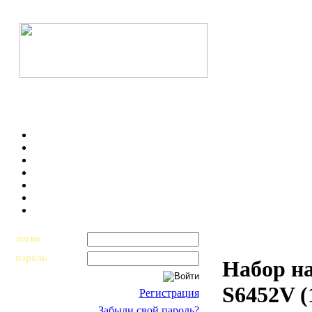
логин
пароль
Набор н
S6452V (
Регистрация
Забыли свой пароль?