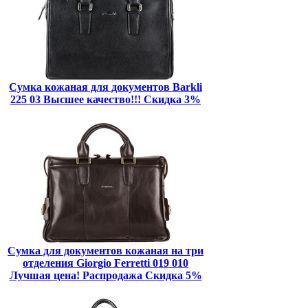
Сумка кожаная для документов Barkli
225 03 Высшее качество!!! Скидка 3%
Сумка для документов кожаная на три
отделения Giorgio Ferretti 019 010
Лучшая цена! Распродажа Скидка 5%