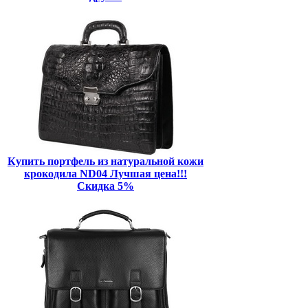
Купить портфель из натуральной кожи
крокодила ND04 Лучшая цена!!!
Скидка 5%