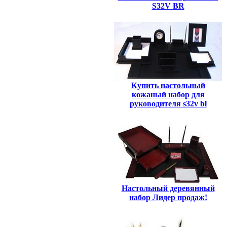
S32V BR
Купить настольный
кожаный набор для
руководителя s32v bl
Настольный деревянный
набор Лидер продаж!