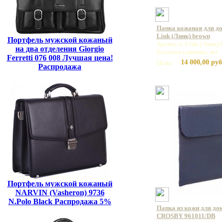
Папка кожаная для д
Link (Линк) brown
Портфель мужской кожаный
Артикул: Link (Линк)
на два отделения Giorgio
Базовая единица: шт
Ferretti 076 008 Лучшая цена!
14 000,00 руб
Цена:
Распродажа
Портфель мужской кожаный
NARVIN (Vasheron) 9736
N.Polo Black Распродажа 5%
Папка из кожи для до
CROSBY 961011/DB