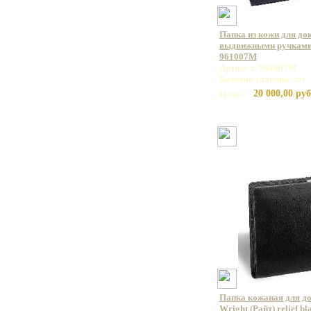
Папка из кожи для до
выдвижными ручками
961007M
Артикул: 961007M
Базовая единица: шт
20 000,00 руб
Цена:
Папка кожаная для д
Wright (Райт) relief bl