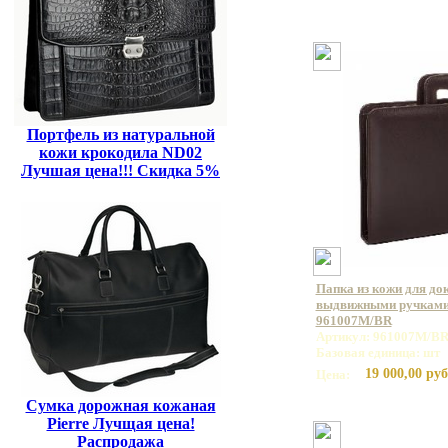
Портфель из натуральной
кожи крокодила ND02
Лучшая цена!!! Скидка 5%
Папка из кожи для до
выдвижными ручками
961007M/BR
Артикул: 961007M/B
Базовая единица: шт
19 000,00 руб
Цена:
Сумка дорожная кожаная
Pierre Лучщая цена!
Распродажа