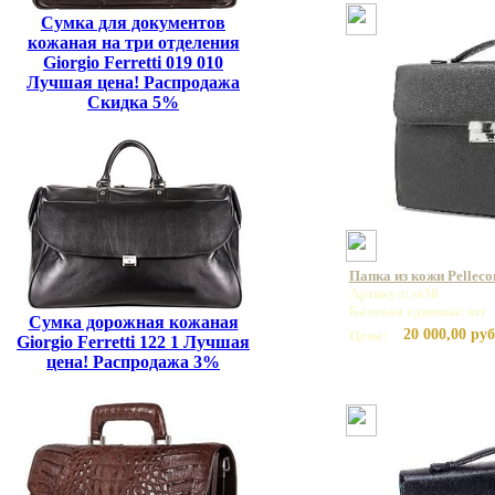
Сумка для документов
кожаная на три отделения
Giorgio Ferretti 019 010
Лучшая цена! Распродажа
Скидка 5%
Папка из кожи Pelleco
Артикул: ss30
Базовая единица: шт
Сумка дорожная кожаная
20 000,00 руб
Цена:
Giorgio Ferretti 122 1 Лучшая
цена! Распродажа 3%