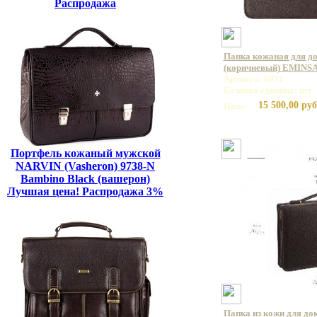
Распродажа
Папка кожаная для д
(коричневый) EMINSA
Артикул: 6031
Базовая единица: шт
15 500,00 руб
Цена:
Портфель кожаный мужской
NARVIN (Vasheron) 9738-N
Bambino Black (вашерон)
Лучшая цена! Распродажа 3%
Папка из кожи для до