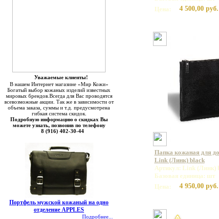
4 500,00 руб.
Цена:
Уважаемые клиенты!
В нашем Интернет магазине «Мир Кожи»
Богатый выбор кожаных изделий известных
мировых брендов.Всегда для Вас проводятся
всевозможные акции. Так же в зависимости от
объема заказа, суммы и т.д. предусмотрена
гибкая система скидок.
Подробную информацию о скидках Вы
можете узнать, позвонив по телефону
8 (916) 402-30-44
Папка кожаная для д
Link (Линк) black
Артикул: Link (Линк) 
Базовая единица: шт
4 950,00 руб.
Цена:
Портфель мужской кожаный на одно
отделение APPLES
Подробнее...