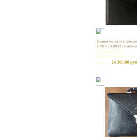
Папка кожаная для до
EMINSA 6032 (Еминса
Артикул: 6032
Базовая единица: шт
16 300,00 руб
Цена: