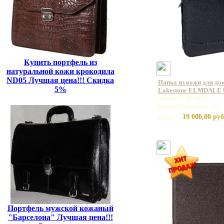
Купить портфель из
натуральной кожи крокодила
ND05 Лучшая цена!!! Скидка
Папка из кожи для до
5%
Lakestone ELMDALE 
Артикул: 961001
Базовая единица: шт
19 000,00 руб
Цена:
Портфель мужской кожаный
"Барселона" Лучшая цена!!!