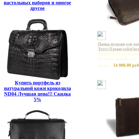
настольных наборов и многое
другое
Папка из кожи для д
Trevi (Треви) relief b
Артикул: Trevi (Треви)
Базовая единица: шт
14 000,00 руб
Цена:
Купить портфель из
натуральной кожи крокодила
ND04 Лучшая цена!!! Скидка
5%