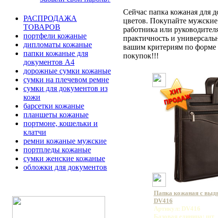
Сейчас папка кожаная для д
РАСПРОДАЖА
цветов. Покупайте мужские
ТОВАРОВ
работника или руководител
портфели кожаные
практичность и универсаль
дипломаты кожаные
вашим критериям по форме J
папки кожаные для
покупок!!!
документов А4
дорожные сумки кожаные
сумки на плечевом ремне
сумки для документов из
кожи
барсетки кожаные
планшеты кожаные
портмоне, кошельки и
клатчи
ремни кожаные мужские
портпледы кожаные
сумки женские кожаные
обложки для документов
Папка кожаная с вы
DV416
Артикул: DV416
Базовая единица: шт