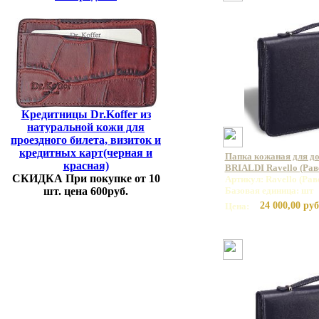
Кредитницы Dr.Koffer из
натуральной кожи для
проездного билета, визиток и
кредитных карт(черная и
Папка кожаная для до
красная)
BRIALDI Ravello (Рав
СКИДКА При покупке от 10
Артикул: Ravello (Рав
шт. цена 600руб.
Базовая единица: шт
24 000,00 руб
Цена: