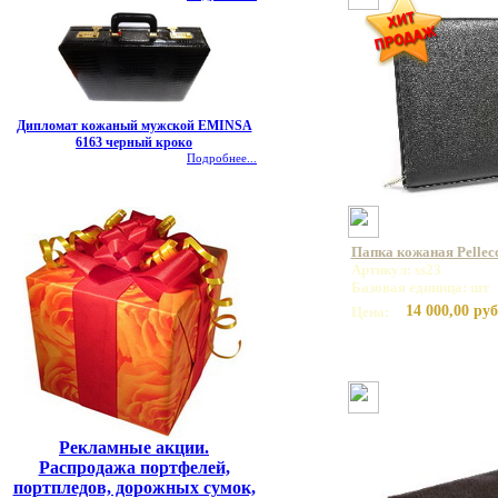
Дипломат кожаный мужской EMINSA
6163 черный кроко
Подробнее...
Папка кожаная Pelleco
Артикул: ss23
Базовая единица: шт
14 000,00 руб
Цена:
Рекламные акции.
Распродажа портфелей,
портпледов, дорожных сумок,