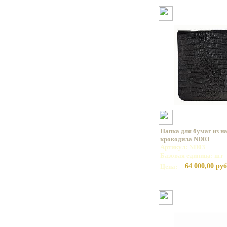
Папка для бумаг из н
крокодила ND03
Артикул: ND03
Базовая единица: шт
64 000,00 руб
Цена: