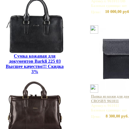
Артикул: 961011/DB
Базовая единица: шт
10 000,00 руб
Цена:
Сумка кожаная для
документов Barkli 225 03
Высшее качество!!! Скидка
3%
Папка из кожи для до
CROSBY 961011
Артикул: 961011
Базовая единица: шт
8 300,00 руб.
Цена: