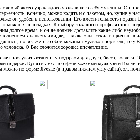
млемый аксессуар каждого уважающего себя мужчины. Он прид
серьезность. Конечно, можно ходить и с пакетом, но, купив у н
олько он удобен в использовании. Его вместительность поразит В
о возможных неполадках. К выбору кожаного портфеля стоит по
 ним долгое время, и он не должен доставлять какие-либо неудо
ополнением к вашему имиджу, а также они легкие и приятны в и
джинсы, но возьмете с собой кожаный мужской портфель, то у В
го человека. О Вас сложится хорошее впечатление.
жет послужить отличным подарком для друга, босса, коллеги. Э
ый подарок. Купите у нас портфель кожаный мужской и Вы не п
можно по форме Jivosite (в правом нижнем углу сайта), эл. почт