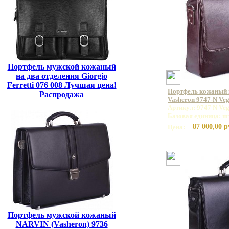
Портфель мужской кожаный
на два отделения Giorgio
Ferretti 076 008 Лучшая цена!
Портфель кожаный
Распродажа
Vasheron 9747-N Ve
Артикул: 9747 N Veg
Базовая единица: ш
87 000,00 р
Цена:
Портфель мужской кожаный
NARVIN (Vasheron) 9736