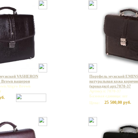
 мужской VASHERON
Портфель мужской EMINS
o Brown вашерон
натуральная кожа коричн
own Aligro Brown
(крокодил) арт.7070-37
т
Артикул: 7070-37
Базовая единица: шт
уб.
25 500,00 руб.
Цена: