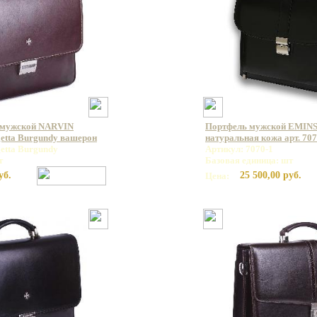
 мужской NARVIN
Портфель мужской EMINS
getta Burgundy вашерон
натуральная кожа арт. 707
etta Burgundy
Артикул: 7070-1
т
Базовая единица: шт
уб.
25 500,00 руб.
Цена: