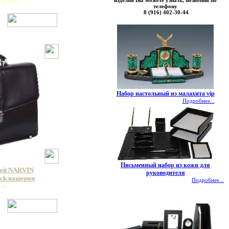
изделия Вы можете узнать, позвонив по
 D.Blue
телефону
8 (916) 402-30-44
Набор настольный из малахита vip
Подробнее...
Письменный набор из кожи для
кой NARVIN
руководителя
ack вашерон
Подробнее...
ack