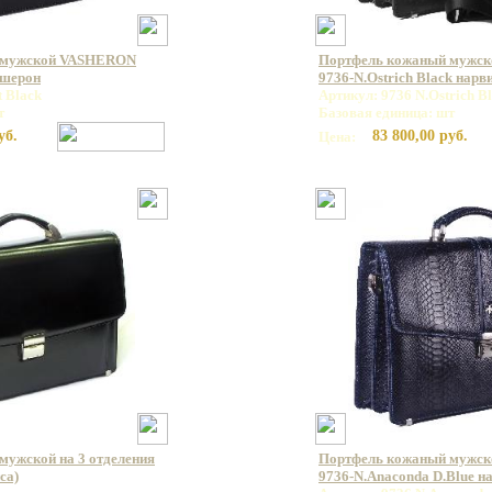
 мужской VASHERON
Портфель кожаный мужс
ашерон
9736-N.Ostrich Black нар
t Black
Артикул: 9736 N.Ostrich B
т
Базовая единица: шт
уб.
83 800,00 руб.
Цена:
мужской на 3 отделения
Портфель кожаный мужс
са)
9736-N.Anaconda D.Blue н