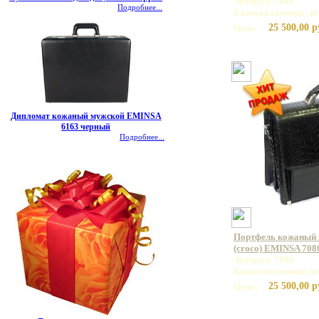
Артикул: 7086
Подробнее...
Базовая единица: ш
25 500,00 р
Цена:
Дипломат кожаный мужской EMINSA
6163 черный
Подробнее...
Портфель кожаный 
(croco) EMINSA 708
Артикул: 7086
Базовая единица: ш
25 500,00 р
Цена: