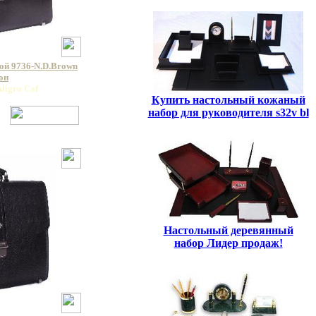
ой 9736-N.D.Brown
он
ligro Caf
Купить настольный кожаный
набор для руководителя s32v bl
Настольный деревянный
набор Лидер продаж!