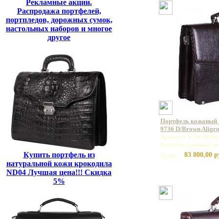
Рекламные акции.
Распродажа портфелей,
портпледов, дорожных сумок,
настольных наборов и многое
другое
Портфель кожаный
9736 D/Brown Aligr
Артикул: 9736 D/Br
Базовая единица: ш
Купить портфель из
83 800,00 р
Цена:
натуральной кожи крокодила
ND04 Лучшая цена!!! Скидка
5%