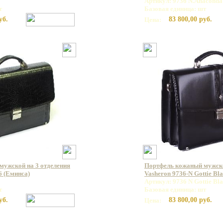
Артикул: 9736 N.Anaconda
т
Базовая единица: шт
уб.
83 800,00 руб.
Цена:
мужской на 3 отделения
Портфель кожаный мужс
6 (Еминса)
Vasheron 9736-N Gottie Bl
Артикул: 9736 N Gottie Bl
т
Базовая единица: шт
уб.
83 800,00 руб.
Цена: