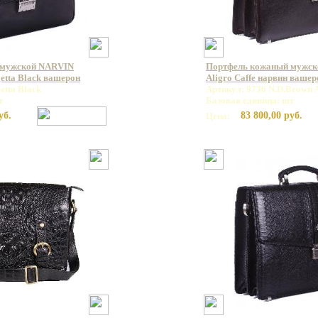
 мужской NARVIN
Портфель кожаный мужск
etta Black вашерон
Aligro Caffe нарвин вашер
etta Black
Артикул: 9736 N.D.Brown A
т
Базовая единица: шт
уб.
83 800,00 руб.
Цена: