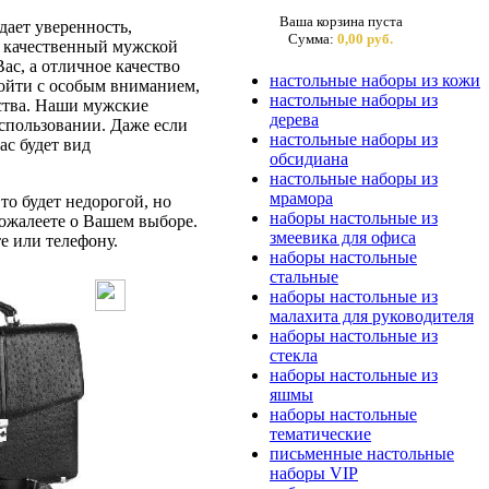
Ваша корзина пуста
ает уверенность,
Сумма:
0,00 руб.
ас качественный мужской
ас, а отличное качество
настольные наборы из кожи
дойти с особым вниманием,
настольные наборы из
бства. Наши мужские
дерева
спользовании. Даже если
настольные наборы из
ас будет вид
обсидиана
настольные наборы из
мрамора
то будет недорогой, но
наборы настольные из
ожалеете о Вашем выборе.
змеевика для офиса
е или телефону.
наборы настольные
стальные
наборы настольные из
малахита для руководителя
наборы настольные из
стекла
наборы настольные из
яшмы
наборы настольные
тематические
письменные настольные
наборы VIP