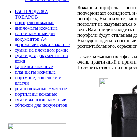
Кожаный портфель — неотъе
РАСПРОДАЖА
подчеркивает солидность и 
ТОВАРОВ
портфель, Вы поймете, наск
портфели кожаные
позволит не задумываться 
дипломаты кожаные
ведь Вам придется ходить с
папки кожаные для
портфели будут стильным д
документов А4
Вы будете одеты в обычные 
дорожные сумки кожаные
респектабельного, серьезно
сумки на плечевом ремне
сумки для документов из
Также, кожаный портфель мо
кожи
очень практичный и приятн
барсетки кожаные
Получить ответы на вопросы 
планшеты кожаные
портмоне, кошельки и
клатчи
ремни кожаные мужские
портпледы кожаные
сумки женские кожаные
обложки для документов