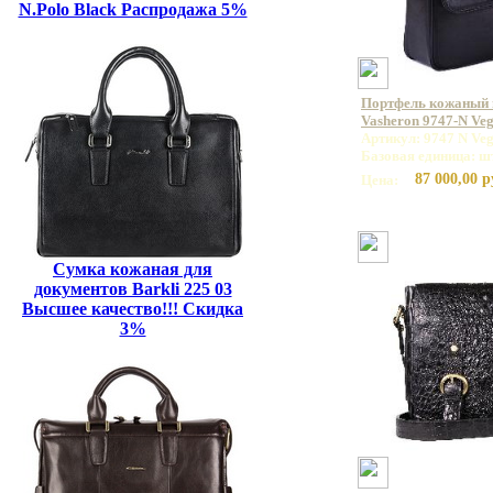
N.Polo Black Распродажа 5%
Портфель кожаный
Vasheron 9747-N Veg
Артикул: 9747 N Veg
Базовая единица: ш
87 000,00 р
Цена:
Сумка кожаная для
документов Barkli 225 03
Высшее качество!!! Скидка
3%