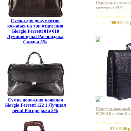
Портфель молодежн
крокодила ND43
Артикул: ND43
Базовая единица: ш
Сумка для документов
108 000,00 
Цена:
кожаная на три отделения
Giorgio Ferretti 019 010
Лучшая цена! Распродажа
Скидка 5%
Сумка дорожная кожаная
Giorgio Ferretti 122 1 Лучшая
Портфель кожаный
цена! Распродажа 3%
9736-N.Bambino Bla
Артикул: 9736 N.Ba
Базовая единица: ш
83 800,00 р
Цена: