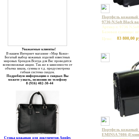
Портфель кожаный
9736-N.Soft Black в
Артикул: 9736 N.Sof
Базовая единица: ш
83 800,00 р
Цена:
Уважаемые клиенты!
В нашем Интернет магазине «Мир Кожи»
Богатый выбор кожаных изделий известных
мировых брендов.Всегда для Вас проводятся
всевозможные акции. Так же в зависимости от
объема заказа, суммы и т.д. предусмотрена
гибкая система скидок.
Подробную информацию о скидках Вы
можете узнать, позвонив по телефону
8 (916) 402-30-44
Портфель кожаный 
EMINSA 7086 (Емин
Сумка кожаная для документов Apples