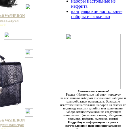
наборы настольные из
нефрита
канцелярские настольные
кой VASHERON
наборы из кожи эко
вин вашерон
lack
Уважаемые клиенты!
Раздел «Настольные наборы» порадует
великолепным выбором письменных наборов и
разнообразием материалов. Возможно
изготовления настольных наборов на заказ и по
индивидуальному дизайну или дополнения
набора комплектующими из следующих
материалов: (малахита, стекла, обсидиана,
мрамора, нефрита, змеевика, яшмы)
кой VASHERON
Подробную информацию о сроках
арвин вашерон
изготовления и цене индивидуального