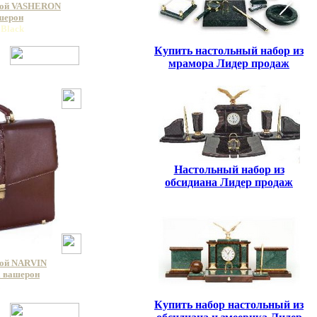
кой VASHERON
ашерон
 Black
Купить настольный набор из
мрамора Лидер продаж
Настольный набор из
обсидиана Лидер продаж
кой NARVIN
a вашерон
a
Купить набор настольный из