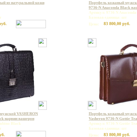
ый из натуральной кожи
Портфель кожаный мужс
9736-N Anaconda Black в
Артикул: 9736 N Anaconda
т
Базовая единица: шт
руб.
83 800,00 руб.
Цена:
 мужской VASHERON
Портфель кожаный мужс
ck нарвин вашерон
Vasheron 9736-N Gottie Te
mbino Black
Артикул: 9736 N Gottie Te
т
Базовая единица: шт
уб.
83 800,00 руб.
Цена: