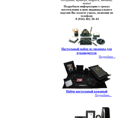
обсидиана, мрамора, нефрита, змеевика,
яшмы)
Подробную информацию о сроках
изготовления и цене индивидуального
изделия Вы можете узнать, позвонив по
телефону
8 (916) 402-30-44
Настольный набор из мрамора для
руководителя
Подробнее...
Набор настольный кожаный
Подробнее...