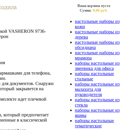
Ваша корзина пуста
Сумма:
0,00 руб.
настольные наборы из
кожи
ской VASHERON 9736-
настольные наборы из
ерон
дерева
настольные наборы из
обсидиана
настольные наборы из
мрамора
рия
наборы настольные из
змеевика для офиса
кармашками для телефона,
наборы настольные
ии.
стальные
 для документов. Снаружи
наборы настольные из
который закрывется на
малахита для
руководителя
омплекте идет плечевой
наборы настольные из
стекла
наборы настольные из
, который предпочитает
яшмы
ненные в классической
наборы настольные
тематические