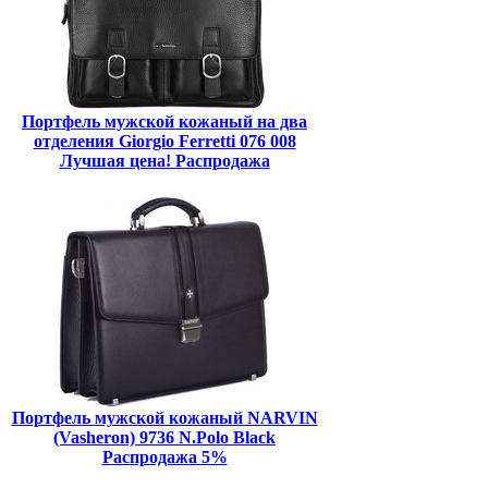
Портфель мужской кожаный на два
отделения Giorgio Ferretti 076 008
Лучшая цена! Распродажа
Портфель мужской кожаный NARVIN
(Vasheron) 9736 N.Polo Black
Распродажа 5%