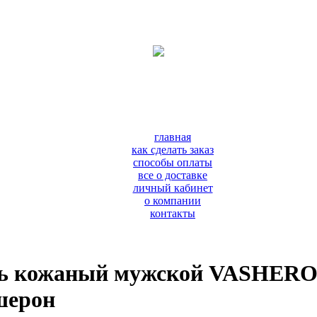
главная
как сделать заказ
способы оплаты
все о доставке
личный кабинет
о компании
контакты
ь кожаный мужской VASHERON
шерон