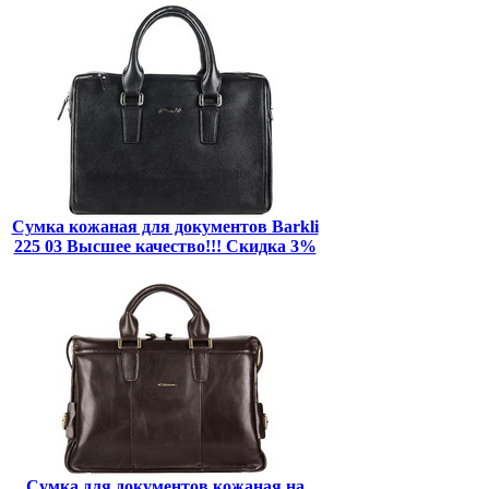
Сумка кожаная для документов Barkli
225 03 Высшее качество!!! Скидка 3%
Сумка для документов кожаная на