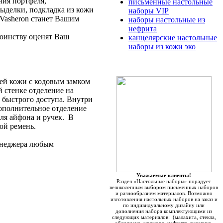
ния портфеля,
письменные настольные
ыделки, подкладка из кожи
наборы VIP
 Vasheron станет Вашим
наборы настольные из
нефрита
оинству оценят Ваш
канцелярские настольные
наборы из кожи эко
ьей кожи с кодовым замком
й стенке отделение на
 быстрого доступа. Внутри
дополнительное отделение
ля айфона и ручек. В
ой ремень.
енеджера любым
Уважаемые клиенты!
Раздел «Настольные наборы» порадует
великолепным выбором письменных наборов
и разнообразием материалов. Возможно
изготовления настольных наборов на заказ и
по индивидуальному дизайну или
дополнения набора комплектующими из
следующих материалов: (малахита, стекла,