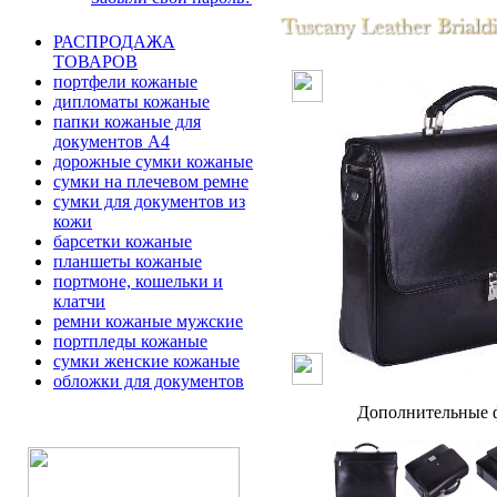
РАСПРОДАЖА
ТОВАРОВ
портфели кожаные
дипломаты кожаные
папки кожаные для
документов А4
дорожные сумки кожаные
сумки на плечевом ремне
сумки для документов из
кожи
барсетки кожаные
планшеты кожаные
портмоне, кошельки и
клатчи
ремни кожаные мужские
портпледы кожаные
сумки женские кожаные
обложки для документов
Дополнительные ф