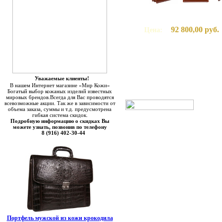
92 800,00 руб.
Цена:
Уважаемые клиенты!
В нашем Интернет магазине «Мир Кожи»
Богатый выбор кожаных изделий известных
мировых брендов.Всегда для Вас проводятся
всевозможные акции. Так же в зависимости от
объема заказа, суммы и т.д. предусмотрена
гибкая система скидок.
Подробную информацию о скидках Вы
можете узнать, позвонив по телефону
8 (916) 402-30-44
Портфель мужской из кожи крокодила