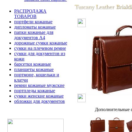
РАСПРОДАЖА
ТОВАРОВ
портфели кожаные
дипломаты кожаные
папки кожаные для
документов А4
дорожные сумки кожаные
сумки на плечевом ремне
сумки для документов из
кожи
барсетки кожаные
планшеты кожаные
портмоне, кошельки и
клатчи
ремни кожаные мужские
портпледы кожаные
сумки женские кожаные
обложки для документов
Дополнительные ф