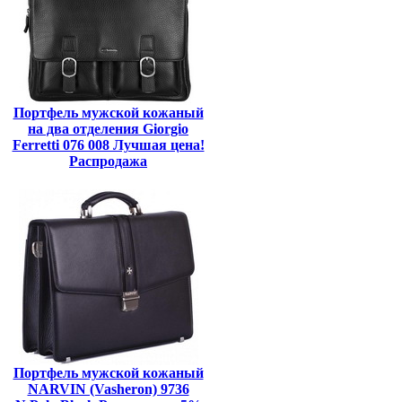
Портфель мужской кожаный
на два отделения Giorgio
Ferretti 076 008 Лучшая цена!
Распродажа
Портфель мужской кожаный
NARVIN (Vasheron) 9736