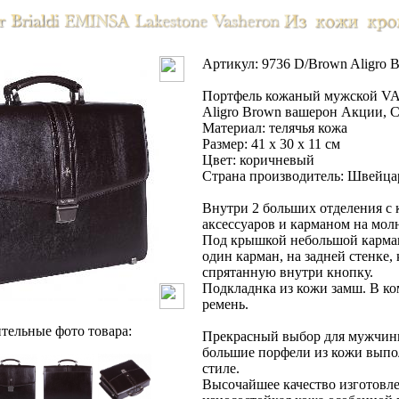
Артикул: 9736 D/Brown Aligro 
Портфель кожаный мужской V
Aligro Brown вашерон Акции, С
Материал: телячья кожа
Размер: 41 x 30 x 11 см
Цвет: коричневый
Страна производитель: Швейца
Внутри 2 больших отделения с 
аксессуаров и карманом на мол
Под крышкой небольшой карма
один карман, на задней стенке,
спрятанную внутри кнопку.
Подкладнка из кожи замш. В ко
ремень.
тельные фото товара:
Прекрасный выбор для мужчины
большие порфели из кожи выпо
стиле.
Высочайшее качество изготовле