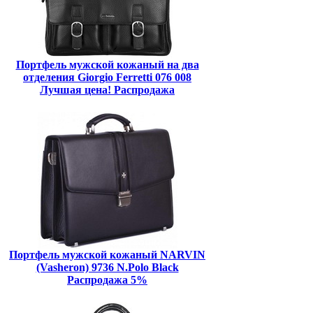
Портфель мужской кожаный на два
отделения Giorgio Ferretti 076 008
Лучшая цена! Распродажа
Портфель мужской кожаный NARVIN
(Vasheron) 9736 N.Polo Black
Распродажа 5%