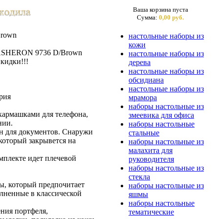
Ваша корзина пуста
Сумма:
0,00 руб.
Brown
настольные наборы из
кожи
ASHERON 9736 D/Brown
настольные наборы из
кидки!!!
дерева
настольные наборы из
обсидиана
настольные наборы из
рия
мрамора
наборы настольные из
кармашками для телефона,
змеевика для офиса
нии.
наборы настольные
н для документов. Снаружи
стальные
 который закрывется на
наборы настольные из
малахита для
мплекте идет плечевой
руководителя
наборы настольные из
стекла
, который предпочитает
наборы настольные из
лненные в классической
яшмы
наборы настольные
ния портфеля,
тематические