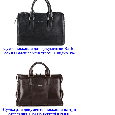
Сумка кожаная для документов Barkli
225 03 Высшее качество!!! Скидка 3%
Сумка для документов кожаная на три
отделения Giorgio Ferretti 019 010