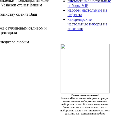
выделки, подкладка из кожи
письменные настольные
 Vasheron станет Вашим
наборы VIP
наборы настольные из
тоинству оценят Ваш
нефрита
канцелярские
настольные наборы из
жа с глянцевым отливом и
кожи эко
рокодила.
менеджера любым
Уважаемые клиенты!
Раздел «Настольные наборы» порадует
великолепным выбором письменных
наборов и разнообразием материалов.
Возможно изготовления настольных
наборов на заказ и по индивидуальному
дизайну или дополнения набора