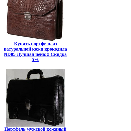
Купить портфель из
натуральной кожи крокодила
ND05 Лучшая цена!!! Скидка
5%
Портфель мужской кожаный