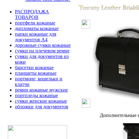
РАСПРОДАЖА
ТОВАРОВ
портфели кожаные
дипломаты кожаные
папки кожаные для
документов А4
дорожные сумки кожаные
сумки на плечевом ремне
сумки для документов из
кожи
барсетки кожаные
планшеты кожаные
портмоне, кошельки и
клатчи
ремни кожаные мужские
портпледы кожаные
сумки женские кожаные
обложки для документов
Дополнительные ф