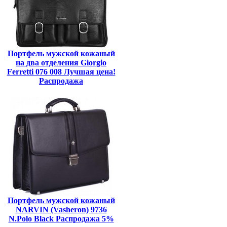
Портфель мужской кожаный
на два отделения Giorgio
Ferretti 076 008 Лучшая цена!
Распродажа
Портфель мужской кожаный
NARVIN (Vasheron) 9736
N.Polo Black Распродажа 5%