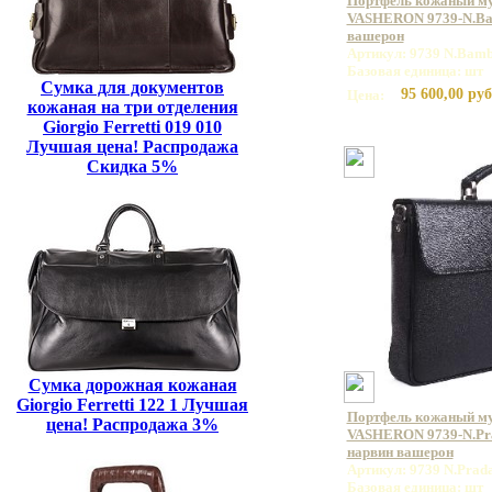
Портфель кожаный м
VASHERON 9739-N.Bam
вашерон
Артикул: 9739 N.Bamb
Базовая единица: шт
Сумка для документов
95 600,00 руб
Цена:
кожаная на три отделения
Giorgio Ferretti 019 010
Лучшая цена! Распродажа
Скидка 5%
Сумка дорожная кожаная
Giorgio Ferretti 122 1 Лучшая
Портфель кожаный м
цена! Распродажа 3%
VASHERON 9739-N.Pra
нарвин вашерон
Артикул: 9739 N.Prada
Базовая единица: шт