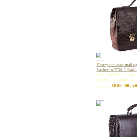
Портфель кожаный м
Vasheron 9738-N Bam
Артикул: 9738 N Bamb
Базовая единица: шт
86 000,00 руб
Цена: