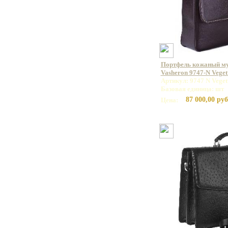
Портфель кожаный м
Vasheron 9747-N Vege
Артикул: 9747 N Vege
Базовая единица: шт
87 000,00 руб
Цена: