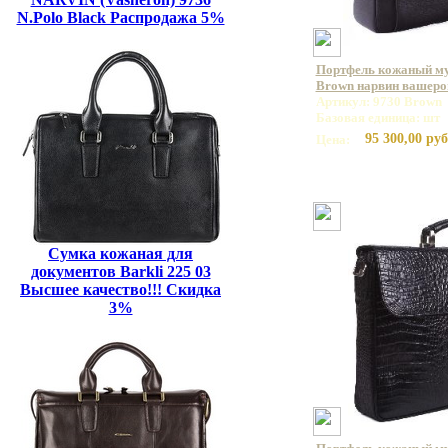
N.Polo Black Распродажа 5%
Портфель кожаный му
Brown нарвин вашеро
Артикул: 9730 Brown
Базовая единица: шт
95 300,00 руб
Цена:
Сумка кожаная для
документов Barkli 225 03
Высшее качество!!! Скидка
3%