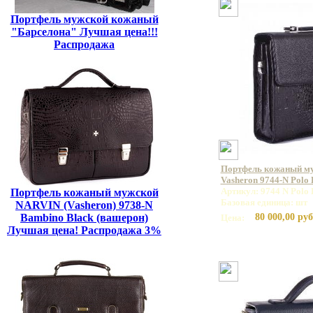
Портфель мужской кожаный
"Барселона" Лучшая цена!!!
Распродажа
Портфель кожаный м
Vasheron 9744-N Polo
Артикул: 9744 N Polo
Портфель кожаный мужской
Базовая единица: шт
NARVIN (Vasheron) 9738-N
Bambino Black (вашерон)
80 000,00 руб
Цена:
Лучшая цена! Распродажа 3%