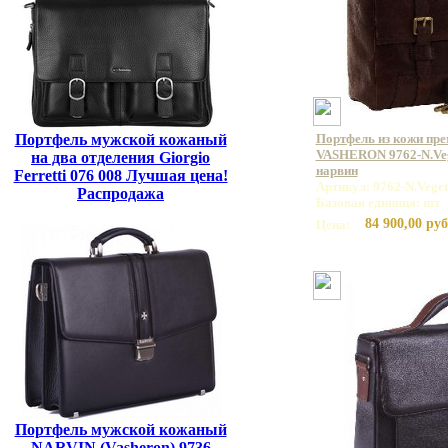
Портфель мужской кожаный
Портфель из кожи пр
VASHERON 9762-N.Veg
на два отделения Giorgio
нарвин
Ferretti 076 008 Лучшая цена!
Артикул: 9762-N.Vege
Распродажа
Базовая единица: шт
84 900,00 руб
Цена:
Портфель мужской кожаный
NARVIN (Vasheron) 9736