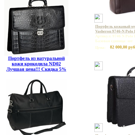
Портфель кожаный м
Vasheron 9746-N Polo
Артикул: 9746 N Polo
Базовая единица: шт
82 000,00 руб
Цена:
Портфель из натуральной
кожи крокодила ND02
Лучшая цена!!! Скидка 5%