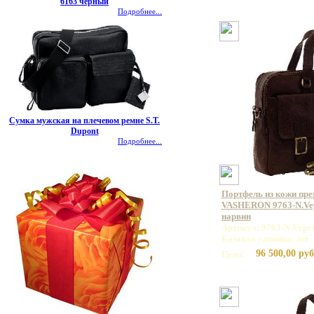
6163 черный
Подробнее...
Сумка мужская на плечевом ремне S.T.
Dupont
Подробнее...
Портфель из кожи пр
VASHERON 9763-N.Veg
нарвин
Артикул: 9763-N.Vege
Базовая единица: шт
96 500,00 руб
Цена: