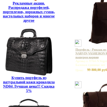
Рекламные акции.
Распродажа портфелей,
портпледов, дорожных сумок,
настольных наборов и многое
другое
Портфель - Рюкзак из
NARVIN VASHERON 99
вашерон нарвин
Артикул: 9764-N.Vege
Базовая единица: шт
99 800,00 руб
Цена:
Купить портфель из
натуральной кожи крокодила
ND04 Лучшая цена!!! Скидка
5%