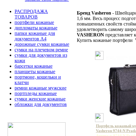
РАСПРОДАЖА
Бренд Vasheron
- Швейцари
ТОВАРОВ
1,6 мм
. Весь процесс подго
портфели кожаные
повышенных свойств стойко
дипломаты кожаные
удовлетворить самому широ
папки кожаные для
VASHERON
представляет 
документов А4
Купить кожаные портфели
дорожные сумки кожаные
сумки на плечевом ремне
сумки для документов из
кожи
барсетки кожаные
планшеты кожаные
портмоне, кошельки и
клатчи
ремни кожаные мужские
портпледы кожаные
сумки женские кожаные
обложки для документов
Портфель кожаный м
Vasheron 9744-N Prad
Артикул: 9744 N Prad