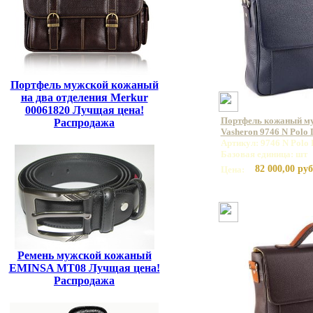
Портфель мужской кожаный
на два отделения Merkur
00061820 Лучщая цена!
Портфель кожаный м
Распродажа
Vasheron 9746 N Polo
Артикул: 9746 N Polo 
Базовая единица: шт
82 000,00 руб
Цена:
Ремень мужской кожаный
EMINSA MT08 Лучщая цена!
Распродажа