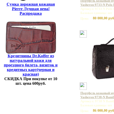
Портфель кожаный м
Сумка дорожная кожаная
Vasheron 9733-N Polo
Pierre Лучщая цена!
Артикул: 9733 N Polo 
Базовая единица: шт
Распродажа
80 000,00 руб
Цена:
Кредитницы Dr.Koffer из
натуральной кожи для
проездного билета, визиток и
кредитных карт(черная и
красная)
СКИДКА При покупке от 10
шт. цена 600руб.
Портфель кожаный м
Vasheron 9738-N Bamb
Артикул: 9738 N Bamb
Базовая единица: шт
86 000,00 руб
Цена: