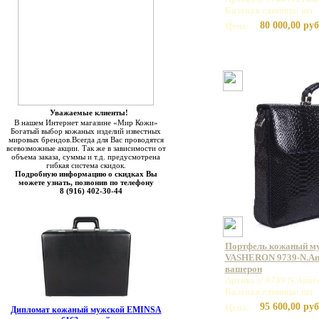
Базовая единица: шт
80 000,00 руб
Цена:
Уважаемые клиенты!
В нашем Интернет магазине «Мир Кожи»
Богатый выбор кожаных изделий известных
мировых брендов.Всегда для Вас проводятся
всевозможные акции. Так же в зависимости от
объема заказа, суммы и т.д. предусмотрена
гибкая система скидок.
Подробную информацию о скидках Вы
можете узнать, позвонив по телефону
8 (916) 402-30-44
Портфель кожаный м
VASHERON 9739-N.Ana
вашерон
Артикул: 9739 N.Anac
Базовая единица: шт
95 600,00 руб
Цена:
Дипломат кожаный мужской EMINSA