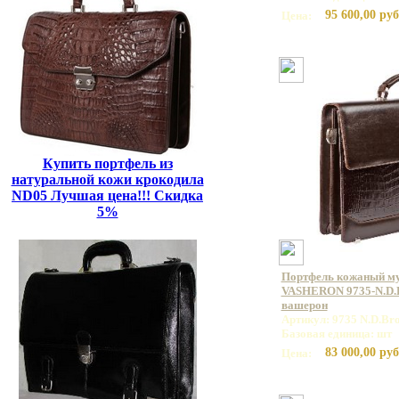
95 600,00 руб
Цена:
Купить портфель из
натуральной кожи крокодила
ND05 Лучшая цена!!! Скидка
5%
Портфель кожаный м
VASHERON 9735-N.D.B
вашерон
Артикул: 9735 N.D.Br
Базовая единица: шт
83 000,00 руб
Цена: