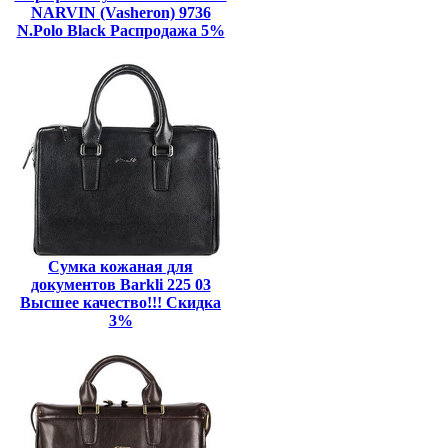
NARVIN (Vasheron) 9736
N.Polo Black Распродажа 5%
Сумка кожаная для
документов Barkli 225 03
Высшее качество!!! Скидка
3%