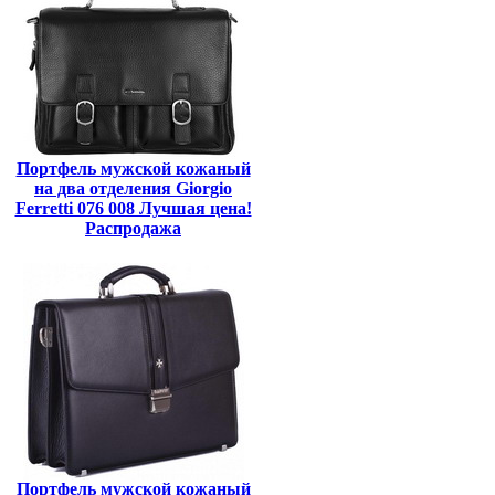
Портфель мужской кожаный
на два отделения Giorgio
Ferretti 076 008 Лучшая цена!
Распродажа
Портфель мужской кожаный