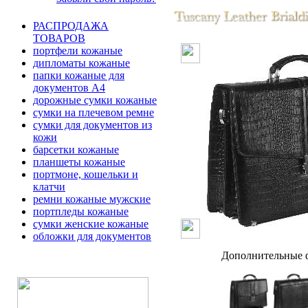
РАСПРОДАЖА
ТОВАРОВ
портфели кожаные
дипломаты кожаные
папки кожаные для
документов А4
дорожные сумки кожаные
сумки на плечевом ремне
сумки для документов из
кожи
барсетки кожаные
планшеты кожаные
портмоне, кошельки и
клатчи
ремни кожаные мужские
портпледы кожаные
сумки женские кожаные
обложки для документов
Дополнительные ф