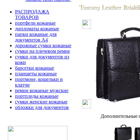
РАСПРОДАЖА
ТОВАРОВ
портфели кожаные
дипломаты кожаные
папки кожаные для
документов А4
дорожные сумки кожаные
сумки на плечевом ремне
сумки для документов из
кожи
барсетки кожаные
планшеты кожаные
портмоне, кошельки и
клатчи
ремни кожаные мужские
портпледы кожаные
сумки женские кожаные
обложки для документов
Дополнительные ф