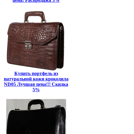
цена! Распродажа 3%
Купить портфель из
натуральной кожи крокодила
ND05 Лучшая цена!!! Скидка
5%