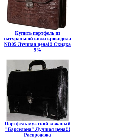
Купить портфель из
натуральной кожи крокодила
ND05 Лучшая цена!!! Скидка
5%
Портфель мужской кожаный
"Барселона" Лучшая цена!!!
Распродажа