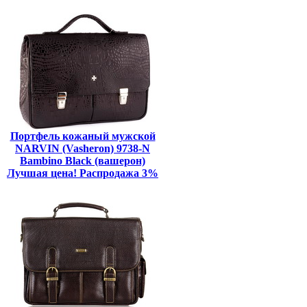
Портфель кожаный мужской
NARVIN (Vasheron) 9738-N
Bambino Black (вашерон)
Лучшая цена! Распродажа 3%