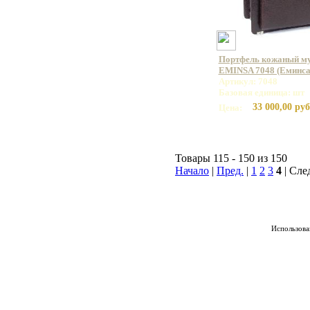
Портфель кожаный му
EMINSA 7048 (Еминса
Артикул: 7048
Базовая единица: шт
33 000,00 руб
Цена:
Товары 115 - 150 из 150
Начало
|
Пред.
|
1
2
3
4
| Сле
Использован