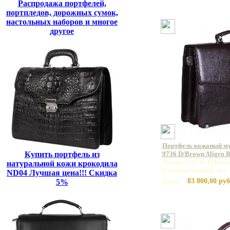
Распродажа портфелей,
портпледов, дорожных сумок,
настольных наборов и многое
другое
Портфель кожаный 
Купить портфель из
9736 D/Brown Aligro 
Артикул: 9736 D/Brow
натуральной кожи крокодила
Базовая единица: шт
ND04 Лучшая цена!!! Скидка
83 800,00 руб
5%
Цена: