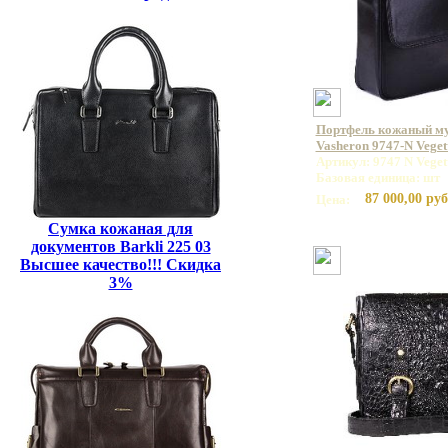
Портфель кожаный м
Vasheron 9747-N Veget
Артикул: 9747 N Veget
Базовая единица: шт
87 000,00 руб
Цена:
Сумка кожаная для
документов Barkli 225 03
Высшее качество!!! Скидка
3%