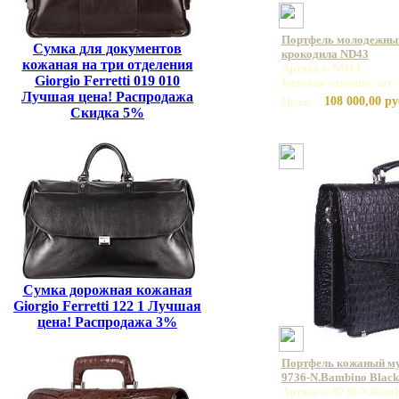
Портфель молодежный
Сумка для документов
крокодила ND43
кожаная на три отделения
Артикул: ND43
Giorgio Ferretti 019 010
Базовая единица: шт
Лучшая цена! Распродажа
108 000,00 ру
Цена:
Скидка 5%
Сумка дорожная кожаная
Giorgio Ferretti 122 1 Лучшая
цена! Распродажа 3%
Портфель кожаный 
9736-N.Bambino Blac
Артикул: 9736 N.Bamb