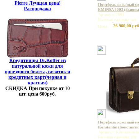
Pierre Лучщая цена!
Портфель кожаный му
Распродажа
EMINSA 7003 (Еминса
Артикул: 7003
Базовая единица: шт
26 900,00 руб
Цена:
Кредитницы Dr.Koffer из
натуральной кожи для
проездного билета, визиток и
кредитных карт(черная и
красная)
СКИДКА При покупке от 10
шт. цена 600руб.
Портфель кожаный м
Konstantin (Константи
Артикул: Konstantin 
Базовая единица: шт