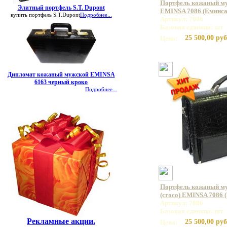
Портфель кожаный му
Элитный портфель S.T. Dupont
EMINSA 7086 (Еминса
купить портфель S.T.Dupont
Подробнее...
Артикул: 7086
Базовая единица: шт
25 500,00 руб
Цена:
Дипломат кожаный мужской EMINSA
6163 черный кроко
Подробнее...
Портфель кожаный му
(croco) EMINSA 7086 
Артикул: 7086
Базовая единица: шт
Рекламные акции.
25 500,00 руб
Цена: