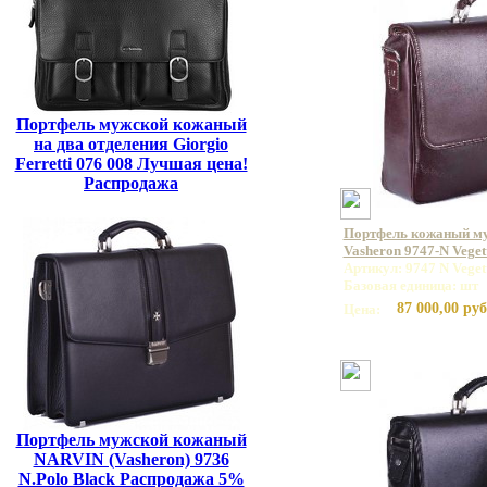
Портфель мужской кожаный
на два отделения Giorgio
Ferretti 076 008 Лучшая цена!
Распродажа
Портфель кожаный м
Vasheron 9747-N Vege
Артикул: 9747 N Vege
Базовая единица: шт
87 000,00 руб
Цена:
Портфель мужской кожаный
NARVIN (Vasheron) 9736
N.Polo Black Распродажа 5%