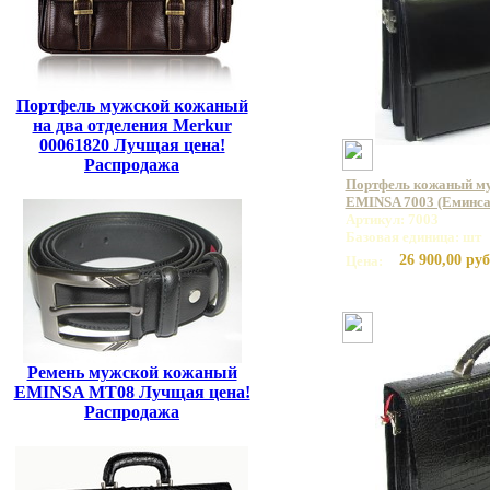
Портфель мужской кожаный
на два отделения Merkur
00061820 Лучщая цена!
Распродажа
Портфель кожаный му
EMINSA 7003 (Еминса
Артикул: 7003
Базовая единица: шт
26 900,00 руб
Цена:
Ремень мужской кожаный
EMINSA MT08 Лучщая цена!
Распродажа