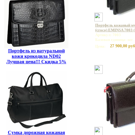
Портфель кожаный му
(croco) EMINSA 7003 
Артикул: 7003
Базовая единица: шт
27 900,00 руб
Цена:
Портфель из натуральной
кожи крокодила ND02
Лучшая цена!!! Скидка 5%
Сумка дорожная кожаная