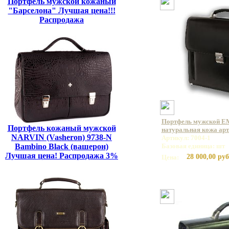
Портфель мужской кожаный
"Барселона" Лучшая цена!!!
Распродажа
Портфель мужской E
Портфель кожаный мужской
натуральная кожа арт
NARVIN (Vasheron) 9738-N
Артикул: 7004-1
Bambino Black (вашерон)
Базовая единица: шт
Лучшая цена! Распродажа 3%
28 000,00 руб
Цена: