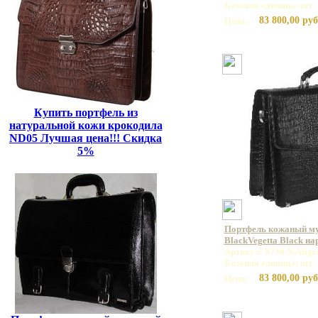
Базовая единица: шт
83 800,00 руб
Цена:
Купить портфель из
натуральной кожи крокодила
ND05 Лучшая цена!!! Скидка
5%
Портфель кожаный му
BlackVegetta Black н
Артикул: 9736 N.Aligr
Базовая единица: шт
83 800,00 руб
Цена: