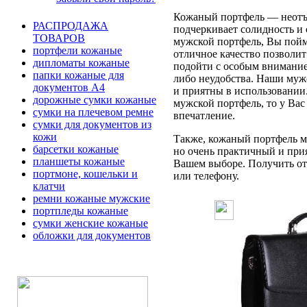
Кожаный портфель — неотъе
РАСПРОДАЖА
подчеркивает солидность и 
ТОВАРОВ
мужской портфель, Вы пойме
портфели кожаные
отличное качество позволит
дипломаты кожаные
подойти с особым вниманием
папки кожаные для
либо неудобства. Наши муж
документов А4
и приятны в использовании
дорожные сумки кожаные
мужской портфель, то у Вас
сумки на плечевом ремне
впечатление.
сумки для документов из
кожи
Также, кожаный портфель мо
барсетки кожаные
но очень практичный и при
планшеты кожаные
Вашем выборе. Получить отв
портмоне, кошельки и
или телефону.
клатчи
ремни кожаные мужские
портпледы кожаные
сумки женские кожаные
обложки для документов