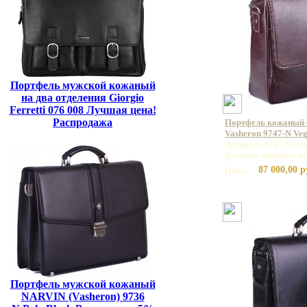
Портфель мужской кожаный
на два отделения Giorgio
Ferretti 076 008 Лучшая цена!
Распродажа
Портфель кожаный
Vasheron 9747-N Ve
Артикул: 9747 N Veg
Базовая единица: ш
87 000,00 р
Цена:
Портфель мужской кожаный
NARVIN (Vasheron) 9736