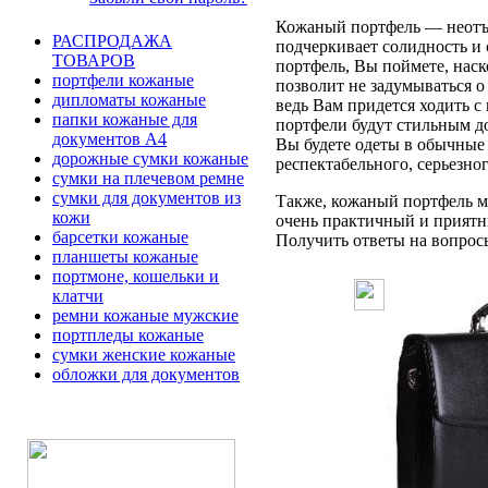
Кожаный портфель — неотъе
РАСПРОДАЖА
подчеркивает солидность и 
ТОВАРОВ
портфель, Вы поймете, наск
портфели кожаные
позволит не задумываться 
дипломаты кожаные
ведь Вам придется ходить с
папки кожаные для
портфели будут стильным д
документов А4
Вы будете одеты в обычные 
дорожные сумки кожаные
респектабельного, серьезно
сумки на плечевом ремне
сумки для документов из
Также, кожаный портфель мо
кожи
очень практичный и приятн
барсетки кожаные
Получить ответы на вопросы 
планшеты кожаные
портмоне, кошельки и
клатчи
ремни кожаные мужские
портпледы кожаные
сумки женские кожаные
обложки для документов