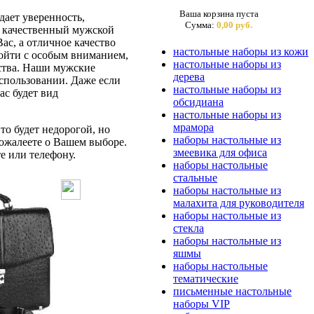
Ваша корзина пуста
ает уверенность,
Сумма:
0,00 руб.
ас качественный мужской
ас, а отличное качество
настольные наборы из кожи
дойти с особым вниманием,
настольные наборы из
бства. Наши мужские
дерева
спользовании. Даже если
настольные наборы из
ас будет вид
обсидиана
настольные наборы из
мрамора
то будет недорогой, но
наборы настольные из
ожалеете о Вашем выборе.
змеевика для офиса
е или телефону.
наборы настольные
стальные
наборы настольные из
малахита для руководителя
наборы настольные из
стекла
наборы настольные из
яшмы
наборы настольные
тематические
письменные настольные
наборы VIP