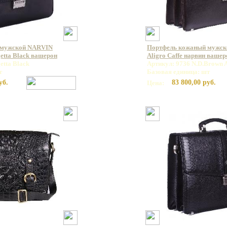
 мужской NARVIN
Портфель кожаный мужск
etta Black вашерон
Aligro Caffe нарвин вашер
etta Black
Артикул: 9736 N.D.Brown A
т
Базовая единица: шт
уб.
83 800,00 руб.
Цена: