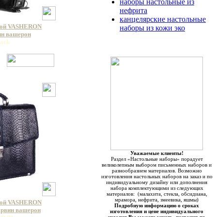
наборы настольные из
нефрита
канцелярские настольные
кой VASHERON
наборы из кожи эко
вин вашерон
lack
Уважаемые клиенты!
Раздел «Настольные наборы» порадует
великолепным выбором письменных наборов и
разнообразием материалов. Возможно
изготовления настольных наборов на заказ и по
индивидуальному дизайну или дополнения
набора комплектующими из следующих
материалов: (малахита, стекла, обсидиана,
мрамора, нефрита, змеевика, яшмы)
кой VASHERON
Подробную информацию о сроках
арвин вашерон
изготовления и цене индивидуального