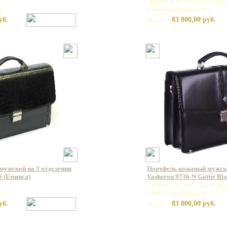
Артикул: 9736 N.Anaconda
т
Базовая единица: шт
уб.
83 800,00 руб.
Цена:
мужской на 3 отделения
Портфель кожаный мужс
6 (Еминса)
Vasheron 9736-N Gottie Bl
Артикул: 9736 N Gottie Bl
т
Базовая единица: шт
уб.
83 800,00 руб.
Цена: