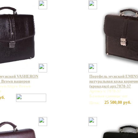
 мужской VASHERON
Портфель мужской EMINS
o Brown вашерон
натуральная кожа коричн
own Aligro Brown
(крокодил) арт.7070-37
т
Артикул: 7070-37
Базовая единица: шт
уб.
25 500,00 руб.
Цена: