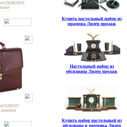
кой VASHERON
ашерон
 Black
Купить настольный набор из
мрамора Лидер продаж
Настольный набор из
обсидиана Лидер продаж
кой NARVIN
a вашерон
a
Купить набор настольный из
обсидиана и змеевика Лидер