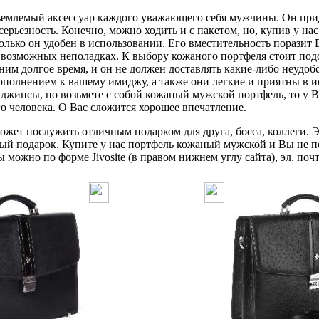
млемый аксессуар каждого уважающего себя мужчины. Он прид
серьезность. Конечно, можно ходить и с пакетом, но, купив у н
олько он удобен в использовании. Его вместительность поразит В
о возможных неполадках. К выбору кожаного портфеля стоит по
 ним долгое время, и он не должен доставлять какие-либо неудо
ополнением к вашему имиджу, а также они легкие и приятны в и
джинсы, но возьмете с собой кожаный мужской портфель, то у В
го человека. О Вас сложится хорошее впечатление.
жет послужить отличным подарком для друга, босса, коллеги. Э
ый подарок. Купите у нас портфель кожаный мужской и Вы не п
можно по форме Jivosite (в правом нижнем углу сайта), эл. почт