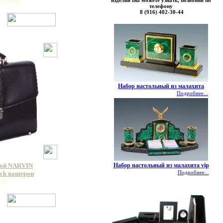
изделия Вы можете узнать, позвонив по
 D.Blue
телефону
8 (916) 402-30-44
Набор настольный из малахита
Подробнее...
Набор настольный из малахита vip
кой NARVIN
Подробнее...
ack вашерон
ack