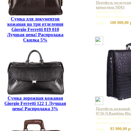
Портфель молодежн
крокодила ND43
Артикул: ND43
Базовая единица: ш
Сумка для документов
108 000,00 
Цена:
кожаная на три отделения
Giorgio Ferretti 019 010
Лучшая цена! Распродажа
Скидка 5%
Сумка дорожная кожаная
Giorgio Ferretti 122 1 Лучшая
цена! Распродажа 3%
Портфель кожаный
9736-N.Bambino Bla
Артикул: 9736 N.Ba
Базовая единица: ш
83 800,00 р
Цена: