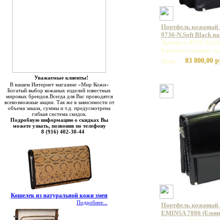
Портфель кожаный
9736-N.Soft Black в
Артикул: 9736 N.Sof
Базовая единица: ш
83 800,00 р
Цена:
Уважаемые клиенты!
В нашем Интернет магазине «Мир Кожи»
Богатый выбор кожаных изделий известных
мировых брендов.Всегда для Вас проводятся
всевозможные акции. Так же в зависимости от
объема заказа, суммы и т.д. предусмотрена
гибкая система скидок.
Подробную информацию о скидках Вы
можете узнать, позвонив по телефону
8 (916) 402-30-44
Кошелек из натуральной кожи змеи
Подробнее...
Портфель кожаный 
EMINSA 7086 (Емин