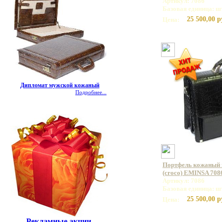
Артикул: 7086
Базовая единица: ш
25 500,00 р
Цена:
Дипломат мужской кожаный
Подробнее...
Портфель кожаный 
(croco) EMINSA 708
Артикул: 7086
Базовая единица: ш
25 500,00 р
Цена:
Рекламные акции.