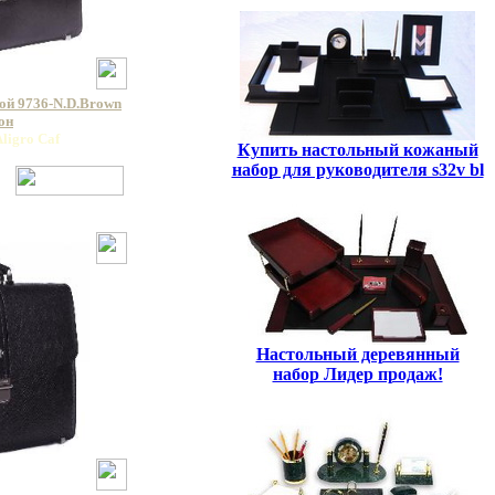
ой 9736-N.D.Brown
он
ligro Caf
Купить настольный кожаный
набор для руководителя s32v bl
Настольный деревянный
набор Лидер продаж!