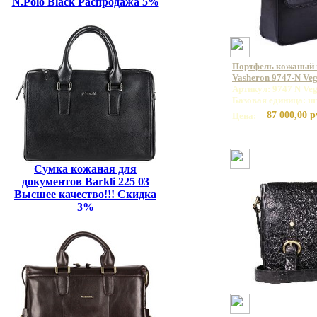
N.Polo Black Распродажа 5%
Портфель кожаный
Vasheron 9747-N Veg
Артикул: 9747 N Veg
Базовая единица: ш
87 000,00 р
Цена:
Сумка кожаная для
документов Barkli 225 03
Высшее качество!!! Скидка
3%