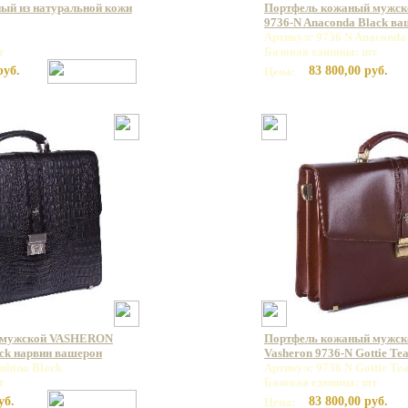
ый из натуральной кожи
Портфель кожаный мужс
9736-N Anaconda Black в
Артикул: 9736 N Anaconda
т
Базовая единица: шт
руб.
83 800,00 руб.
Цена:
 мужской VASHERON
Портфель кожаный мужс
ck нарвин вашерон
Vasheron 9736-N Gottie Te
mbino Black
Артикул: 9736 N Gottie Te
т
Базовая единица: шт
уб.
83 800,00 руб.
Цена: