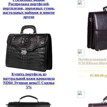
Распродажа портфелей,
портпледов, дорожных сумок,
настольных наборов и многое
другое
Портфель кожаный
9736 D/Brown Aligr
Артикул: 9736 D/Br
Базовая единица: ш
Купить портфель из
83 800,00 р
Цена:
натуральной кожи крокодила
ND04 Лучшая цена!!! Скидка
5%