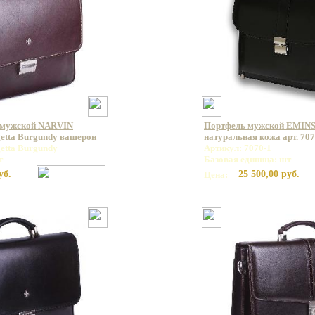
 мужской NARVIN
Портфель мужской EMINS
getta Burgundy вашерон
натуральная кожа арт. 707
etta Burgundy
Артикул: 7070-1
т
Базовая единица: шт
уб.
25 500,00 руб.
Цена: