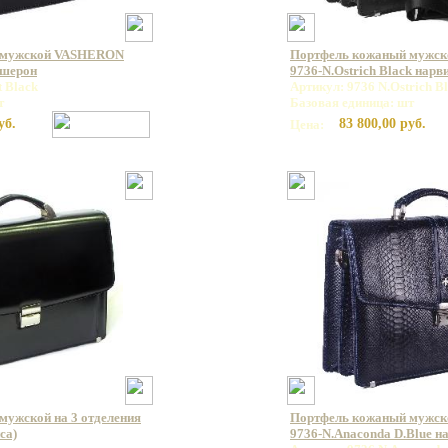
 мужской VASHERON
Портфель кожаный мужс
ашерон
9736-N.Ostrich Black нар
t Black
Артикул: 9736 N.Ostrich B
т
Базовая единица: шт
уб.
83 800,00 руб.
Цена:
мужской на 3 отделения
Портфель кожаный мужс
са)
9736-N.Anaconda D.Blue н