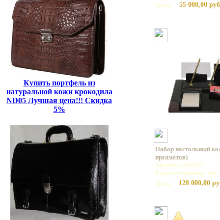
55 000,00 руб
Цена:
Купить портфель из
натуральной кожи крокодила
ND05 Лучшая цена!!! Скидка
5%
Набор настольный ко
предметов)
Артикул: S6852V
Базовая единица: шт
128 000,00 ру
Цена: