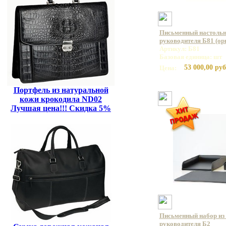
Письменный настольн
руководителя Б81 (орг
Артикул: Б81
Базовая единица: шт
53 000,00 руб
Цена:
Портфель из натуральной
кожи крокодила ND02
Лучшая цена!!! Скидка 5%
Письменный набор из 
руководителя Б2