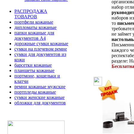
организов
набор отли
РАСПРОДАЖА
руководи
ТОВАРОВ
наборов и
портфели кожаные
то
письме
дипломаты кожаные
требовате
папки кожаные для
не займет 
документов А4
настольны
дорожные сумки кожаные
Письмен
сумки на плечевом ремне
каждого че
сумки для документов из
респектаб
кожи
разделе: Н
барсетки кожаные
Бесплатна
планшеты кожаные
портмоне, кошельки и
клатчи
ремни кожаные мужские
портпледы кожаные
сумки женские кожаные
обложки для документов