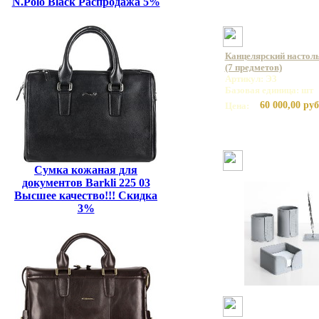
N.Polo Black Распродажа 5%
Канцелярский настоль
(7 предметов)
Артикул: Э3
Базовая единица: шт
60 000,00 руб
Цена:
Сумка кожаная для
документов Barkli 225 03
Высшее качество!!! Скидка
3%