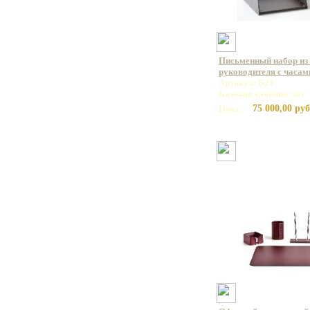
Письменный набор из 
руководителя с часам
Артикул: Б21
Базовая единица: шт
75 000,00 руб
Цена: