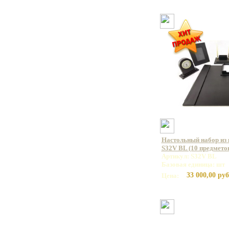
Настольный набор из 
S32V BL (10 предмето
Артикул: S32V BL
Базовая единица: шт
33 000,00 руб
Цена: