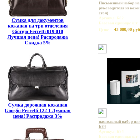
Письменный набор на
руководителя из кожи 
стол)
Артикул: Б82
Сумка для документов
Базовая единица: шт
кожаная на три отделения
43 000,00 руб
Цена:
Giorgio Ferretti 019 010
Лучшая цена! Распродажа
Скидка 5%
Сумка дорожная кожаная
Giorgio Ferretti 122 1 Лучшая
цена! Распродажа 3%
настольный набор из 
Б84
Артикул: Б84
Базовая единица: шт