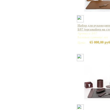
Набор для руководите
Б97 (органайзер на ст
Артикул: Б97
Базовая единица: шт
65 000,00 руб
Цена: