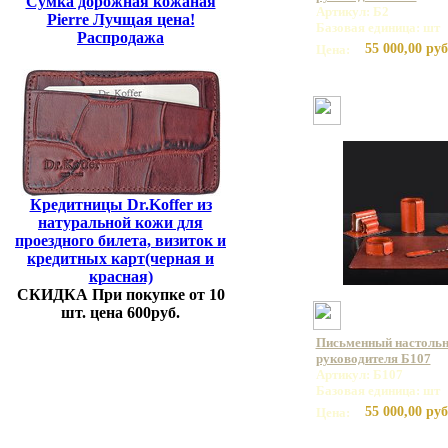
Сумка дорожная кожаная
Артикул: Б2
Pierre Лучщая цена!
Базовая единица: шт
Распродажа
55 000,00 руб
Цена:
Кредитницы Dr.Koffer из
натуральной кожи для
проездного билета, визиток и
кредитных карт(черная и
красная)
СКИДКА При покупке от 10
шт. цена 600руб.
Письменный настольн
руководителя Б107
Артикул: Б107
Базовая единица: шт
55 000,00 руб
Цена: