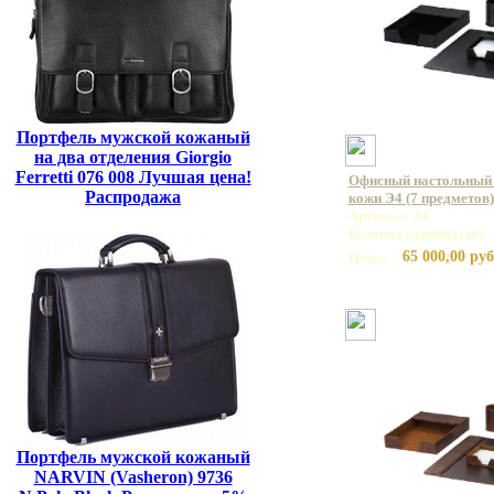
Портфель мужской кожаный
на два отделения Giorgio
Ferretti 076 008 Лучшая цена!
Офисный настольный 
Распродажа
кожи Э4 (7 предметов)
Артикул: Э4
Базовая единица: шт
65 000,00 руб
Цена:
Портфель мужской кожаный
NARVIN (Vasheron) 9736