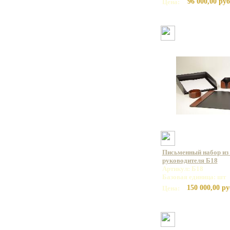
96 000,00 руб
Цена:
Письменный набор из 
руководителя Б18
Артикул: Б18
Базовая единица: шт
150 000,00 ру
Цена: