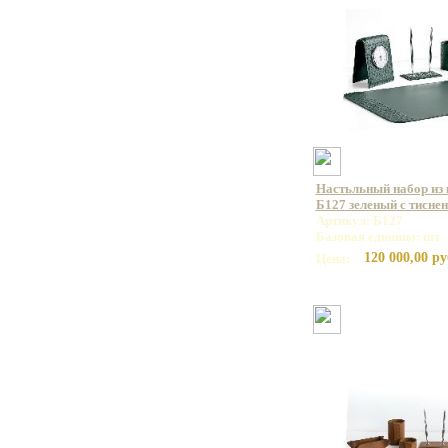
Настьльный набор из 
Б127 зеленый с тиснен
Артикул: Б127
Базовая единица: шт
120 000,00 ру
Цена: