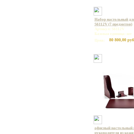
Набор настольный для
S6112V (7 предметов)
Артикул: S6112V
Базовая единица: шт
80 800,00 руб
Цена:
офисный настольный 
руководителя из кожи