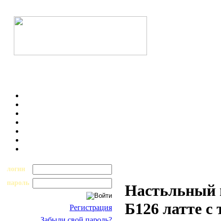
логин
пароль
Настьльный н
Б126 латте с 
Регистрация
Забыли свой пароль?