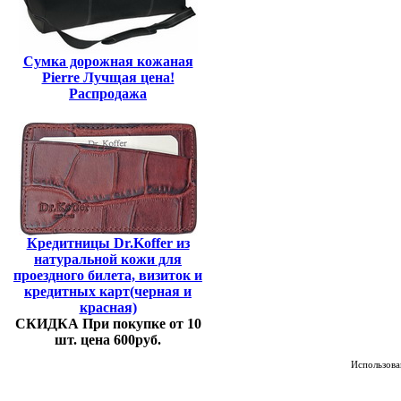
Сумка дорожная кожаная
Pierre Лучщая цена!
Распродажа
Кредитницы Dr.Koffer из
натуральной кожи для
проездного билета, визиток и
кредитных карт(черная и
красная)
СКИДКА При покупке от 10
шт. цена 600руб.
Использован