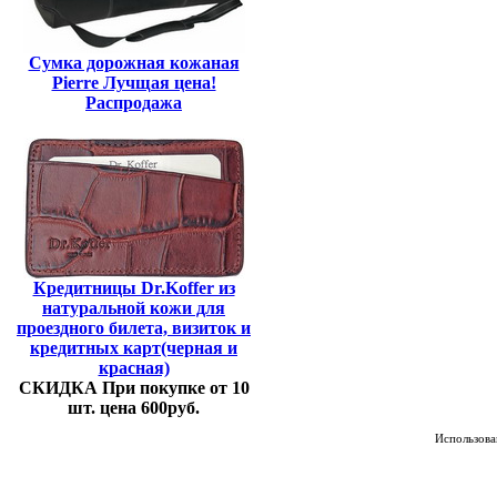
Сумка дорожная кожаная
Pierre Лучщая цена!
Распродажа
Кредитницы Dr.Koffer из
натуральной кожи для
проездного билета, визиток и
кредитных карт(черная и
красная)
СКИДКА При покупке от 10
шт. цена 600руб.
Использован