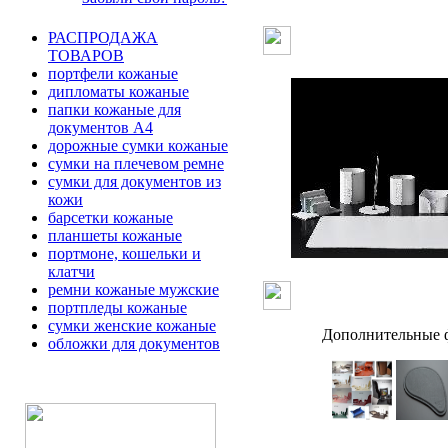
РАСПРОДАЖА
ТОВАРОВ
портфели кожаные
дипломаты кожаные
папки кожаные для
документов А4
дорожные сумки кожаные
сумки на плечевом ремне
сумки для документов из
кожи
барсетки кожаные
планшеты кожаные
портмоне, кошельки и
клатчи
ремни кожаные мужские
портпледы кожаные
сумки женские кожаные
Дополнительные ф
обложки для документов