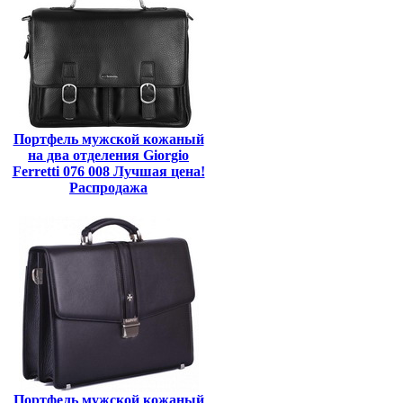
Портфель мужской кожаный
на два отделения Giorgio
Ferretti 076 008 Лучшая цена!
Распродажа
Портфель мужской кожаный