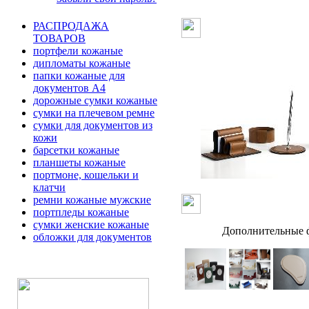
РАСПРОДАЖА
ТОВАРОВ
портфели кожаные
дипломаты кожаные
папки кожаные для
документов А4
дорожные сумки кожаные
сумки на плечевом ремне
сумки для документов из
кожи
барсетки кожаные
планшеты кожаные
портмоне, кошельки и
клатчи
ремни кожаные мужские
портпледы кожаные
сумки женские кожаные
Дополнительные ф
обложки для документов