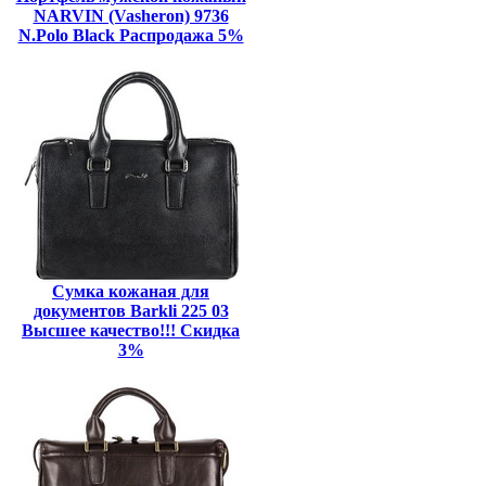
NARVIN (Vasheron) 9736
N.Polo Black Распродажа 5%
Сумка кожаная для
документов Barkli 225 03
Высшее качество!!! Скидка
3%