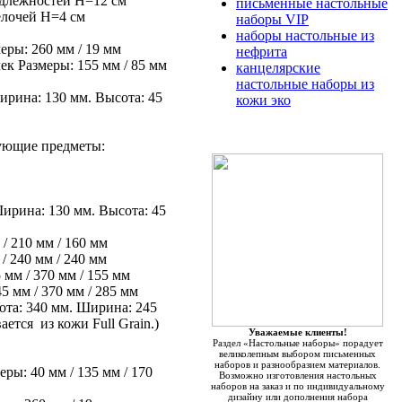
длежностей H=12 см
письменные настольные
елочей H=4 см
наборы VIP
наборы настольные из
еры: 260 мм / 19 мм
нефрита
ек Размеры: 155 мм / 85 мм
канцелярские
настольные наборы из
ирина: 130 мм. Высота: 45
кожи эко
ующие предметы:
Ширина: 130 мм. Высота: 45
/ 210 мм / 160 мм
/ 240 мм / 240 мм
мм / 370 мм / 155 мм
 мм / 370 мм / 285 мм
ота: 340 мм. Ширина: 245
ется из кожи Full Grain.)
Уважаемые клиенты!
Раздел «Настольные наборы» порадует
великолепным выбором письменных
наборов и разнообразием материалов.
ры: 40 мм / 135 мм / 170
Возможно изготовления настольных
наборов на заказ и по индивидуальному
дизайну или дополнения набора