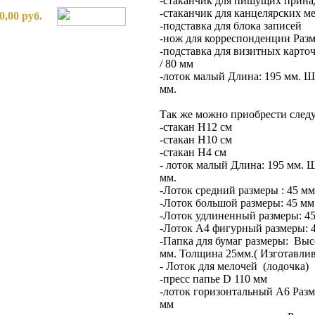
-стаканчик для пишущих прина
-стаканчик для канцелярских м
0,00 руб.
-подставка для блока записей
-нож для корреспонденции Разм
-подставка для визитных карточ
/ 80 мм
-лоток малый Длина: 195 мм. Ш
мм.
Так же можно приобрести след
-стакан Н12 см
-стакан Н10 см
-стакан Н4 см
- лоток малый Длина: 195 мм. 
мм.
-Лоток средний размеры : 45 мм 
-Лоток большой размеры: 45 мм 
-Лоток удлиненный размеры: 45 
-Лоток А4 фигурный размеры: 45
-Папка для бумаг размеры: Выс
мм. Толщина 25мм.( Изготавлива
- Лоток для мелочей (лодочка)
-пресс папье D 110 мм
-лоток горизонтальный А6 Разме
мм