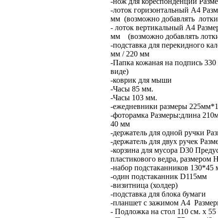
-нож для кореспонденции Разме
-лоток горизонтальный А4 Разме
мм (возможно добавлять лотки 
- лоток вертикальный А4 Размер
мм (возможно добавлять лотки 
-подставка для перекидного кал
мм / 220 мм
-Папка кожаная на подпись 330 
виде)
-коврик для мыши
-Часы 85 мм.
-Часы 103 мм.
-ежедневники размеры 225мм*
-фоторамка Размеры:длина 210м
40 мм
-держатель для одной ручки Раз
-держатель для двух ручек Разм
-корзина для мусора D30 Преду
пластикового ведра, размером 
-набор подстаканников 130*45 
-один подстаканник D115мм
-визитница (холдер)
-подставка для блока бумаги
-планшет с зажимом А4 Размеры
- Подложка на стол 110 см. х 5