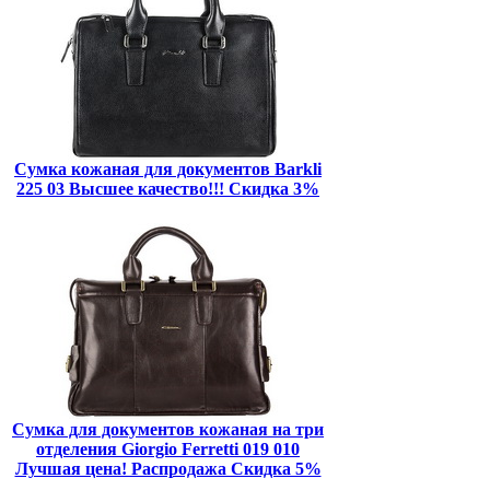
Сумка кожаная для документов Barkli
225 03 Высшее качество!!! Скидка 3%
Сумка для документов кожаная на три
отделения Giorgio Ferretti 019 010
Лучшая цена! Распродажа Скидка 5%