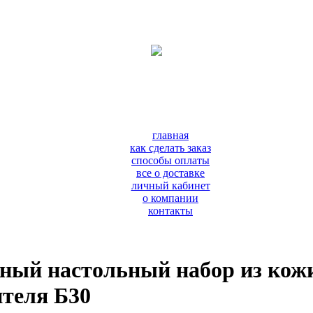
главная
как сделать заказ
способы оплаты
все о доставке
личный кабинет
о компании
контакты
ный настольный набор из кож
ителя Б30