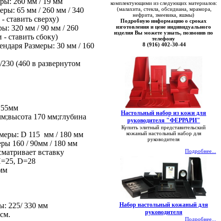
ры: 260 мм / 19 мм
комплектующими из следующих материалов:
ры: 65 мм / 260 мм / 340
(малахита, стекла, обсидиана, мрамора,
нефрита, змеевика, яшмы)
- ставить сверху)
Подробную информацию о сроках
ы: 320 мм / 90 мм / 260
изготовления и цене индивидуального
изделия Вы можете узнать, позвонив по
- ставить сбоку)
телефону
ендаря Размеры: 30 мм / 160
8 (916) 402-30-44
/230 (460 в развернутом
155мм
Настольный набор из кожи для
м;высота 170 мм;глубина
руководителя "ФЕРРАРИ"
Купить элитный представительский
меры: D 115 мм / 180 мм
кожаный настольный набор для
руководителя
еры 160 / 90мм / 180 мм
сматривает вставку
Подробнее...
H=25, D=28
мм
: 225/ 330 мм
Набор настольный кожаный для
руководителя
5 см.
Подробнее...