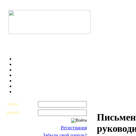
логин
пароль
Письмен
руковод
Регистрация
Забыли свой пароль?