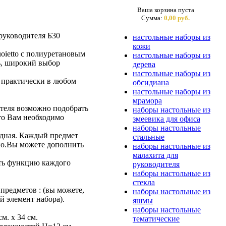
Ваша корзина пуста
Сумма:
0,00 руб.
руководителя Б30
настольные наборы из
кожи
oietto с полиуретановым
настольные наборы из
ь, широкий выбор
дерева
настольные наборы из
 практически в любом
обсидиана
настольные наборы из
мрамора
теля возможно подобрать
наборы настольные из
то Вам необходимо
змеевика для офиса
наборы настольные
дная. Каждый предмет
стальные
но.Вы можете дополнить
наборы настольные из
малахита для
ть функцию каждого
руководителя
наборы настольные из
стекла
предметов : (вы можете,
наборы настольные из
й элемент набора).
яшмы
наборы настольные
м. х 34 см.
тематические