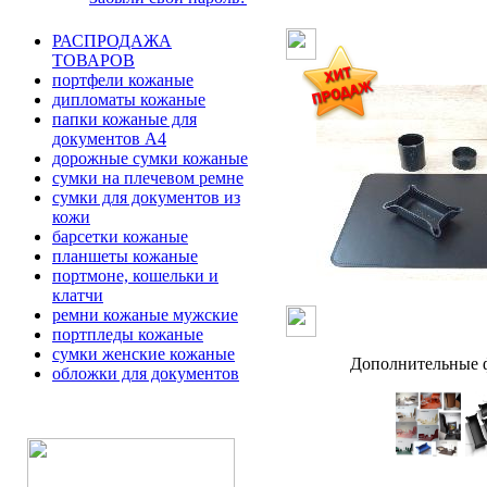
РАСПРОДАЖА
ТОВАРОВ
портфели кожаные
дипломаты кожаные
папки кожаные для
документов А4
дорожные сумки кожаные
сумки на плечевом ремне
сумки для документов из
кожи
барсетки кожаные
планшеты кожаные
портмоне, кошельки и
клатчи
ремни кожаные мужские
портпледы кожаные
сумки женские кожаные
Дополнительные ф
обложки для документов