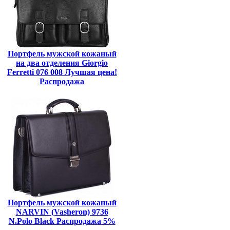
Портфель мужской кожаный
на два отделения Giorgio
Ferretti 076 008 Лучшая цена!
Распродажа
Портфель мужской кожаный
NARVIN (Vasheron) 9736
N.Polo Black Распродажа 5%