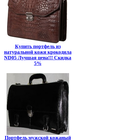
Купить портфель из
натуральной кожи крокодила
ND05 Лучшая цена!!! Скидка
5%
Портфель мужской кожаный