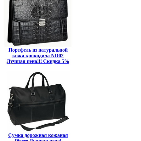
Портфель из натуральной
кожи крокодила ND02
Лучшая цена!!! Скидка 5%
Сумка дорожная кожаная
Pierre Лучщая цена!