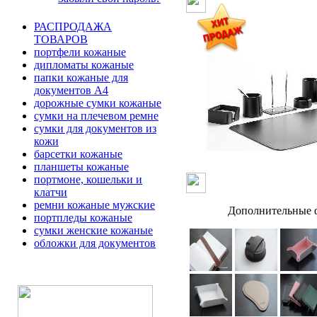
РАСПРОДАЖА
ТОВАРОВ
портфели кожаные
дипломаты кожаные
папки кожаные для
документов А4
дорожные сумки кожаные
сумки на плечевом ремне
сумки для документов из
кожи
барсетки кожаные
планшеты кожаные
портмоне, кошельки и
клатчи
ремни кожаные мужские
Дополнительные ф
портпледы кожаные
сумки женские кожаные
обложки для документов