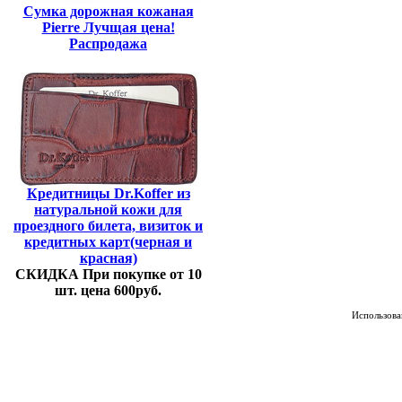
Сумка дорожная кожаная
Pierre Лучщая цена!
Распродажа
Кредитницы Dr.Koffer из
натуральной кожи для
проездного билета, визиток и
кредитных карт(черная и
красная)
СКИДКА При покупке от 10
шт. цена 600руб.
Использован