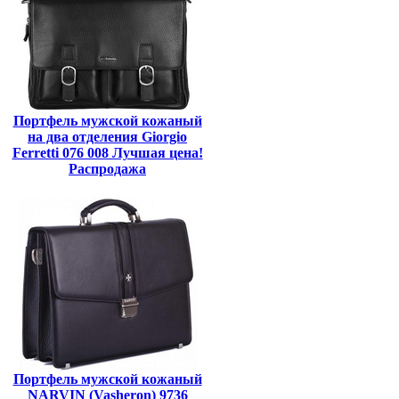
Портфель мужской кожаный
на два отделения Giorgio
Ferretti 076 008 Лучшая цена!
Распродажа
Портфель мужской кожаный
NARVIN (Vasheron) 9736