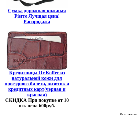
Сумка дорожная кожаная
Pierre Лучщая цена!
Распродажа
Кредитницы Dr.Koffer из
натуральной кожи для
проездного билета, визиток и
кредитных карт(черная и
красная)
СКИДКА При покупке от 10
шт. цена 600руб.
Использован