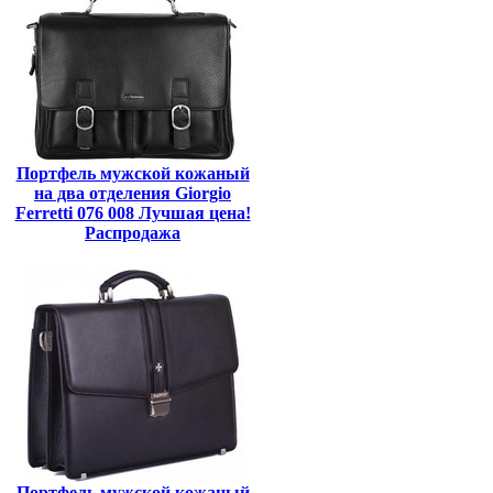
Портфель мужской кожаный
на два отделения Giorgio
Ferretti 076 008 Лучшая цена!
Распродажа
Портфель мужской кожаный