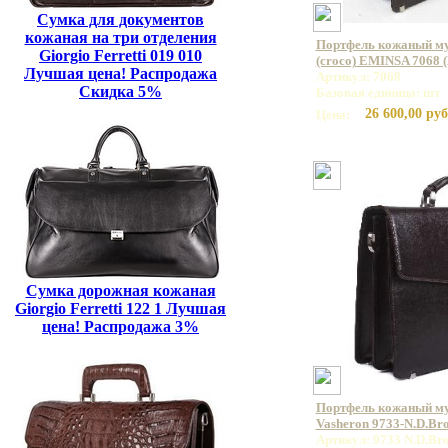
Сумка для документов
кожаная на три отделения
Портфель кожаный му
Giorgio Ferretti 019 010
(croco) EMINSA 7068 
Лучшая цена! Распродажа
Артикул: 7068
Скидка 5%
Базовая единица: шт
26 600,00 руб
Цена:
Сумка дорожная кожаная
Giorgio Ferretti 122 1 Лучшая
цена! Распродажа 3%
Портфель кожаный м
Vasheron 9733-N.D.Br
Артикул: 9733 N.D.Br