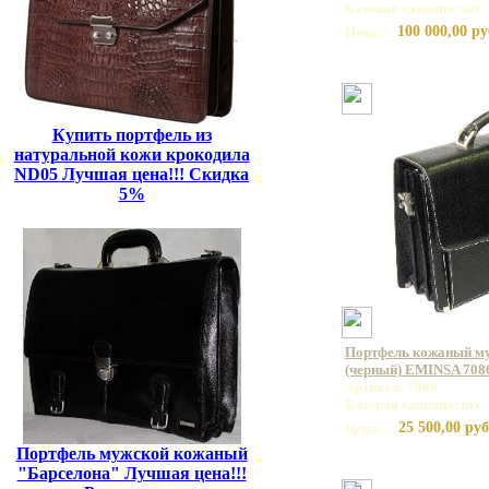
Базовая единица: шт
100 000,00 ру
Цена:
Купить портфель из
натуральной кожи крокодила
ND05 Лучшая цена!!! Скидка
5%
Портфель кожаный му
(черный) EMINSA 7086
Артикул: 7086
Базовая единица: шт
25 500,00 руб
Цена:
Портфель мужской кожаный
"Барселона" Лучшая цена!!!