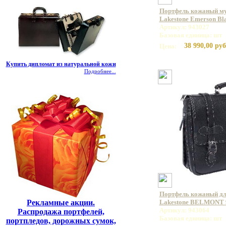
Портфель кожаный му
Lakestone Emerson Bl
Артикул: 943027
Базовая единица: шт
38 990,00 руб
Цена:
Купить дипломат из натуральной кожи
Подробнее...
Портфель кожаный дл
Рекламные акции.
Lakestone BELMONT 
Артикул: 943064
Распродажа портфелей,
Базовая единица: шт
портпледов, дорожных сумок,