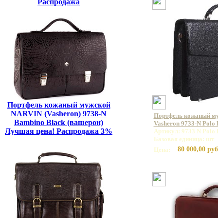
Распродажа
Портфель кожаный мужской
NARVIN (Vasheron) 9738-N
Портфель кожаный м
Bambino Black (вашерон)
Vasheron 9733-N Polo
Лучшая цена! Распродажа 3%
Артикул: 9733 N Polo 
Базовая единица: шт
80 000,00 руб
Цена: