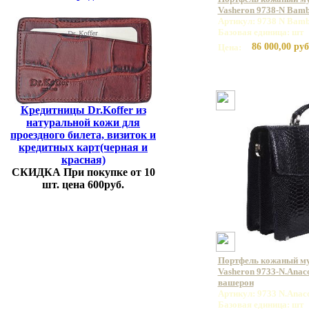
Vasheron 9738-N Bamb
Артикул: 9738 N Bamb
Базовая единица: шт
86 000,00 руб
Цена:
Кредитницы Dr.Koffer из
натуральной кожи для
проездного билета, визиток и
кредитных карт(черная и
красная)
СКИДКА При покупке от 10
шт. цена 600руб.
Портфель кожаный м
Vasheron 9733-N.Anac
вашерон
Артикул: 9733 N.Anac
Базовая единица: шт