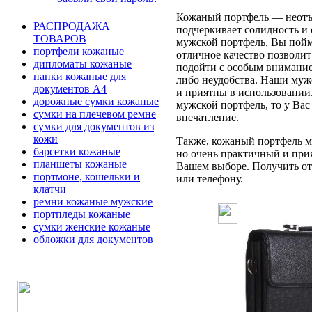
Кожаный портфель — неотъе
РАСПРОДАЖА
подчеркивает солидность и 
ТОВАРОВ
мужской портфель, Вы пойме
портфели кожаные
отличное качество позволит
дипломаты кожаные
подойти с особым вниманием
папки кожаные для
либо неудобства. Наши муж
документов А4
и приятны в использовании
дорожные сумки кожаные
мужской портфель, то у Вас
сумки на плечевом ремне
впечатление.
сумки для документов из
кожи
Также, кожаный портфель мо
барсетки кожаные
но очень практичный и при
планшеты кожаные
Вашем выборе. Получить отв
портмоне, кошельки и
или телефону.
клатчи
ремни кожаные мужские
портпледы кожаные
сумки женские кожаные
обложки для документов