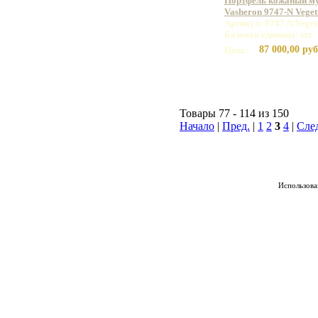
Портфель кожаный м
Vasheron 9747-N Vege
Артикул: 9747 N Vege
Базовая единица: шт
87 000,00 руб
Цена:
Товары 77 - 114 из 150
Начало
|
Пред.
|
1
2
3
4
|
Сле
Использован