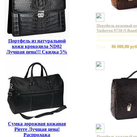
Портфель кожаный м
Vasheron 9738-N Bamb
Артикул: 9738 N Bamb
Базовая единица: шт
Портфель из натуральной
кожи крокодила ND02
86 000,00 руб
Цена:
Лучшая цена!!! Скидка 5%
Сумка дорожная кожаная
Pierre Лучщая цена!
Распродажа
Портфель кожаный м