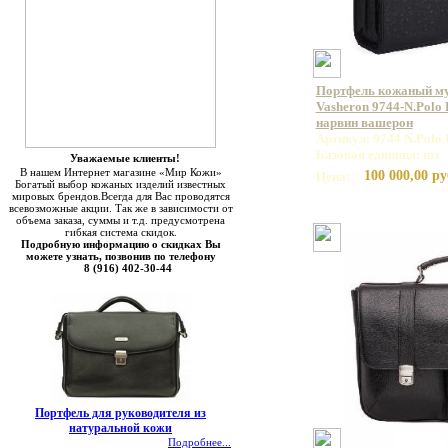
Портфель кожаный м
Vasheron 9744-N.Polo 
нарвин вашерон
Артикул: 9744 N.Polo 
Базовая единица: шт
Уважаемые клиенты!
В нашем Интернет магазине «Мир Кожи»
100 000,00 ру
Цена:
Богатый выбор кожаных изделий известных
мировых брендов.Всегда для Вас проводятся
всевозможные акции. Так же в зависимости от
объема заказа, суммы и т.д. предусмотрена
гибкая система скидок.
Подробную информацию о скидках Вы
можете узнать, позвонив по телефону
8 (916) 402-30-44
Портфель для руководителя из
натуральной кожи
Подробнее...