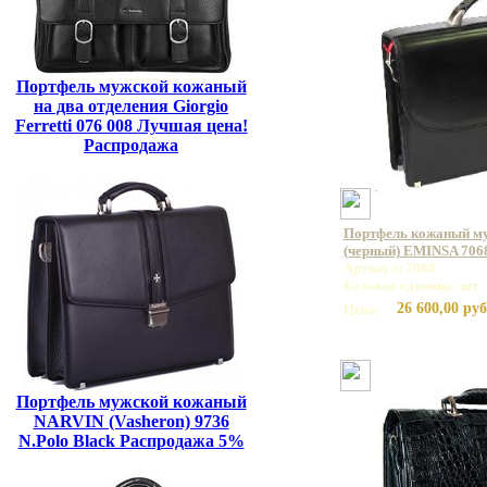
Портфель мужской кожаный
на два отделения Giorgio
Ferretti 076 008 Лучшая цена!
Распродажа
Портфель кожаный му
(черный) EMINSA 7068
Артикул: 7068
Базовая единица: шт
26 600,00 руб
Цена:
Портфель мужской кожаный
NARVIN (Vasheron) 9736
N.Polo Black Распродажа 5%