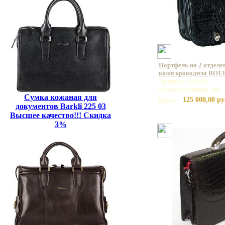
Портфель на 2 отделе
кожи крокодила RO13
Артикул: RO139
Базовая единица: шт
Сумка кожаная для
125 000,00 ру
Цена:
документов Barkli 225 03
Высшее качество!!! Скидка
3%