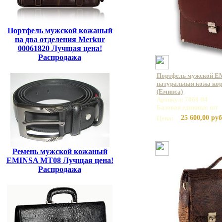
Портфель мужской кожаный
на два отделения Merkur
00061820 Лучщая цена!
Распродажа
Портфель мужской E
натуральная кожа кор
(Еминса)
Артикул: 7068-04
Базовая единица: шт
25 600,00 руб
Цена:
Ремень мужской кожаный
EMINSA MT08 Лучщая цена!
Распродажа