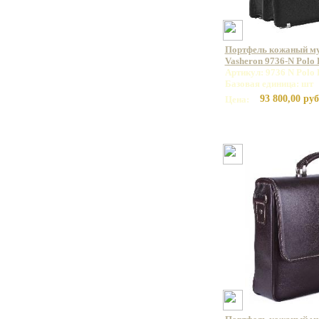
Портфель кожаный м
Vasheron 9736-N Polo
Артикул: 9736 N Polo 
Базовая единица: шт
93 800,00 руб
Цена: