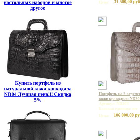
31 500,00 руб
настольных наборов и многое
Цена:
другое
Купить портфель из
натуральной кожи крокодила
Портфель на 2 отделе
ND04 Лучшая цена!!! Скидка
кожи крокодила ND20
5%
Артикул: ND203
Базовая единица: шт
106 000,00 ру
Цена: