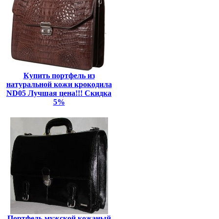
Купить портфель из
натуральной кожи крокодила
ND05 Лучшая цена!!! Скидка
5%
Портфель мужской кожаный