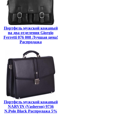
Портфель мужской кожаный
на два отделения Giorgio
Ferretti 076 008 Лучшая цена!
Распродажа
Портфель мужской кожаный
NARVIN (Vasheron) 9736
N.Polo Black Распродажа 5%