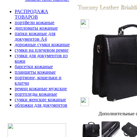
РАСПРОДАЖА
ТОВАРОВ
портфели кожаные
дипломаты кожаные
папки кожаные для
документов А4
дорожные сумки кожаные
сумки на плечевом ремне
сумки для документов из
кожи
барсетки кожаные
планшеты кожаные
портмоне, кошельки и
клатчи
ремни кожаные мужские
портпледы кожаные
сумки женские кожаные
обложки для документов
Дополнительные ф