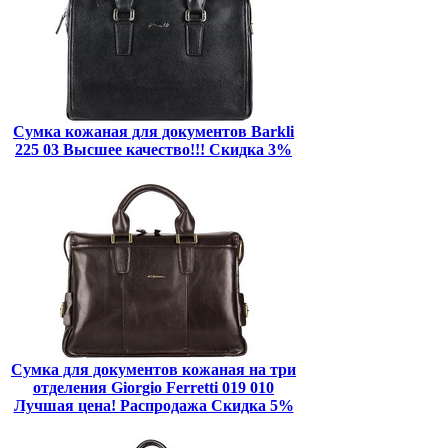
Сумка кожаная для документов Barkli
225 03 Высшее качество!!! Скидка 3%
Сумка для документов кожаная на три
отделения Giorgio Ferretti 019 010
Лучшая цена! Распродажа Скидка 5%