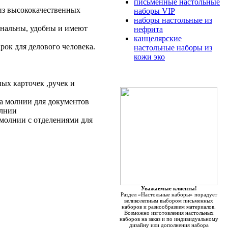
письменные настольные
из высококачественных
наборы VIP
наборы настольные из
нальны, удобны и имеют
нефрита
канцелярские
ок для делового человека.
настольные наборы из
кожи эко
ых карточек ,ручек и
а молнии для документов
олнии
молнии с отделениями для
Уважаемые клиенты!
Раздел «Настольные наборы» порадует
великолепным выбором письменных
наборов и разнообразием материалов.
Возможно изготовления настольных
наборов на заказ и по индивидуальному
дизайну или дополнения набора