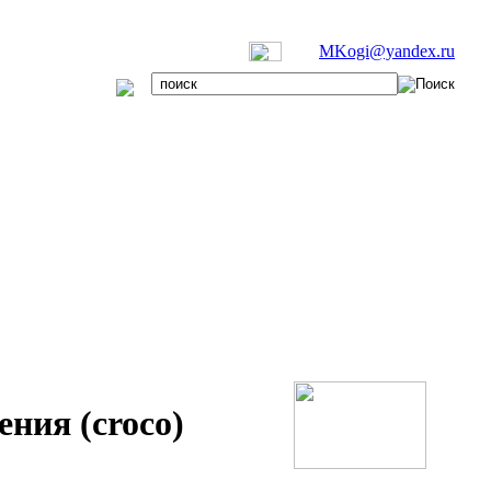
MKogi@yandex.ru
ния (croco)