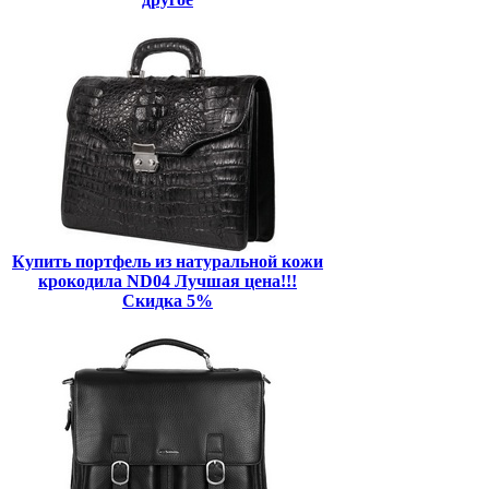
Купить портфель из натуральной кожи
крокодила ND04 Лучшая цена!!!
Скидка 5%