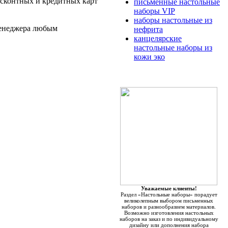
исконтных и кредитных карт
письменные настольные
наборы VIP
наборы настольные из
менеджера любым
нефрита
канцелярские
настольные наборы из
кожи эко
Уважаемые клиенты!
Раздел «Настольные наборы» порадует
великолепным выбором письменных
наборов и разнообразием материалов.
Возможно изготовления настольных
наборов на заказ и по индивидуальному
дизайну или дополнения набора