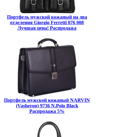
Портфель мужской кожаный на два
отделения Giorgio Ferretti 076 008
Лучшая цена! Распродажа
Портфель мужской кожаный NARVIN
(Vasheron) 9736 N.Polo Black
Распродажа 5%