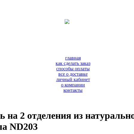
главная
как сделать заказ
способы оплаты
все о доставке
личный кабинет
о компании
контакты
 на 2 отделения из натуральн
ла ND203