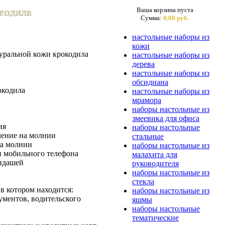
Ваша корзина пуста
Сумма:
0,00 руб.
настольные наборы из
кожи
туральной кожи крокодила
настольные наборы из
дерева
настольные наборы из
обсидиана
окодила
настольные наборы из
мрамора
наборы настольные из
змеевика для офиса
ия
наборы настольные
ление на молнии
стальные
на молнии
наборы настольные из
и мобильного телефона
малахита для
андашей
руководителя
наборы настольные из
стекла
в котором находится:
наборы настольные из
ументов, водительского
яшмы
наборы настольные
тематические