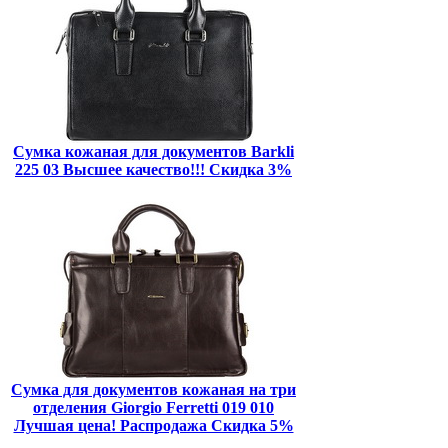
Сумка кожаная для документов Barkli
225 03 Высшее качество!!! Скидка 3%
Сумка для документов кожаная на три
отделения Giorgio Ferretti 019 010
Лучшая цена! Распродажа Скидка 5%