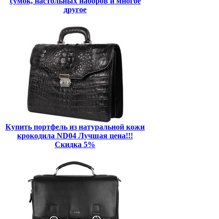
сумок, настольных наборов и многое
другое
Купить портфель из натуральной кожи
крокодила ND04 Лучшая цена!!!
Скидка 5%