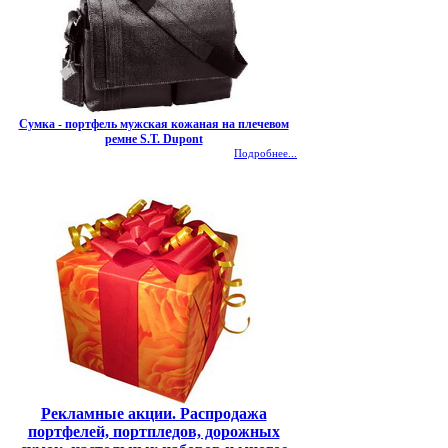
Сумка - портфель мужская кожаная на плечевом
ремне S.T. Dupont
Подробнее...
Рекламные акции. Распродажа
портфелей, портпледов, дорожных