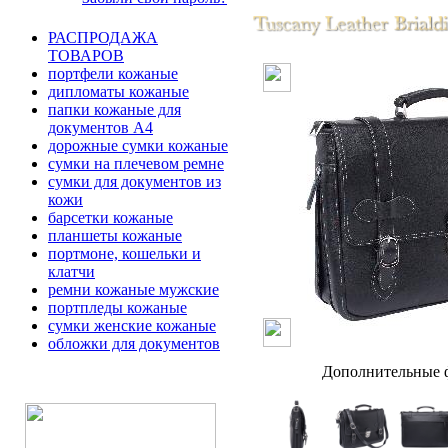
РАСПРОДАЖА
ТОВАРОВ
портфели кожаные
дипломаты кожаные
папки кожаные для
документов А4
дорожные сумки кожаные
сумки на плечевом ремне
сумки для документов из
кожи
барсетки кожаные
планшеты кожаные
портмоне, кошельки и
клатчи
ремни кожаные мужские
портпледы кожаные
сумки женские кожаные
обложки для документов
Дополнительные ф