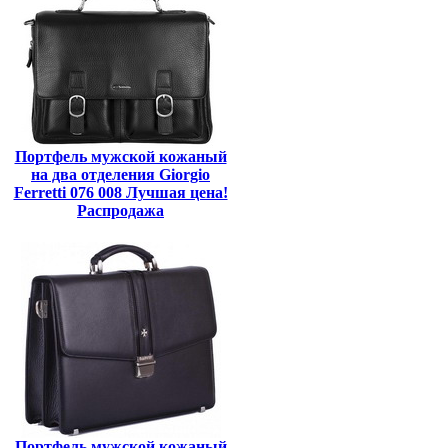
Портфель мужской кожаный
на два отделения Giorgio
Ferretti 076 008 Лучшая цена!
Распродажа
Портфель мужской кожаный