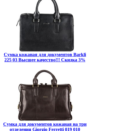
Сумка кожаная для документов Barkli
225 03 Высшее качество!!! Скидка 3%
Сумка для документов кожаная на три
отделения Giorgio Ferretti 019 010