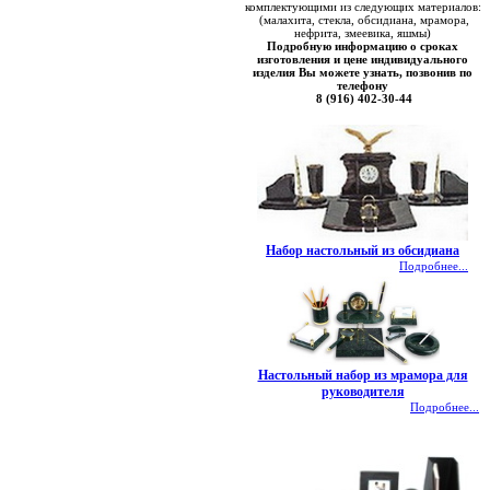
комплектующими из следующих материалов:
(малахита, стекла, обсидиана, мрамора,
нефрита, змеевика, яшмы)
Подробную информацию о сроках
изготовления и цене индивидуального
изделия Вы можете узнать, позвонив по
телефону
8 (916) 402-30-44
Набор настольный из обсидиана
Подробнее...
Настольный набор из мрамора для
руководителя
Подробнее...