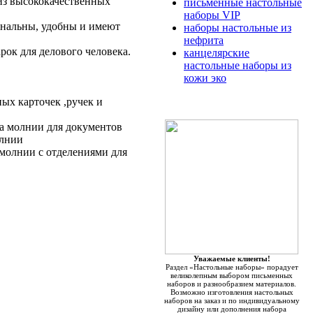
из высококачественных
письменные настольные
наборы VIP
нальны, удобны и имеют
наборы настольные из
нефрита
ок для делового человека.
канцелярские
настольные наборы из
кожи эко
ых карточек ,ручек и
а молнии для документов
олнии
молнии с отделениями для
Уважаемые клиенты!
Раздел «Настольные наборы» порадует
великолепным выбором письменных
наборов и разнообразием материалов.
Возможно изготовления настольных
наборов на заказ и по индивидуальному
дизайну или дополнения набора