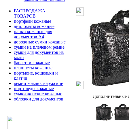
РАСПРОДАЖА
ТОВАРОВ
портфели кожаные
дипломаты кожаные
папки кожаные для
документов А4
дорожные сумки кожаные
сумки на плечевом ремне
сумки для документов из
кожи
барсетки кожаные
планшеты кожаные
портмоне, кошельки и
клатчи
ремни кожаные мужские
портпледы кожаные
сумки женские кожаные
Дополнительные ф
обложки для документов