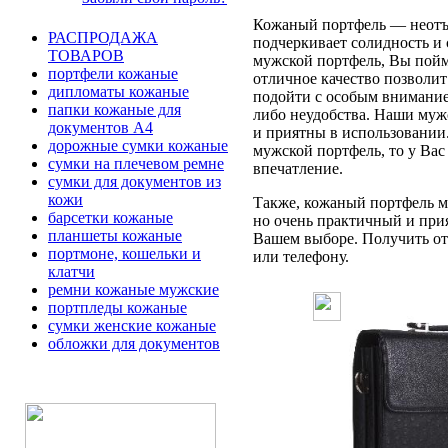
Кожаный портфель — неотъе
РАСПРОДАЖА
подчеркивает солидность и 
ТОВАРОВ
мужской портфель, Вы пойме
портфели кожаные
отличное качество позволит
дипломаты кожаные
подойти с особым вниманием
папки кожаные для
либо неудобства. Наши муж
документов А4
и приятны в использовании
дорожные сумки кожаные
мужской портфель, то у Вас
сумки на плечевом ремне
впечатление.
сумки для документов из
кожи
Также, кожаный портфель мо
барсетки кожаные
но очень практичный и при
планшеты кожаные
Вашем выборе. Получить отв
портмоне, кошельки и
или телефону.
клатчи
ремни кожаные мужские
портпледы кожаные
сумки женские кожаные
обложки для документов