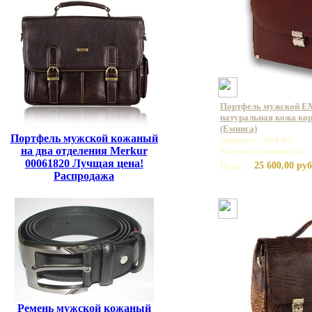
Портфель мужской E
натуральная кожа кор
(Еминса)
Портфель мужской кожаный
Артикул: 7068-04
на два отделения Merkur
Базовая единица: шт
00061820 Лучщая цена!
25 600,00 руб
Цена:
Распродажа
Ремень мужской кожаный