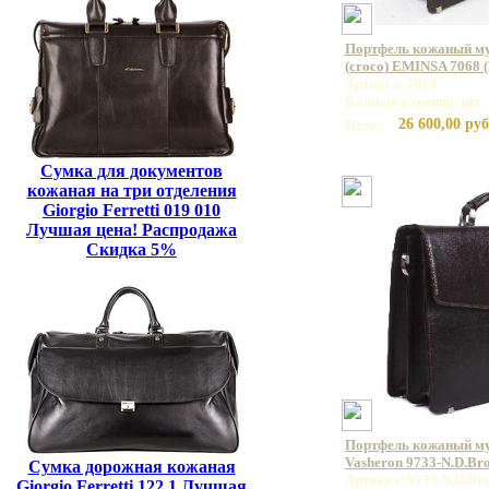
Портфель кожаный му
(croco) EMINSA 7068 
Артикул: 7068
Базовая единица: шт
26 600,00 руб
Цена:
Сумка для документов
кожаная на три отделения
Giorgio Ferretti 019 010
Лучшая цена! Распродажа
Скидка 5%
Портфель кожаный м
Vasheron 9733-N.D.Br
Сумка дорожная кожаная
Артикул: 9733 N.D.Br
Giorgio Ferretti 122 1 Лучшая