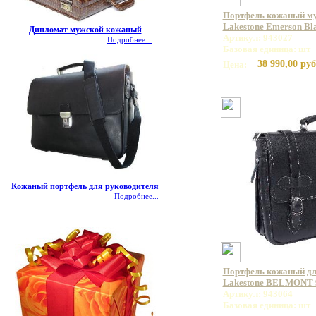
Портфель кожаный му
Lakestone Emerson Bl
Дипломат мужской кожаный
Артикул: 943027
Подробнее...
Базовая единица: шт
38 990,00 руб
Цена:
Кожаный портфель для руководителя
Подробнее...
Портфель кожаный дл
Lakestone BELMONT 
Артикул: 943064
Базовая единица: шт