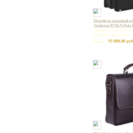
Портфель кожаный м
Vasheron 9736-N Polo
Артикул: 9736 N Polo 
Базовая единица: шт
93 800,00 руб
Цена: