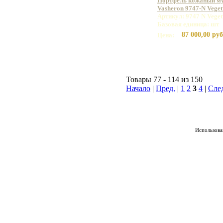
Портфель кожаный м
Vasheron 9747-N Vege
Артикул: 9747 N Vege
Базовая единица: шт
87 000,00 руб
Цена:
Товары 77 - 114 из 150
Начало
|
Пред.
|
1
2
3
4
|
Сле
Использован