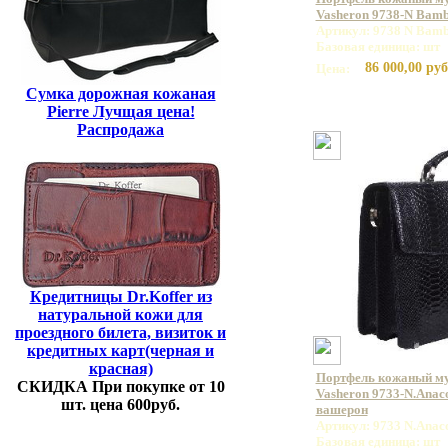
Vasheron 9738-N Bamb
Артикул: 9738 N Bamb
Базовая единица: шт
86 000,00 руб
Цена:
Сумка дорожная кожаная
Pierre Лучщая цена!
Распродажа
Кредитницы Dr.Koffer из
натуральной кожи для
проездного билета, визиток и
кредитных карт(черная и
красная)
Портфель кожаный м
СКИДКА При покупке от 10
Vasheron 9733-N.Anac
шт. цена 600руб.
вашерон
Артикул: 9733 N.Anac
Базовая единица: шт