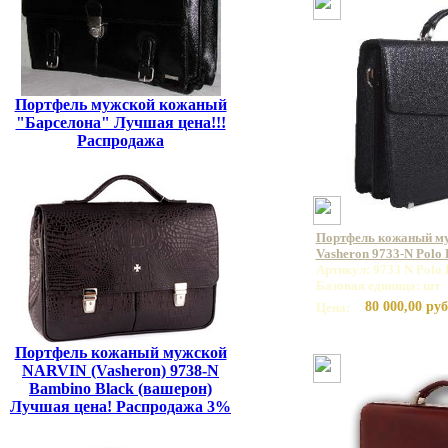
Портфель мужской кожаный
"Барселона" Лучшая цена!!!
Распродажа
Портфель кожаный м
Vasheron 9733-N Polo
Артикул: 9733 N Polo 
Базовая единица: шт
80 000,00 руб
Цена:
Портфель кожаный мужской
NARVIN (Vasheron) 9738-N
Bambino Black (вашерон)
Лучшая цена! Распродажа 3%