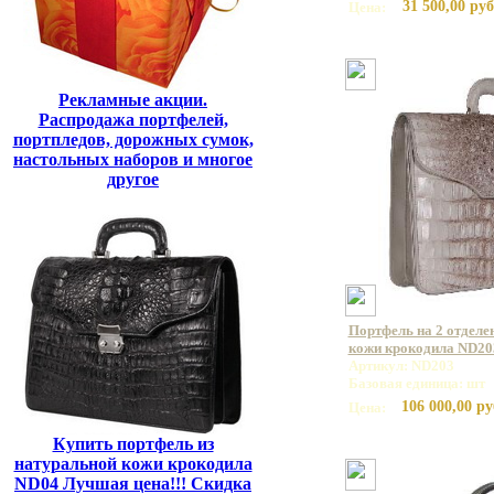
31 500,00 руб
Цена:
Рекламные акции.
Распродажа портфелей,
портпледов, дорожных сумок,
настольных наборов и многое
другое
Портфель на 2 отделе
кожи крокодила ND20
Артикул: ND203
Базовая единица: шт
106 000,00 ру
Цена:
Купить портфель из
натуральной кожи крокодила
ND04 Лучшая цена!!! Скидка