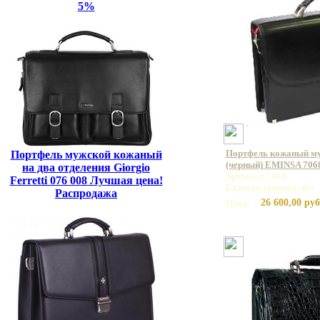
5%
Портфель кожаный му
Портфель мужской кожаный
(черный) EMINSA 7068
на два отделения Giorgio
Артикул: 7068
Ferretti 076 008 Лучшая цена!
Базовая единица: шт
Распродажа
26 600,00 руб
Цена: