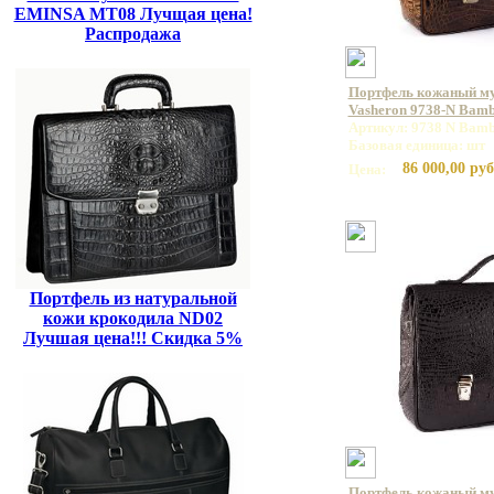
EMINSA MT08 Лучщая цена!
Распродажа
Портфель кожаный м
Vasheron 9738-N Bamb
Артикул: 9738 N Bamb
Базовая единица: шт
86 000,00 руб
Цена:
Портфель из натуральной
кожи крокодила ND02
Лучшая цена!!! Скидка 5%
Портфель кожаный м