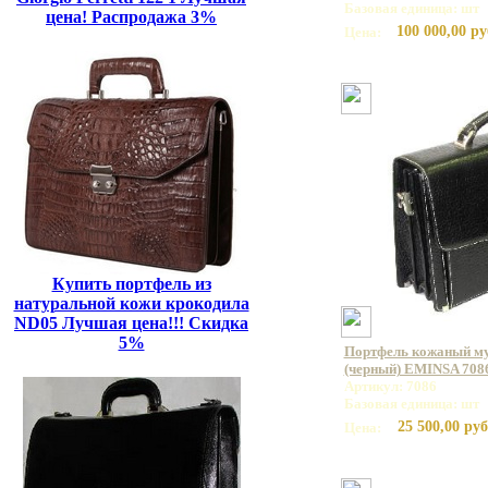
Базовая единица: шт
цена! Распродажа 3%
100 000,00 ру
Цена:
Купить портфель из
натуральной кожи крокодила
ND05 Лучшая цена!!! Скидка
5%
Портфель кожаный му
(черный) EMINSA 7086
Артикул: 7086
Базовая единица: шт
25 500,00 руб
Цена: