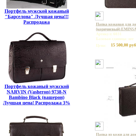
Портфель мужской кожаный
"Барселона" Лучшая цена!!!
Распродажа
Папка кожаная для д
(коричневый) EMINSA
Артикул: 6031
Базовая единица: шт
15 500,00 руб
Цена:
Портфель кожаный мужской
NARVIN (Vasheron) 9738-N
Bambino Black (вашерон)
Лучшая цена! Распродажа 3%
Папка из кожи для до