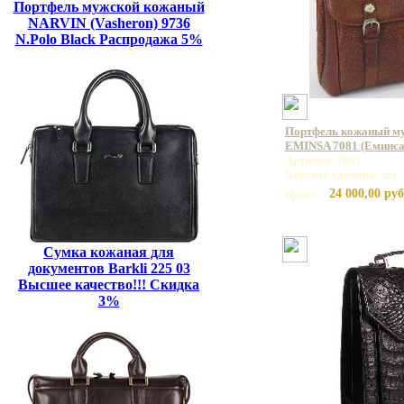
Портфель мужской кожаный
NARVIN (Vasheron) 9736
N.Polo Black Распродажа 5%
Портфель кожаный му
EMINSA 7081 (Еминса
Артикул: 7081
Базовая единица: шт
24 000,00 руб
Цена:
Сумка кожаная для
документов Barkli 225 03
Высшее качество!!! Скидка
3%