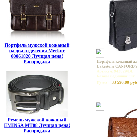
Портфель мужской кожаный
на два отделения Merkur
00061820 Лучщая цена!
Распродажа
Портфель кожаный дл
Lakestone CANFORD 
Артикул: 943029/BL
Базовая единица: шт
33 590,00 руб
Цена:
Ремень мужской кожаный
EMINSA MT08 Лучщая цена!
Распродажа