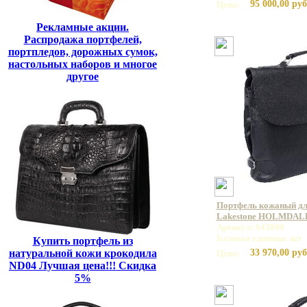
95 000,00 руб
Цена:
Рекламные акции.
Распродажа портфелей,
портпледов, дорожных сумок,
настольных наборов и многое
другое
Портфель кожаный дл
Lakestone HOLMDALE
Артикул: 943088
Базовая единица: шт
Купить портфель из
натуральной кожи крокодила
33 970,00 руб
Цена:
ND04 Лучшая цена!!! Скидка
5%