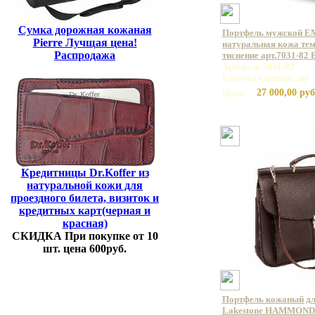
Сумка дорожная кожаная
Портфель мужской E
Pierre Лучщая цена!
натуральная кожа те
Распродажа
тиснение арт.7031-82
Артикул: 7031-82
Базовая единица: шт
27 000,00 руб
Цена:
Кредитницы Dr.Koffer из
натуральной кожи для
проездного билета, визиток и
кредитных карт(черная и
красная)
СКИДКА При покупке от 10
шт. цена 600руб.
Портфель кожаный дл
Lakestone HAMMOND