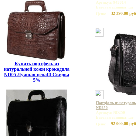
Артикул: 943014
Базовая единица: шт
32 390,00 руб
Цена:
Купить портфель из
натуральной кожи крокодила
ND05 Лучшая цена!!! Скидка
5%
Портфель из натурал
ND250
Артикул: ND250
Базовая единица: шт
92 000,00 руб
Цена: