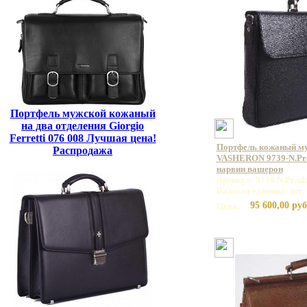
Портфель мужской кожаный
на два отделения Giorgio
Ferretti 076 008 Лучшая цена!
Портфель кожаный м
Распродажа
VASHERON 9739-N.Pra
нарвин вашерон
Артикул: 9739 N.Prada
Базовая единица: шт
95 600,00 руб
Цена: