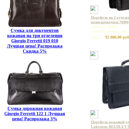
Портфель на 2 отделе
кожи крокодила ND06
Артикул: ND06
Сумка для документов
Базовая единица: шт
кожаная на три отделения
92 000,00 руб
Цена:
Giorgio Ferretti 019 010
Лучшая цена! Распродажа
Скидка 5%
Сумка дорожная кожаная
Giorgio Ferretti 122 1 Лучшая
цена! Распродажа 3%
Портфель кожаный дл
Lakestone REEDLEY 