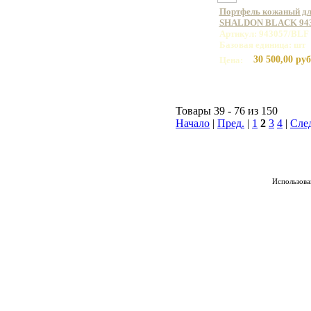
Портфель кожаный дл
SHALDON BLACK 943
Артикул: 943057/BLF
Базовая единица: шт
30 500,00 руб
Цена:
Товары 39 - 76 из 150
Начало
|
Пред.
|
1
2
3
4
|
Сле
Использован