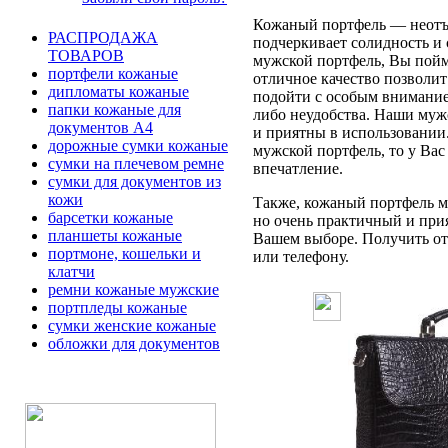
Кожаный портфель — неотъе
РАСПРОДАЖА
подчеркивает солидность и 
ТОВАРОВ
мужской портфель, Вы пойме
портфели кожаные
отличное качество позволит
дипломаты кожаные
подойти с особым вниманием
папки кожаные для
либо неудобства. Наши муж
документов А4
и приятны в использовании
дорожные сумки кожаные
мужской портфель, то у Вас
сумки на плечевом ремне
впечатление.
сумки для документов из
кожи
Также, кожаный портфель мо
барсетки кожаные
но очень практичный и при
планшеты кожаные
Вашем выборе. Получить отв
портмоне, кошельки и
или телефону.
клатчи
ремни кожаные мужские
портпледы кожаные
сумки женские кожаные
обложки для документов