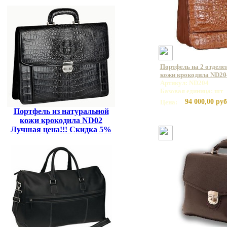
Портфель на 2 отделе
кожи крокодила ND20
Артикул: ND204
Базовая единица: шт
94 000,00 руб
Цена:
Портфель из натуральной
кожи крокодила ND02
Лучшая цена!!! Скидка 5%