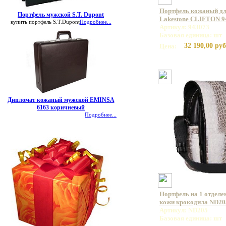
Портфель кожаный дл
Портфель мужской S.T. Dupont
Lakestone CLIFTON 9
купить портфель S.T.Dupont
Подробнее...
Артикул: 943073
Базовая единица: шт
32 190,00 руб
Цена:
Дипломат кожаный мужской EMINSA
6163 коричневый
Подробнее...
Портфель на 1 отделе
кожи крокодила ND20
Артикул: ND205
Базовая единица: шт