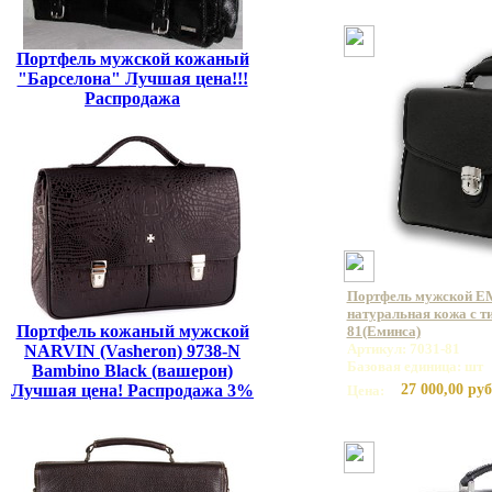
Портфель мужской кожаный
"Барселона" Лучшая цена!!!
Распродажа
Портфель мужской E
натуральная кожа с ти
Портфель кожаный мужской
81(Еминса)
Артикул: 7031-81
NARVIN (Vasheron) 9738-N
Базовая единица: шт
Bambino Black (вашерон)
Лучшая цена! Распродажа 3%
27 000,00 руб
Цена: