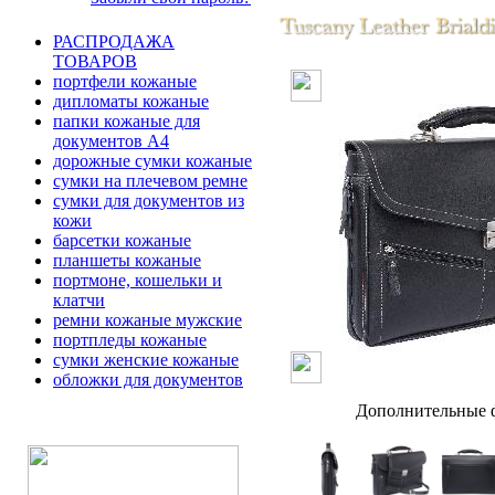
РАСПРОДАЖА
ТОВАРОВ
портфели кожаные
дипломаты кожаные
папки кожаные для
документов А4
дорожные сумки кожаные
сумки на плечевом ремне
сумки для документов из
кожи
барсетки кожаные
планшеты кожаные
портмоне, кошельки и
клатчи
ремни кожаные мужские
портпледы кожаные
сумки женские кожаные
обложки для документов
Дополнительные ф