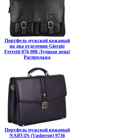
Портфель мужской кожаный
на два отделения Giorgio
Ferretti 076 008 Лучшая цена!
Распродажа
Портфель мужской кожаный
NARVIN (Vasheron) 9736