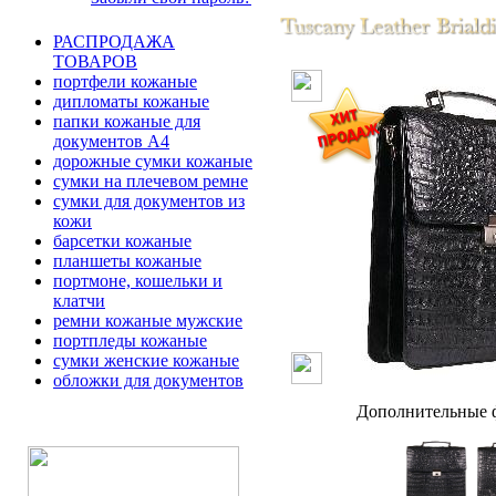
РАСПРОДАЖА
ТОВАРОВ
портфели кожаные
дипломаты кожаные
папки кожаные для
документов А4
дорожные сумки кожаные
сумки на плечевом ремне
сумки для документов из
кожи
барсетки кожаные
планшеты кожаные
портмоне, кошельки и
клатчи
ремни кожаные мужские
портпледы кожаные
сумки женские кожаные
обложки для документов
Дополнительные ф